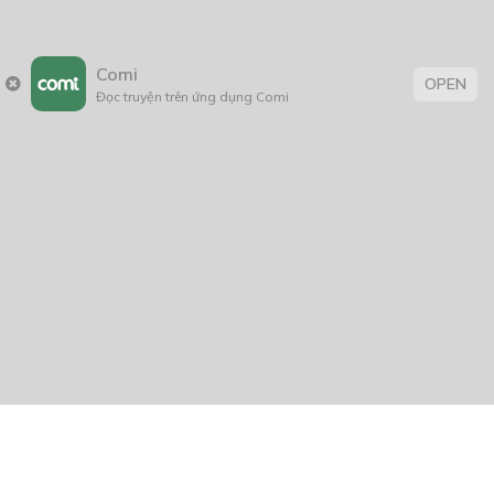
Comi
OPEN
Đọc truyện trên ứng dụng Comi