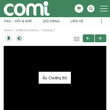
FAQ – HỎI & ĐÁP
GIỎ HÀNG
LIÊN HỆ
Home
[048] Vice Versa
Chương 2