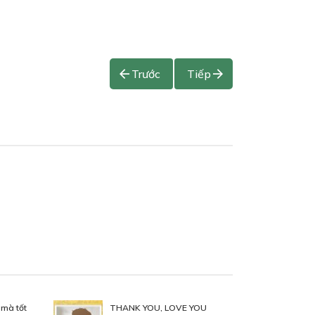
Trước
Tiếp
 mà tốt
THANK YOU, LOVE YOU