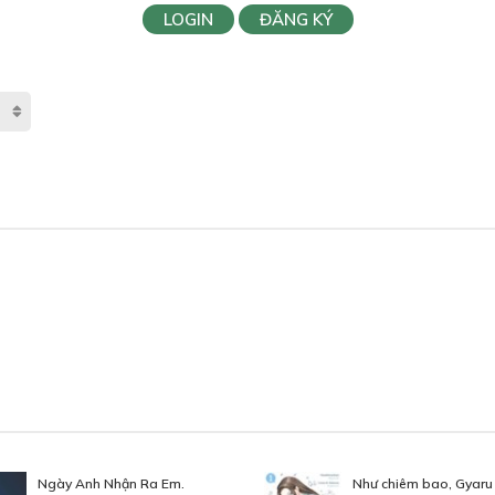
LOGIN
ĐĂNG KÝ
Ngày Anh Nhận Ra Em.
Như chiêm bao, Gyaru