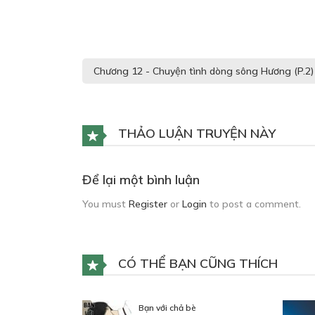
THẢO LUẬN TRUYỆN NÀY
Để lại một bình luận
You must
Register
or
Login
to post a comment.
CÓ THỂ BẠN CŨNG THÍCH
Bạn với chả bè