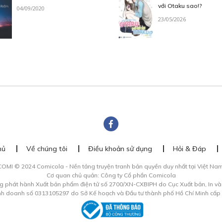
với Otaku sao!?
04/09/2020
23/05/2026
hủ
Về chúng tôi
Điều khoản sử dụng
Hỏi & Đáp
COMI © 2024 Comicola - Nền tảng truyện tranh bản quyền duy nhất tại Việt Nam
Cơ quan chủ quản: Công ty Cổ phần Comicola
g phát hành Xuất bản phẩm điện tử số 2700/XN-CXBIPH do Cục Xuất bản, In v
inh doanh số 0313105297 do Sở Kế hoạch và Đầu tư thành phố Hồ Chí Minh cấp