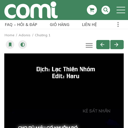
FAQ – HỎI & ĐÁP
GIỎ HÀNG
LIÊN HỆ
Home
Adonis
Chương 1