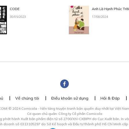
CODE
Anh Là Hạnh Phúc Trờ
30/05/2023
17/08/2024
hủ
Về chúng tôi
Điều khoản sử dụng
Hỏi & Đáp
COMI © 2024 Comicola - Nền tảng truyện tranh bản quyền duy nhất tại Việt Nam
Cơ quan chủ quản: Công ty Cổ phần Comicola
g phát hành Xuất bản phẩm điện tử số 2700/XN-CXBIPH do Cục Xuất bản, In v
inh doanh số 0313105297 do Sở Kế hoạch và Đầu tư thành phố Hồ Chí Minh cấp