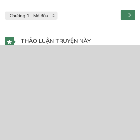
THẢO LUẬN TRUYỆN NÀY
Để lại một bình luận
You must
Register
or
Login
to post a comment.
CÓ THỂ BẠN CŨNG THÍCH
Phi Thăng Thần Giới- Lục Thiên Tử
16/09/2024