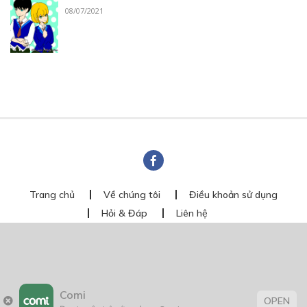
08/07/2021
Trang chủ
Về chúng tôi
Điều khoản sử dụng
Hỏi & Đáp
Liên hệ
COMI © 2024 Comicola - Nền tảng truyện tranh bản quyền duy nhất tại
Việt Nam.
Cơ quan chủ quản: Công ty Cổ phần Comicola
Giấy xác nhận Đăng ký hoạt động phát hành Xuất bản phẩm điện tử số
2700/XN-CXBIPH do Cục Xuất bản, In và Phát hành cấp ngày 01/06/2022
Comi
Giấy Đăng kí kinh doanh số 0313105297 do Sở Kế hoạch và Đầu tư thành
OPEN