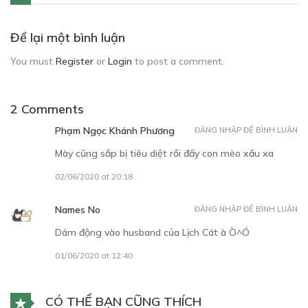
Để lại một bình luận
You must
Register
or
Login
to post a comment.
2 Comments
Phạm Ngọc Khánh Phương
ĐĂNG NHẬP ĐỂ BÌNH LUẬN
Mày cũng sắp bị tiêu diệt rồi đấy con mèo xấu xa
02/06/2020 at 20:18
Names No
ĐĂNG NHẬP ĐỂ BÌNH LUẬN
Dám động vào husband của Lịch Cát à Ò^Ó
01/06/2020 at 12:40
CÓ THỂ BẠN CŨNG THÍCH