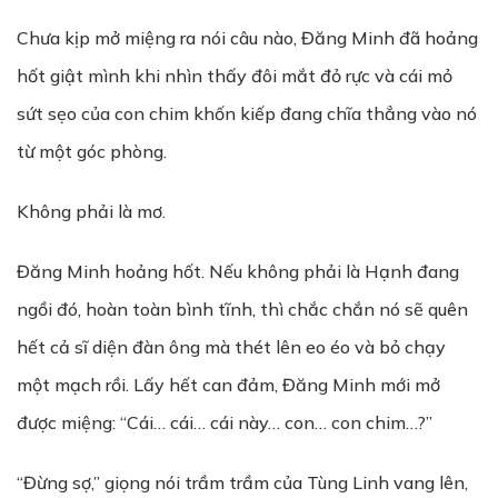
Chưa kịp mở miệng ra nói câu nào, Đăng Minh đã hoảng
hốt giật mình khi nhìn thấy đôi mắt đỏ rực và cái mỏ
sứt sẹo của con chim khốn kiếp đang chĩa thẳng vào nó
từ một góc phòng.
Không phải là mơ.
Đăng Minh hoảng hốt. Nếu không phải là Hạnh đang
ngồi đó, hoàn toàn bình tĩnh, thì chắc chắn nó sẽ quên
hết cả sĩ diện đàn ông mà thét lên eo éo và bỏ chạy
một mạch rồi. Lấy hết can đảm, Đăng Minh mới mở
được miệng: “Cái… cái… cái này… con… con chim…?”
“Đừng sợ,” giọng nói trầm trầm của Tùng Linh vang lên,