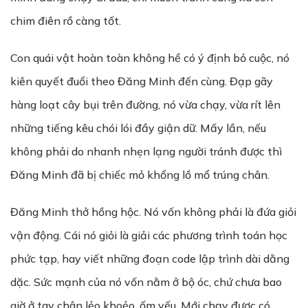
chim điên rồ càng tốt.
Con quái vật hoàn toàn không hề có ý định bỏ cuộc, nó
kiên quyết đuổi theo Đăng Minh đến cùng. Đạp gãy
hàng loạt cây bụi trên đường, nó vừa chạy, vừa rít lên
những tiếng kêu chói lói đầy giận dữ. Mấy lần, nếu
không phải do nhanh nhẹn lạng người tránh được thì
Đăng Minh đã bị chiếc mỏ khổng lồ mổ trúng chân.
Đăng Minh thở hồng hộc. Nó vốn không phải là đứa giỏi
vận động. Cái nó giỏi là giải các phương trình toán học
phức tạp, hay viết những đoạn code lập trình dài dằng
dặc. Sức mạnh của nó vốn nằm ở bộ óc, chứ chưa bao
giờ ở tay chân lẻo khoẻo, ốm yếu. Mới chạy được có