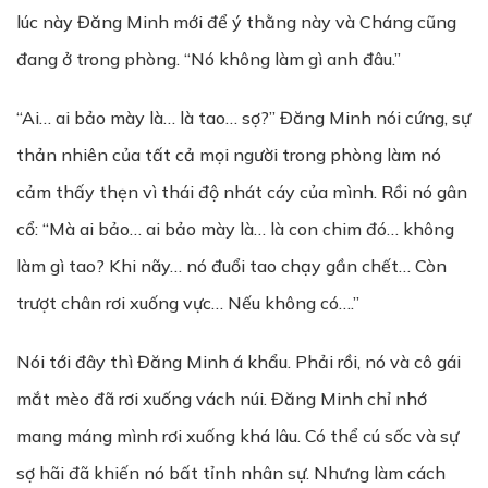
lúc này Đăng Minh mới để ý thằng này và Cháng cũng
đang ở trong phòng. “Nó không làm gì anh đâu.”
“Ai… ai bảo mày là… là tao… sợ?” Đăng Minh nói cứng, sự
thản nhiên của tất cả mọi người trong phòng làm nó
cảm thấy thẹn vì thái độ nhát cáy của mình. Rồi nó gân
cổ: “Mà ai bảo… ai bảo mày là… là con chim đó… không
làm gì tao? Khi nãy… nó đuổi tao chạy gần chết… Còn
trượt chân rơi xuống vực… Nếu không có….”
Nói tới đây thì Đăng Minh á khẩu. Phải rồi, nó và cô gái
mắt mèo đã rơi xuống vách núi. Đăng Minh chỉ nhớ
mang máng mình rơi xuống khá lâu. Có thể cú sốc và sự
sợ hãi đã khiến nó bất tỉnh nhân sự. Nhưng làm cách