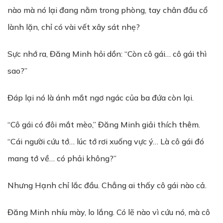
nào mà nó lại đang nằm trong phòng, tay chân đầu cổ
lành lặn, chỉ có vài vết xây sát nhẹ?
Sực nhớ ra, Đăng Minh hỏi dồn: “Còn cô gái… cô gái thì
sao?”
Đáp lại nó là ánh mắt ngơ ngác của ba đứa còn lại.
“Cô gái có đôi mắt mèo,” Đăng Minh giải thích thêm.
“Cái người cứu tớ… lúc tớ rơi xuống vực ý… Là cô gái đó
mang tớ về… có phải không?”
Nhưng Hạnh chỉ lắc đầu. Chẳng ai thấy cô gái nào cả.
Đăng Minh nhíu mày, lo lắng. Có lẽ nào vì cứu nó, mà cô