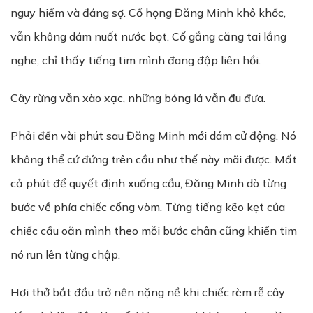
nguy hiểm và đáng sợ. Cổ họng Đăng Minh khô khốc,
vẫn không dám nuốt nước bọt. Cố gắng căng tai lắng
nghe, chỉ thấy tiếng tim mình đang đập liên hồi.
Cây rừng vẫn xào xạc, những bóng lá vẫn đu đưa.
Phải đến vài phút sau Đăng Minh mới dám cử động. Nó
không thể cứ đứng trên cầu như thế này mãi được. Mất
cả phút để quyết định xuống cầu, Đăng Minh dò từng
bước về phía chiếc cổng vòm. Từng tiếng kẽo kẹt của
chiếc cầu oằn mình theo mỗi bước chân cũng khiến tim
nó run lên từng chập.
Hơi thở bắt đầu trở nên nặng nề khi chiếc rèm rễ cây