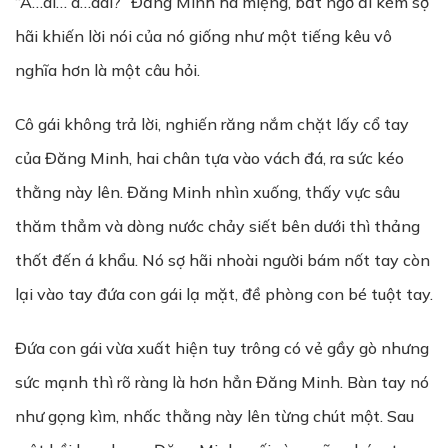
“A…ai… a…aai?” Đăng Minh há miệng, bất ngờ đi kèm sợ
hãi khiến lời nói của nó giống như một tiếng kêu vô
nghĩa hơn là một câu hỏi.
Cô gái không trả lời, nghiến răng nắm chặt lấy cổ tay
của Đăng Minh, hai chân tựa vào vách đá, ra sức kéo
thằng này lên. Đăng Minh nhìn xuống, thấy vực sâu
thăm thẳm và dòng nước chảy siết bên dưới thì thảng
thốt đến á khẩu. Nó sợ hãi nhoài người bám nốt tay còn
lại vào tay đứa con gái lạ mặt, đề phòng con bé tuột tay.
Đứa con gái vừa xuất hiện tuy trông có vẻ gầy gò nhưng
sức mạnh thì rõ ràng là hơn hẳn Đăng Minh. Bàn tay nó
như gọng kìm, nhấc thằng này lên từng chút một. Sau