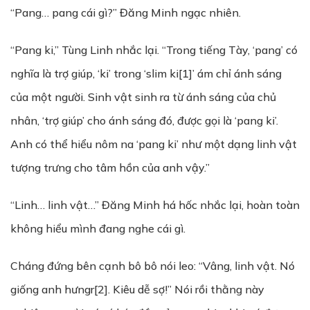
“Pang… pang cái gì?” Đăng Minh ngạc nhiên.
“Pang ki,” Tùng Linh nhắc lại. “Trong tiếng Tày, ‘pang’ có
nghĩa là trợ giúp, ‘ki’ trong ‘slim ki[1]’ ám chỉ ánh sáng
của một người. Sinh vật sinh ra từ ánh sáng của chủ
nhân, ‘trợ giúp’ cho ánh sáng đó, được gọi là ‘pang ki’.
Anh có thể hiểu nôm na ‘pang ki’ như một dạng linh vật
tượng trưng cho tâm hồn của anh vậy.”
“Linh… linh vật…” Đăng Minh há hốc nhắc lại, hoàn toàn
không hiểu mình đang nghe cái gì.
Cháng đứng bên cạnh bô bô nói leo: “Vâng, linh vật. Nó
giống anh hưngr[2]. Kiêu dễ sợ!” Nói rồi thằng này