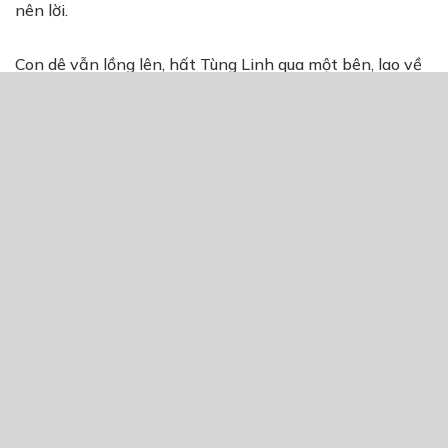
nên lời.
Con dê vẫn lồng lên, hất Tùng Linh qua một bên, lao về
phía Đăng Minh. Cặp sừng đen sượt qua vách tường đá,
bắn ra những tia lửa màu trắng. Đăng Minh, Hạnh và
Cháng co rúm ở một góc.
Hoảng hồn, Tùng Linh nhoài người xuống đất, với lấy
chiếc đèn dầu, ném về phía con mãnh thú. Con vật lập
tức tan biến thành ánh sáng màu đỏ, chỉ còn chiếc đèn
lăn lóc trên sàn nhà, sáng le lói.
Tùng Linh ngồi phịch xuống sàn, thở hồng hộc. Đăng
Minh vẫn treo mình trên chiếc mỏ của con chim, không
thể hoàn hồn.