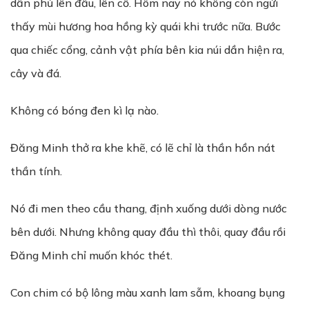
dần phủ lên đầu, lên cổ. Hôm nay nó không còn ngửi
thấy mùi hương hoa hồng kỳ quái khi trước nữa. Bước
qua chiếc cổng, cảnh vật phía bên kia núi dần hiện ra,
cây và đá.
Không có bóng đen kì lạ nào.
Đăng Minh thở ra khe khẽ, có lẽ chỉ là thần hồn nát
thần tính.
Nó đi men theo cầu thang, định xuống dưới dòng nước
bên dưới. Nhưng không quay đầu thì thôi, quay đầu rồi
Đăng Minh chỉ muốn khóc thét.
Con chim có bộ lông màu xanh lam sẫm, khoang bụng