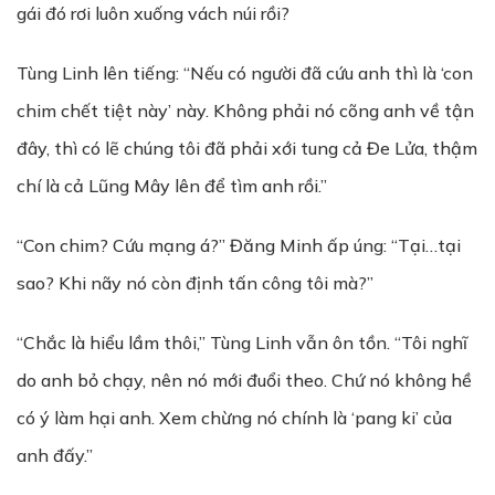
gái đó rơi luôn xuống vách núi rồi?
Tùng Linh lên tiếng: “Nếu có người đã cứu anh thì là ‘con
chim chết tiệt này’ này. Không phải nó cõng anh về tận
đây, thì có lẽ chúng tôi đã phải xới tung cả Đe Lửa, thậm
chí là cả Lũng Mây lên để tìm anh rồi.”
“Con chim? Cứu mạng á?” Đăng Minh ấp úng: “Tại…tại
sao? Khi nãy nó còn định tấn công tôi mà?”
“Chắc là hiểu lầm thôi,” Tùng Linh vẫn ôn tồn. “Tôi nghĩ
do anh bỏ chạy, nên nó mới đuổi theo. Chứ nó không hề
có ý làm hại anh. Xem chừng nó chính là ‘pang ki’ của
anh đấy.”