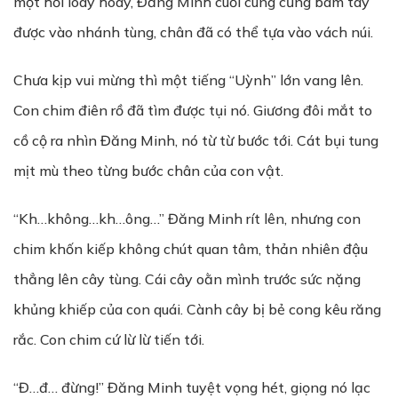
một hồi loay hoay, Đăng Minh cuối cùng cũng bám tay
được vào nhánh tùng, chân đã có thể tựa vào vách núi.
Chưa kịp vui mừng thì một tiếng “Uỳnh” lớn vang lên.
Con chim điên rồ đã tìm được tụi nó. Giương đôi mắt to
cồ cộ ra nhìn Đăng Minh, nó từ từ bước tới. Cát bụi tung
mịt mù theo từng bước chân của con vật.
“Kh…không…kh…ông…” Đăng Minh rít lên, nhưng con
chim khốn kiếp không chút quan tâm, thản nhiên đậu
thẳng lên cây tùng. Cái cây oằn mình trước sức nặng
khủng khiếp của con quái. Cành cây bị bẻ cong kêu răng
rắc. Con chim cứ lừ lừ tiến tới.
“Đ…đ… đừng!” Đăng Minh tuyệt vọng hét, giọng nó lạc