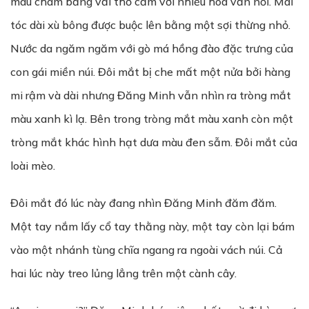
màu chàm bằng vải thổ cẩm với nhiều hoa văn nổi. Mái
tóc dài xù bông được buộc lên bằng một sợi thừng nhỏ.
Nước da ngăm ngăm với gò má hồng đào đặc trưng của
con gái miền núi. Đôi mắt bị che mất một nửa bởi hàng
mi rậm và dài nhưng Đăng Minh vẫn nhìn ra tròng mắt
màu xanh kì lạ. Bên trong tròng mắt màu xanh còn một
tròng mắt khác hình hạt dưa màu đen sẫm. Đôi mắt của
loài mèo.
Đôi mắt đó lúc này đang nhìn Đăng Minh đăm đăm.
Một tay nắm lấy cổ tay thằng này, một tay còn lại bám
vào một nhánh tùng chĩa ngang ra ngoài vách núi. Cả
hai lúc này treo lủng lẳng trên một cành cây.