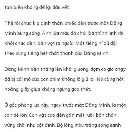
tan biến không để lại dấu vết.
Thế rồi chưa kịp định thần, chiếc đèn trước mặt Đăng
Minh bùng sáng. Ánh lửa màu đỏ chói lòa thình lình rời
khỏi chao đèn, bắn vọt ra ngoài. Một tiếng hí dữ dội
theo cùng tiếng hét thất thanh của Đăng Minh.
Đăng Minh bắn thẳng lên khỏi giường, dợm co giò chạy
đã bị cái mỏ của con chim khổng lồ giữ lại. Nó càng hốt
hoảng, giãy giụa không ngừng gào thét.
Ở góc phòng lúc này, ngay trước mắt Đăng Minh, là một
con dê lớn. Con vật cao đến gần mét rưỡi, bốn chân
vững chãi như cột đình. Bộ lông màu trắng sóng sánh