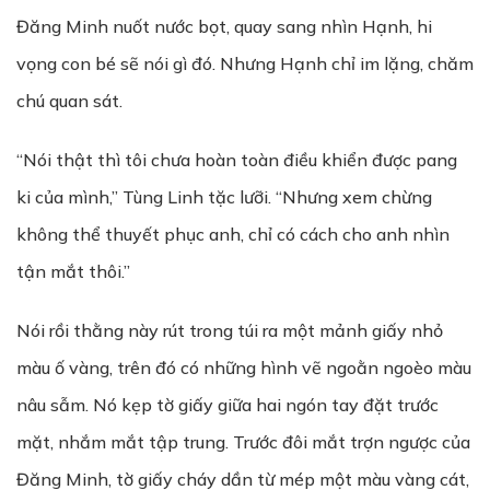
Đăng Minh nuốt nước bọt, quay sang nhìn Hạnh, hi
vọng con bé sẽ nói gì đó. Nhưng Hạnh chỉ im lặng, chăm
chú quan sát.
“Nói thật thì tôi chưa hoàn toàn điều khiển được pang
ki của mình,” Tùng Linh tặc lưỡi. “Nhưng xem chừng
không thể thuyết phục anh, chỉ có cách cho anh nhìn
tận mắt thôi.”
Nói rồi thằng này rút trong túi ra một mảnh giấy nhỏ
màu ố vàng, trên đó có những hình vẽ ngoằn ngoèo màu
nâu sẫm. Nó kẹp tờ giấy giữa hai ngón tay đặt trước
mặt, nhắm mắt tập trung. Trước đôi mắt trợn ngược của
Đăng Minh, tờ giấy cháy dần từ mép một màu vàng cát,