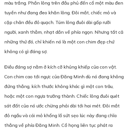
màu trắng. Phần lông trên đầu phủ đến cổ một màu đen
tuyền như đang đeo khăn lông. Đôi mắt, chiếc mỏ và
cặp chân đều đỏ quạch. Túm lông đuôi dài gấp rưỡi
người, xanh thẫm, nhạt dần về phía ngọn. Nhưng tất cả
những thứ đó, chỉ khiến nó là một con chim đẹp chứ
không có gì đáng sợ.
Điều đáng sợ nằm ở kích cỡ khủng khiếp của con vật.
Con chim cao tới ngực của Đăng Minh dù nó đang không
đứng thẳng, kích thước không khác gì một con trâu,
hoặc một con ngựa trưởng thành. Chiếc lông đuôi quét
sát đất của nó ước chừng phải dài tới hai mét. Đôi mắt
đỏ ngầu và cái mỏ khổng lồ sứt sẹo lúc này đang chĩa
thẳng về phía Đăng Minh. Cổ họng liên tục phát ra