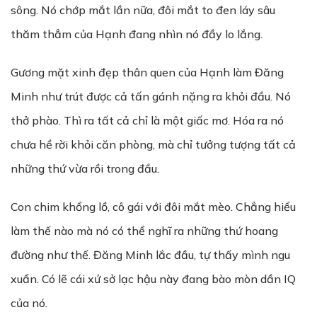
sông. Nó chớp mắt lần nữa, đôi mắt to đen láy sâu
thăm thẳm của Hạnh đang nhìn nó đầy lo lắng.
Gương mặt xinh đẹp thân quen của Hạnh làm Đăng
Minh như trút được cả tấn gánh nặng ra khỏi đầu. Nó
thở phào. Thì ra tất cả chỉ là một giấc mơ. Hóa ra nó
chưa hề rời khỏi căn phòng, mà chỉ tưởng tượng tất cả
những thứ vừa rồi trong đầu.
Con chim khổng lồ, cô gái với đôi mắt mèo. Chẳng hiểu
làm thế nào mà nó có thể nghĩ ra những thứ hoang
đường như thế. Đăng Minh lắc đầu, tự thấy mình ngu
xuẩn. Có lẽ cái xứ sở lạc hậu này đang bào mòn dần IQ
của nó.