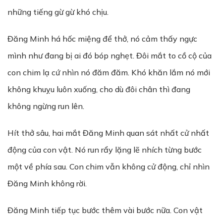
những tiếng gừ gừ khó chịu.
Đăng Minh há hốc miệng để thở, nó cảm thấy ngực
mình như đang bị ai đó bóp nghẹt. Đôi mắt to cồ cộ của
con chim lạ cứ nhìn nó đăm đăm. Khó khăn lắm nó mới
không khuỵu luôn xuống, cho dù đôi chân thì đang
không ngừng run lên.
Hít thở sâu, hai mắt Đăng Minh quan sát nhất cử nhất
động của con vật. Nó run rẩy lặng lẽ nhích từng bước
một về phía sau. Con chim vẫn không cử động, chỉ nhìn
Đăng Minh không rời.
Đăng Minh tiếp tục bước thêm vài bước nữa. Con vật