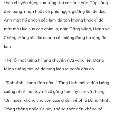
theo chuyển động của từng thớ cơ săn chắc. Cặp sừng
đen bóng, nhọn hoắt về phía ngọn, giương lên đe dọa.
Ánh mắt hổ phách sắc lẻm, dữ tợn không khác gì đôi
mắt màu lửa của con chim lạ, nhìn Đăng Minh, Hạnh và
Cháng. Hàng râu dài quanh cái miệng đang há rộng đỏ
lòm.
Thế rồi một tiếng hí rung chuyển nữa vang lên. Đăng
Minh tưởng tim nó đã rụng luôn ra ngoài đâu đó.
“Bình tĩnh… bình tĩnh nào…” Tùng Linh mới là đứa luống
cuống nhất, hai tay nó cố gắng túm lấy con vật hung
tợn, ngăn không cho con quái chồm về phía Đăng Minh.
Trông thằng nhóc lúc này thảng thốt đến không nói