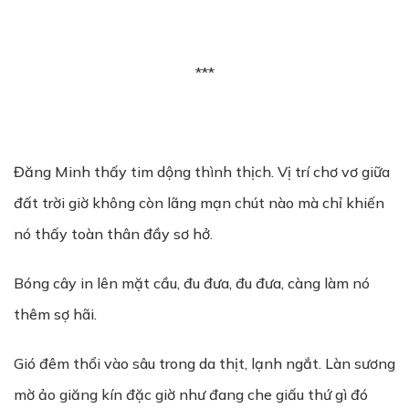
***
Đăng Minh thấy tim dộng thình thịch. Vị trí chơ vơ giữa
đất trời giờ không còn lãng mạn chút nào mà chỉ khiến
nó thấy toàn thân đầy sơ hở.
Bóng cây in lên mặt cầu, đu đưa, đu đưa, càng làm nó
thêm sợ hãi.
Gió đêm thổi vào sâu trong da thịt, lạnh ngắt. Làn sương
mờ ảo giăng kín đặc giờ như đang che giấu thứ gì đó