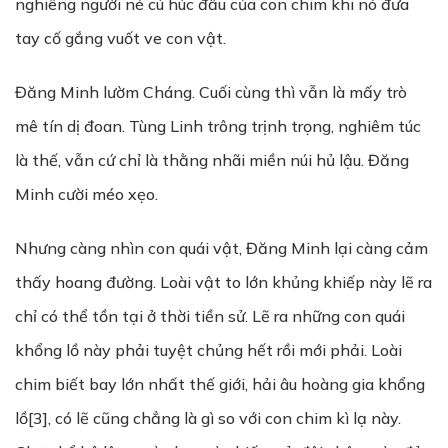
nghiêng người né cú húc đầu của con chim khi nó đưa
tay cố gắng vuốt ve con vật.
Đăng Minh lườm Cháng. Cuối cùng thì vẫn là mấy trò
mê tín dị đoan. Tùng Linh trông trịnh trọng, nghiêm túc
là thế, vẫn cứ chỉ là thằng nhãi miền núi hủ lậu. Đăng
Minh cười méo xẹo.
Nhưng càng nhìn con quái vật, Đăng Minh lại càng cảm
thấy hoang đường. Loài vật to lớn khủng khiếp này lẽ ra
chỉ có thể tồn tại ở thời tiền sử. Lẽ ra những con quái
khổng lồ này phải tuyệt chủng hết rồi mới phải. Loài
chim biết bay lớn nhất thế giới, hải âu hoàng gia khổng
lồ[3], có lẽ cũng chẳng là gì so với con chim kì lạ này.