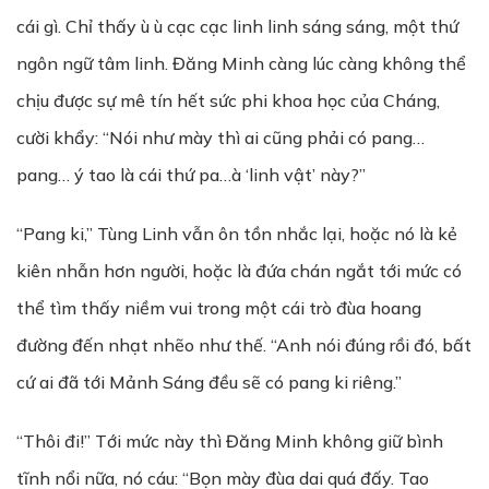
cái gì. Chỉ thấy ù ù cạc cạc linh linh sáng sáng, một thứ
ngôn ngữ tâm linh. Đăng Minh càng lúc càng không thể
chịu được sự mê tín hết sức phi khoa học của Cháng,
cười khẩy: “Nói như mày thì ai cũng phải có pang…
pang… ý tao là cái thứ pa…à ‘linh vật’ này?”
“Pang ki,” Tùng Linh vẫn ôn tồn nhắc lại, hoặc nó là kẻ
kiên nhẫn hơn người, hoặc là đứa chán ngắt tới mức có
thể tìm thấy niềm vui trong một cái trò đùa hoang
đường đến nhạt nhẽo như thế. “Anh nói đúng rồi đó, bất
cứ ai đã tới Mảnh Sáng đều sẽ có pang ki riêng.”
“Thôi đi!” Tới mức này thì Đăng Minh không giữ bình
tĩnh nổi nữa, nó cáu: “Bọn mày đùa dai quá đấy. Tao