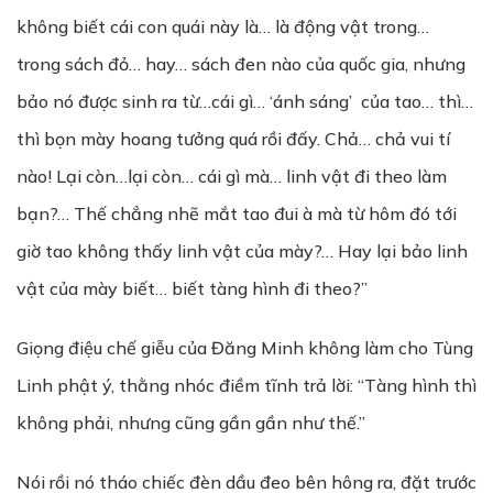
không biết cái con quái này là… là động vật trong…
trong sách đỏ… hay… sách đen nào của quốc gia, nhưng
bảo nó được sinh ra từ…cái gì… ‘ánh sáng’ của tao… thì…
thì bọn mày hoang tưởng quá rồi đấy. Chả… chả vui tí
nào! Lại còn…lại còn… cái gì mà… linh vật đi theo làm
bạn?… Thế chẳng nhẽ mắt tao đui à mà từ hôm đó tới
giờ tao không thấy linh vật của mày?… Hay lại bảo linh
vật của mày biết… biết tàng hình đi theo?”
Giọng điệu chế giễu của Đăng Minh không làm cho Tùng
Linh phật ý, thằng nhóc điềm tĩnh trả lời: “Tàng hình thì
không phải, nhưng cũng gần gần như thế.”
Nói rồi nó tháo chiếc đèn dầu đeo bên hông ra, đặt trước