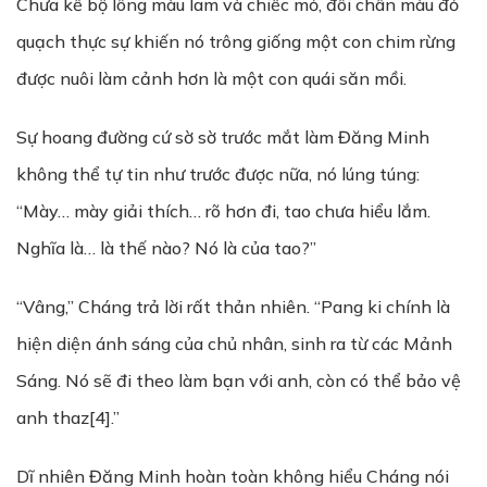
Chưa kể bộ lông màu lam và chiếc mỏ, đôi chân màu đỏ
quạch thực sự khiến nó trông giống một con chim rừng
được nuôi làm cảnh hơn là một con quái săn mồi.
Sự hoang đường cứ sờ sờ trước mắt làm Đăng Minh
không thể tự tin như trước được nữa, nó lúng túng:
“Mày… mày giải thích… rõ hơn đi, tao chưa hiểu lắm.
Nghĩa là… là thế nào? Nó là của tao?”
“Vâng,” Cháng trả lời rất thản nhiên. “Pang ki chính là
hiện diện ánh sáng của chủ nhân, sinh ra từ các Mảnh
Sáng. Nó sẽ đi theo làm bạn với anh, còn có thể bảo vệ
anh thaz[4].”
Dĩ nhiên Đăng Minh hoàn toàn không hiểu Cháng nói