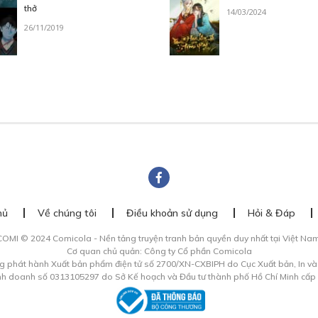
thở
14/03/2024
26/11/2019
hủ
Về chúng tôi
Điều khoản sử dụng
Hỏi & Đáp
COMI © 2024 Comicola - Nền tảng truyện tranh bản quyền duy nhất tại Việt Nam
Cơ quan chủ quản: Công ty Cổ phần Comicola
g phát hành Xuất bản phẩm điện tử số 2700/XN-CXBIPH do Cục Xuất bản, In v
inh doanh số 0313105297 do Sở Kế hoạch và Đầu tư thành phố Hồ Chí Minh cấp