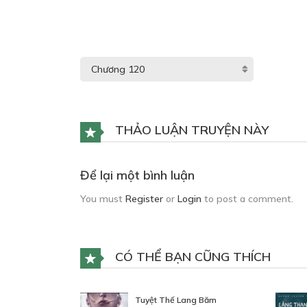
THẢO LUẬN TRUYỆN NÀY
Để lại một bình luận
You must
Register
or
Login
to post a comment.
CÓ THỂ BẠN CŨNG THÍCH
Tuyệt Thế Lang Băm