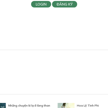
LOGIN
ĐĂNG KÝ
Những chuyện kì lạ ở làng than
Hoa Lệ Tình Phi