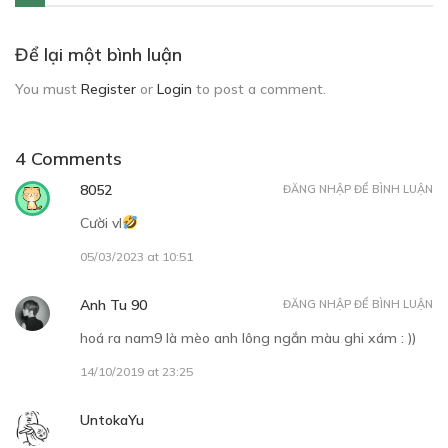
Để lại một bình luận
You must
Register
or
Login
to post a comment.
4 Comments
8052
ĐĂNG NHẬP ĐỂ BÌNH LUẬN
Cười vl
05/03/2023 at 10:51
Anh Tu 90
ĐĂNG NHẬP ĐỂ BÌNH LUẬN
hoá ra nam9 là mèo anh lông ngắn màu ghi xám : ))
14/10/2019 at 23:25
UntokaYu