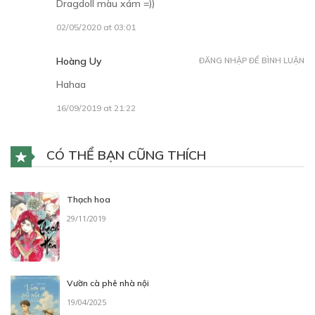
Dragdoll màu xám =))
02/05/2020 at 03:01
Hoàng Uy
ĐĂNG NHẬP ĐỂ BÌNH LUẬN
Hahaa
16/09/2019 at 21:22
CÓ THỂ BẠN CŨNG THÍCH
Thạch hoa
29/11/2019
Vườn cà phê nhà nội
19/04/2025