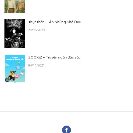
.thực thần. – Ăn Những Khổ Đau
28/06/2020
ZOOKiZ – Truyện ngắn đặc sắc
04/11/2021