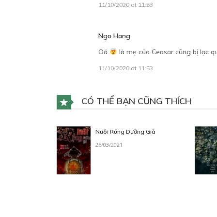
11/10/2020 at 11:53
Ngo Hang
Oá
là mẹ của Ceasar cũng bị lạc qu
11/10/2020 at 11:53
CÓ THỂ BẠN CŨNG THÍCH
Nuôi Rồng Dưỡng Già
26/03/2021