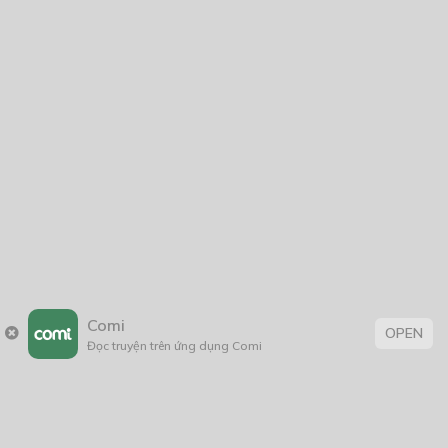
Tôi Lớp 10, Cô Lớp 12
23/09/2018
Thẻ:
Hài Hước
,
Weebtoon
Comi
OPEN
Đọc truyện trên ứng dụng Comi
Trang chủ
Về chúng tôi
Điều khoản sử dụng
Hỏi & Đáp
Liên hệ