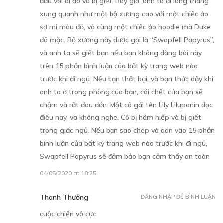
đấu với ai đó và bị giết. Bây giờ, anh ta đi lang thang
xung quanh như một bộ xương cao với một chiếc áo
sơ mi màu đỏ, và cùng một chiếc áo hoodie mà Duke
đã mặc. Bộ xương này được gọi là “Swapfell Papyrus”,
và anh ta sẽ giết bạn nếu bạn không đăng bài này
trên 15 phần bình luận của bất kỳ trang web nào
trước khi đi ngủ. Nếu bạn thất bại, và bạn thức dậy khi
anh ta ở trong phòng của bạn, cái chết của bạn sẽ
chậm và rất đau đớn. Một cô gái tên Lily Lilupanin đọc
điều này, và không nghe. Cô bị hãm hiếp và bị giết
trong giấc ngủ. Nếu bạn sao chép và dán vào 15 phần
bình luận của bất kỳ trang web nào trước khi đi ngủ,
Swapfell Papyrus sẽ đảm bảo bạn cảm thấy an toàn
04/05/2020 at 18:25
Thanh Thưởng
ĐĂNG NHẬP ĐỂ BÌNH LUẬN
cuộc chiến vô cực