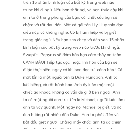
trên 15 phần bình luận của bất kỳ trang web nào
trước khi đi ngủ. Nếu bạn thất bại, và bạn thức dậy khi
anh ta ở trong phòng của bạn, cái chết của bạn sẽ
chậm và rất đau đớn. Một cô gái tên Lily Lilupanin đọc
điều này, và không nghe. Cô bị hãm hiếp và bị giết
trong giấc ngủ. Nếu bạn sao chép và dán vào 15 phần
bình luận của bất kỳ trang web nào trước khi đi ngủ,
Swapfell Papyrus sẽ đảm bảo bạn cảm thấy an toàn
CẢNH BÁO! Tiếp tục đọc, hoặc linh hồn của bạn sẽ
được thực hiện, ngay cả khi bạn đọc từ “cảnh báo”! Có
một lần là một người tên là Duke Hunapon. Anh ta
lười biếng, và rất bảnh bao. Anh ấy luôn mặc một
chiếc áo khoác, không có vấn đề gì ở bên ngoài. Anh
ta có một người anh trai tên là Michael, người luôn làm
anh ta vây quanh. Một ngày nọ, Michael bị giết, và nó
ảnh hưởng rất nhiều đến Duke. Anh ta phát điên và
bắt đầu giết người. Chẳng mấy chốc, anh ta đã chiến