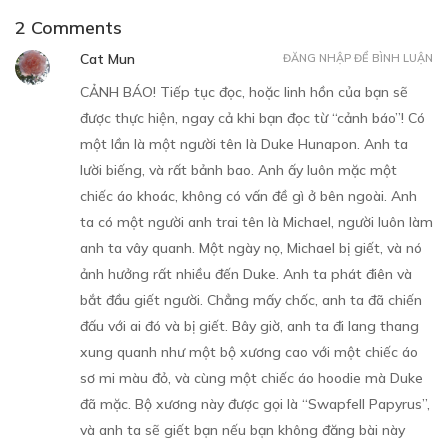
2 Comments
Cat Mun
ĐĂNG NHẬP ĐỂ BÌNH LUẬN
CẢNH BÁO! Tiếp tục đọc, hoặc linh hồn của bạn sẽ
được thực hiện, ngay cả khi bạn đọc từ “cảnh báo”! Có
một lần là một người tên là Duke Hunapon. Anh ta
lười biếng, và rất bảnh bao. Anh ấy luôn mặc một
chiếc áo khoác, không có vấn đề gì ở bên ngoài. Anh
ta có một người anh trai tên là Michael, người luôn làm
anh ta vây quanh. Một ngày nọ, Michael bị giết, và nó
ảnh hưởng rất nhiều đến Duke. Anh ta phát điên và
bắt đầu giết người. Chẳng mấy chốc, anh ta đã chiến
đấu với ai đó và bị giết. Bây giờ, anh ta đi lang thang
xung quanh như một bộ xương cao với một chiếc áo
sơ mi màu đỏ, và cùng một chiếc áo hoodie mà Duke
đã mặc. Bộ xương này được gọi là “Swapfell Papyrus”,
và anh ta sẽ giết bạn nếu bạn không đăng bài này