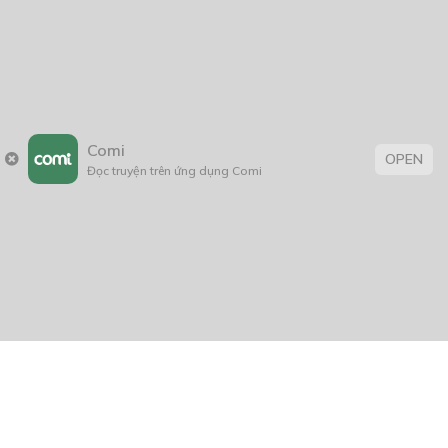
Comi
OPEN
Đọc truyện trên ứng dụng Comi
THẢO LUẬN TRUYỆN NÀY
Để lại một bình luận