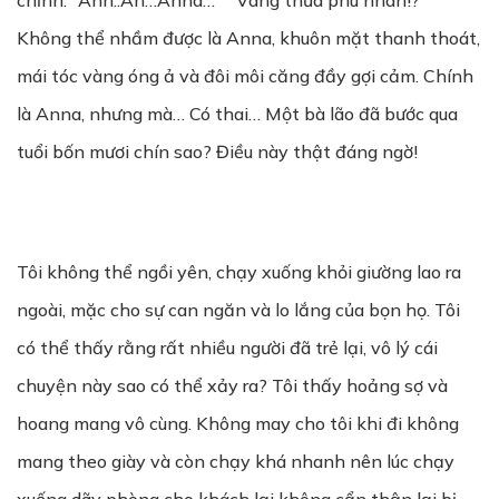
chỉnh:” Ann..An…Anna…” ” Vâng thưa phu nhân!?”
Không thể nhầm được là Anna, khuôn mặt thanh thoát,
mái tóc vàng óng ả và đôi môi căng đầy gợi cảm. Chính
là Anna, nhưng mà… Có thai… Một bà lão đã bước qua
tuổi bốn mươi chín sao? Điều này thật đáng ngờ!
Tôi không thể ngồi yên, chạy xuống khỏi giường lao ra
ngoài, mặc cho sự can ngăn và lo lắng của bọn họ. Tôi
có thể thấy rằng rất nhiều người đã trẻ lại, vô lý cái
chuyện này sao có thể xảy ra? Tôi thấy hoảng sợ và
hoang mang vô cùng. Không may cho tôi khi đi không
mang theo giày và còn chạy khá nhanh nên lúc chạy