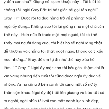
ý đến con chứ?” Giọng nói quen thuộc này… Tôi biết là
chồng tôi, ngài Gray.Bất tri bất giác tôi gọi tên ngài:”
Gray…!?”” Được rồi ta đưa nàng trở về phòng.” Nói rồi
ngài ấy đang… Không, sao tôi lại giống như một chú cún
thế này… Hơn nữa là trước mặt mọi người, tôi có thể
thấy mọi người đang cười, tôi biết họ sẽ nghĩ rằng thật
dễ thương và chồng tôi thật ngọt ngào, không có ý xấu
nào nhưng…” Gray, để em tự đi như thế này xấu hổ
lắm…” ” Gray…” Ngài ấy mặc cho tôi kêu gào, thậm chí là
xin vang nhưng đến cuối tôi cũng được ngài ấy đưa về
phòng. Anna cũng ở bên cạnh tôi cùng một số nữ tỳ
thân cận khác. Ngài ấy đặt tôi lên giường và bảo tất cả
ra ngoài, ngài nhìn tôi với con mắt xanh lục xinh đẹp,