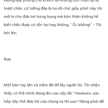
xuống dãy phòng cho khách lại không cẩn thận lại bị
trượt chân, cứ tưởng đâu là toi rồi chứ, giây phút này tôi
mới lo cho đứa trẻ trong bụng mà bản thân không hề
biết chắc được có tồn tại hay không. ” Ôi, không!” – Tôi
hét lên.
Bụp.
Một bàn tay lớn và mềm đã đỡ lấy người tôi. Tôi nhận
thấy cơ thể mình đang lên cao vậy đó.” Heulwen, sao
hấp tấp thế đứa trẻ của chúng ta thì sao? Nàng phải để