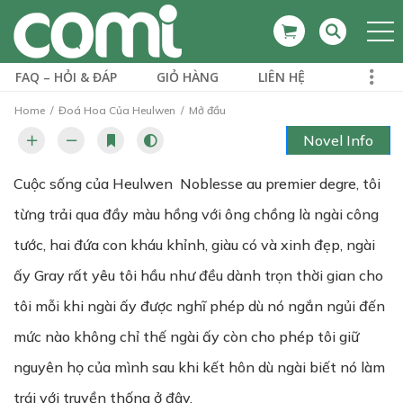
FAQ – HỎI & ĐÁP
GIỎ HÀNG
LIÊN HỆ
Home
Đoá Hoa Của Heulwen
Mở đầu
Novel Info
Cuộc sống của Heulwen Noblesse au premier degre, tôi
từng trải qua đầy màu hồng với ông chồng là ngài công
tước, hai đứa con kháu khỉnh, giàu có và xinh đẹp, ngài
ấy Gray rất yêu tôi hầu như đều dành trọn thời gian cho
tôi mỗi khi ngài ấy được nghĩ phép dù nó ngắn ngủi đến
mức nào không chỉ thế ngài ấy còn cho phép tôi giữ
nguyên họ của mình sau khi kết hôn dù ngài biết nó làm
trái với truyền thống ở đây.