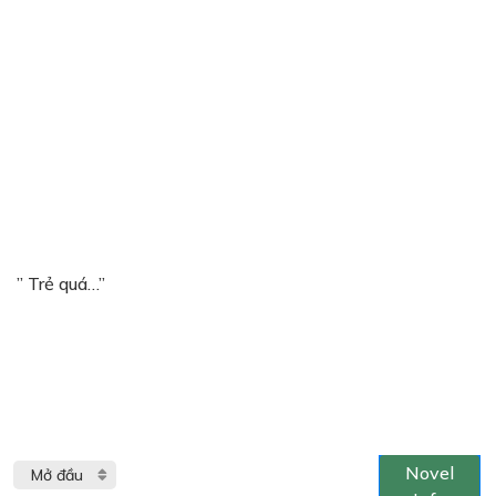
” Trẻ quá…”
Novel