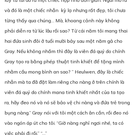
lấy từ túi áo ra một chiếc hộp nhỏ đơn giản. Ngài mở ra
và đó là một chiếc nhẫn kỳ lạ nhưng rất đẹp, tôi chưa
từng thấy qua chúng… Mà, khoang cảnh này không
phải diễn ra từ lúc lâu rồi sao? Từ cái năm tôi mang thai
hai đứa sinh đôi ở tuổi mười bảy sau một năm gả cho
Gray. Nếu không nhầm thì đây là viên đá quý do chính
Gray tạo ra bằng phép thuật tinh khiết để tặng mình
nhằm cầu mong bình an sao? ” Heulwen, đây là chiếc
nhẫn mà ta đã đặt làm riêng cho nàng ở trên chính là
viên đá quý do chính mana tinh khiết nhất của ta tạo
ra, hãy đeo nó và nó sẽ bảo vệ chi nàng và đứa trẻ trong
bụng nàng.” Gray nói với tôi một cách ân cần, rồi đeo nó
vào ngón áp út cho tôi. “Giờ nàng nghỉ ngơi nhé, ta có
việc phải đi rồi.” “…”