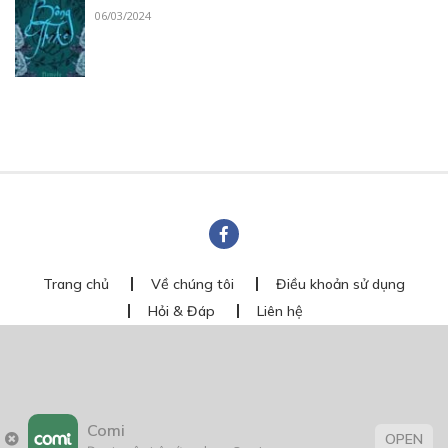
06/03/2024
Trang chủ
Về chúng tôi
Điều khoản sử dụng
Hỏi & Đáp
Liên hệ
COMI © 2024 Comicola - Nền tảng truyện tranh bản quyền duy nhất tại
Việt Nam.
Cơ quan chủ quản: Công ty Cổ phần Comicola
Giấy xác nhận Đăng ký hoạt động phát hành Xuất bản phẩm điện tử số
2700/XN-CXBIPH do Cục Xuất bản, In và Phát hành cấp ngày 01/06/2022
Comi
Giấy Đăng kí kinh doanh số 0313105297 do Sở Kế hoạch và Đầu tư thành
OPEN