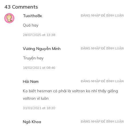
43 Comments
Tuoitho8x
ĐĂNG NHẬP ĐỂ BÌNH LUẬN
Quá hay
28/07/2025 at 13:38
Vương Nguyễn Minh
ĐĂNG NHẬP ĐỂ BÌNH LUẬN
Truyện hay
16/02/2021 at 08:46
Hải Nam
ĐĂNG NHẬP ĐỂ BÌNH LUẬN
Ko biết hesman có phải là voltron ko nhỉ thấy giống
voltron vl luôn
31/01/2021 at 18:30
Ngô Khoa
ĐĂNG NHẬP ĐỂ BÌNH LUẬN