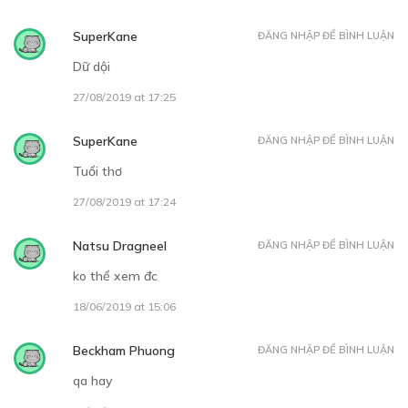
SuperKane
ĐĂNG NHẬP ĐỂ BÌNH LUẬN
Dữ dội
27/08/2019 at 17:25
SuperKane
ĐĂNG NHẬP ĐỂ BÌNH LUẬN
Tuổi thơ
27/08/2019 at 17:24
Natsu Dragneel
ĐĂNG NHẬP ĐỂ BÌNH LUẬN
ko thể xem đc
18/06/2019 at 15:06
Beckham Phuong
ĐĂNG NHẬP ĐỂ BÌNH LUẬN
qa hay