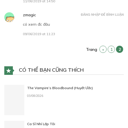
11/06/2019 at 14:50
zmagic
ĐĂNG NHẬP ĐỂ BÌNH LUẬN
có xem đc đâu
09/06/2019 at 11:23
Trang
«
1
2
CÓ THỂ BẠN CŨNG THÍCH
The Vampire’s Bloodbound (Huyết Ước)
03/08/2026
Ca Sĩ Nhí Lớp Tôi