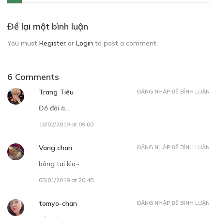
Để lại một bình luận
You must
Register
or
Login
to post a comment.
6 Comments
Trang Tiêu
ĐĂNG NHẬP ĐỂ BÌNH LUẬN
Đồ đôi à…
16/02/2019 at 09:00
Vang chan
ĐĂNG NHẬP ĐỂ BÌNH LUẬN
bông tai kìa~
05/01/2019 at 20:48
tomyo-chan
ĐĂNG NHẬP ĐỂ BÌNH LUẬN