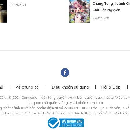
Chúng Tung Hoành Ch
08/09/2021
Giới Hỗn Nguyên
03/04/2026
hủ
Về chúng tôi
Điều khoản sử dụng
Hỏi & Đáp
COMI © 2024 Comicola - Nền tảng truyện tranh bản quyền duy nhất tại Việt Nam
Cơ quan chủ quản: Công ty Cổ phần Comicola
g phát hành Xuất bản phẩm điện tử số 2700/XN-CXBIPH do Cục Xuất bản, In v
inh doanh số 0313105297 do Sở Kế hoạch và Đầu tư thành phố Hồ Chí Minh cấp