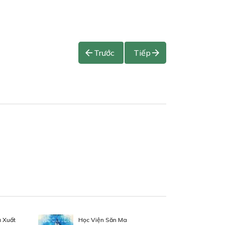
Trước
Tiếp
 Xuất
Học Viện Săn Ma