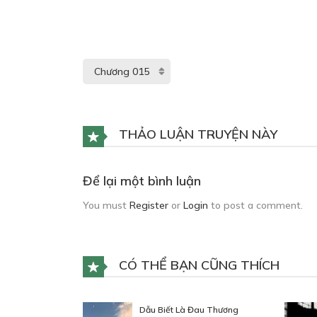
THẢO LUẬN TRUYỆN NÀY
Để lại một bình luận
You must
Register
or
Login
to post a comment.
CÓ THỂ BẠN CŨNG THÍCH
Dẫu Biết Là Đau Thương