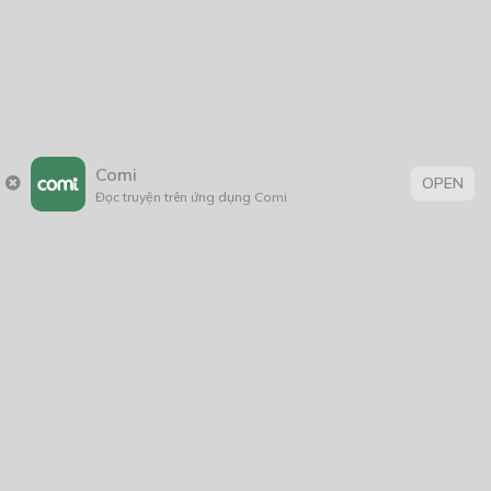
ẨM THỰC MIÊU KÝ
07/06/2023
Comi
OPEN
Đọc truyện trên ứng dụng Comi
Lầu Xanh Khởi Nghiệp
06/03/2019