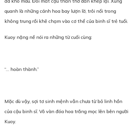
đã khô máu. Đôi mắt cậu thẫn thờ dần khép lại. Xung
quanh là những cánh hoa bay lượn lờ, trôi nổi trong
không trung rồi khẽ chạm vào cơ thể của binh sĩ trẻ tuổi.
Kuoy nặng nề nói ra những từ cuối cùng:
“… hoàn thành.”
Mặc dù vậy, sợi tơ sinh mệnh vẫn chưa từ bỏ linh hồn
của cậu binh sĩ. Vô vàn đóa hoa trắng mọc lên bên người
Kuoy.