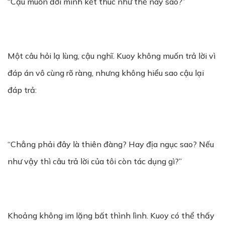
“Cậu muốn đời mình kết thúc như thế này sao?”
Một câu hỏi lạ lùng, cậu nghĩ. Kuoy không muốn trả lời vì
đáp án vô cùng rõ ràng, nhưng không hiểu sao cậu lại
đáp trả:
“Chẳng phải đây là thiên đàng? Hay địa ngục sao? Nếu
như vậy thì câu trả lời của tôi còn tác dụng gì?”
Khoảng không im lặng bất thình lình. Kuoy có thể thấy