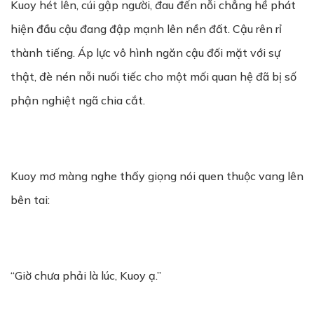
Kuoy hét lên, cúi gập người, đau đến nỗi chẳng hề phát
hiện đầu cậu đang đập mạnh lên nền đất. Cậu rên rỉ
thành tiếng. Áp lực vô hình ngăn cậu đối mặt với sự
thật, đè nén nỗi nuối tiếc cho một mối quan hệ đã bị số
phận nghiệt ngã chia cắt.
Kuoy mơ màng nghe thấy giọng nói quen thuộc vang lên
bên tai:
“Giờ chưa phải là lúc, Kuoy ạ.”