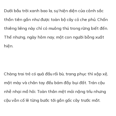
Dưới bầu trời xanh bao la, sự hiện diện của cảnh sắc
thần tiên gần như được toàn bộ cây cỏ che phủ. Chốn
thiêng liêng này chỉ có muông thú trong rừng biết đến.
Thế nhưng, ngày hôm nay, một con người bỗng xuất
hiện.
Chàng trai trẻ có quả đầu rối bù, trang phục thì xập xệ,
mặt mày và chân tay đều bám đầy bụi đất. Trán cậu
nhễ nhại mồ hôi. Toàn thân mệt mỏi nặng trĩu nhưng
cậu vẫn cố lê từng bước tới gần gốc cây trước mắt.