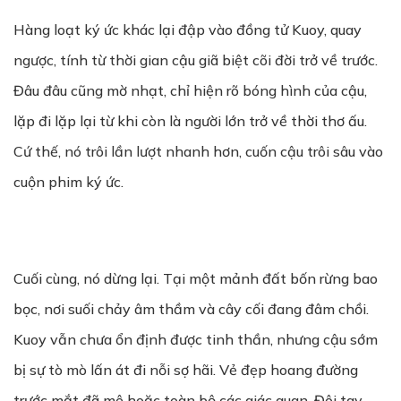
Hàng loạt ký ức khác lại đập vào đồng tử Kuoy, quay
ngược, tính từ thời gian cậu giã biệt cõi đời trở về trước.
Đâu đâu cũng mờ nhạt, chỉ hiện rõ bóng hình của cậu,
lặp đi lặp lại từ khi còn là người lớn trở về thời thơ ấu.
Cứ thế, nó trôi lần lượt nhanh hơn, cuốn cậu trôi sâu vào
cuộn phim ký ức.
Cuối cùng, nó dừng lại. Tại một mảnh đất bốn rừng bao
bọc, nơi suối chảy âm thầm và cây cối đang đâm chồi.
Kuoy vẫn chưa ổn định được tinh thần, nhưng cậu sớm
bị sự tò mò lấn át đi nỗi sợ hãi. Vẻ đẹp hoang đường
trước mắt đã mê hoặc toàn bộ các giác quan. Đôi tay