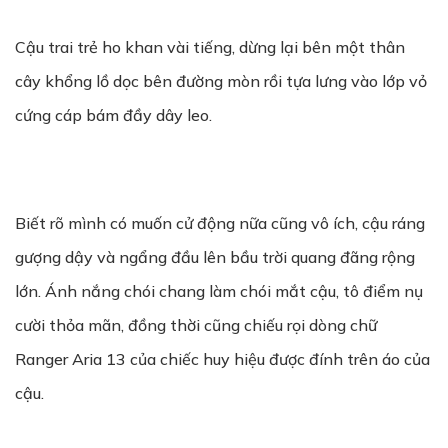
Cậu trai trẻ ho khan vài tiếng, dừng lại bên một thân
cây khổng lồ dọc bên đường mòn rồi tựa lưng vào lớp vỏ
cứng cáp bám đầy dây leo.
Biết rõ mình có muốn cử động nữa cũng vô ích, cậu ráng
gượng dậy và ngẩng đầu lên bầu trời quang đãng rộng
lớn. Ánh nắng chói chang làm chói mắt cậu, tô điểm nụ
cười thỏa mãn, đồng thời cũng chiếu rọi dòng chữ
Ranger Aria 13 của chiếc huy hiệu được đính trên áo của
cậu.