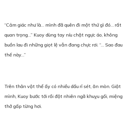
“Cảm giác như là… mình đã quên đi một thứ gì đó… rất
quan trọng…” Kuoy dùng tay níu chặt ngực áo, không
buồn lau đi những giọt lệ vẫn đang chực rơi. “… Sao đau
thế này…”
Trên thân vật thể ấy có nhiều dấu rỉ sét, ăn mòn. Giật
mình, Kuoy bước tới rồi đột nhiên ngã khuỵu gối, miệng
thở gấp từng hơi.