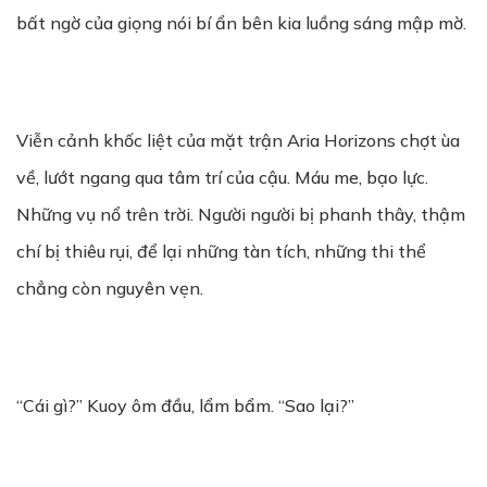
bất ngờ của giọng nói bí ẩn bên kia luồng sáng mập mờ.
Viễn cảnh khốc liệt của mặt trận Aria Horizons chợt ùa
về, lướt ngang qua tâm trí của cậu. Máu me, bạo lực.
Những vụ nổ trên trời. Người người bị phanh thây, thậm
chí bị thiêu rụi, để lại những tàn tích, những thi thể
chẳng còn nguyên vẹn.
“Cái gì?” Kuoy ôm đầu, lẩm bẩm. “Sao lại?”