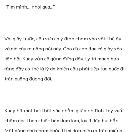
“Tim mình… nhói quá…”
Vài giây trước, cậu vừa có ý định chạm vào vật thể ấy
và giờ cậu ra nông nỗi này. Cho dù cơn đau có giày xéo
liên hồi, Kuoy vẫn cố gắng đứng dậy. Lý trí mách bảo
rằng đây có thể là lý do khiến cậu phải tiếp tục bước đi
trên quãng đường đời.
Kuoy hít một hơi thật sâu nhằm giữ bình tĩnh, tay vuốt
chậm dọc theo chiếc hòm kim loại, lau đi lớp bụi bẩn.
Một dòng chữ chạm khắc tỉ mỉ dần hiện ra trên miếng