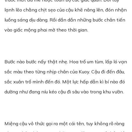
lạnh lẽo chằng chịt sẹo của cậu khẽ nâng lên, đón nhận
luồng sáng dịu dàng. Rồi dần dần những bước chân tiến
vào giấc mộng phai mờ theo thời gian.
Bước nào bước nấy thật nhẹ. Hoa trổ um tùm, lấp ló vạn
sắc màu theo từng nhịp chân của Kuoy. Cậu đi đến đâu,
sắc xuân trổ mình đến đó. Một lực hấp dẫn kì bí nào đó
dường như đang níu kéo cậu đi sâu vào trong khu vườn.
Miệng cậu vô thức gọi ra một cái tên, tuy không rõ ràng