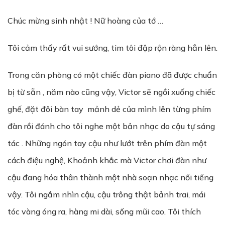
Chúc mừng sinh nhật ! Nữ hoàng của tớ …
Tôi cảm thấy rất vui sướng, tim tôi đập rộn ràng hẳn lên.
Trong căn phòng có một chiếc đàn piano đã được chuẩn
bị từ sẵn , năm nào cũng vậy, Victor sẽ ngồi xuống chiếc
ghế, đặt đôi bàn tay mảnh dẻ của mình lên từng phím
đàn rồi đánh cho tôi nghe một bản nhạc do cậu tự sáng
tác . Những ngón tay cậu như lướt trên phím đàn một
cách điệu nghệ, Khoảnh khắc mà Victor chơi đàn như
cậu đang hóa thân thành một nhà soạn nhạc nổi tiếng
vậy. Tôi ngắm nhìn cậu, cậu trông thật bảnh trai, mái
tóc vàng óng ra, hàng mi dài, sống mũi cao. Tôi thích