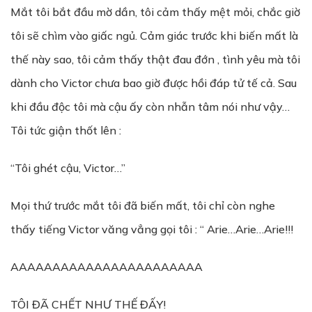
Mắt tôi bắt đầu mờ dần, tôi cảm thấy mệt mỏi, chắc giờ
tôi sẽ chìm vào giấc ngủ. Cảm giác trước khi biến mất là
thế này sao, tôi cảm thấy thật đau đớn , tình yêu mà tôi
dành cho Victor chưa bao giờ được hồi đáp tử tế cả. Sau
khi đầu độc tôi mà cậu ấy còn nhẫn tâm nói như vậy…
Tôi tức giận thốt lên :
“Tôi ghét cậu, Victor…”
Mọi thứ trước mắt tôi đã biến mất, tôi chỉ còn nghe
thấy tiếng Victor văng vẳng gọi tôi : “ Arie…Arie…Arie!!!
AAAAAAAAAAAAAAAAAAAAAAA
TÔI ĐÃ CHẾT NHƯ THẾ ĐẤY!