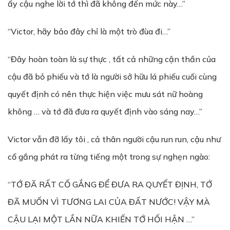
ấy cậu nghe lời tớ thì đã không đến mức này…”
“Victor, hãy bảo đây chỉ là một trò đùa đi…”
“Đây hoàn toàn là sự thực , tất cả những cận thần của
cậu đã bỏ phiếu và tớ là người sở hữu lá phiếu cuối cùng
quyết định có nên thực hiện việc mưu sát nữ hoàng
không … và tớ đã đưa ra quyết định vào sáng nay…”
Victor vẫn đỡ lấy tôi , cả thân người cậu run run, cậu như
cố gắng phát ra từng tiếng một trong sự nghẹn ngào:
“TỚ ĐÃ RẤT CỐ GẮNG ĐỂ ĐƯA RA QUYẾT ĐỊNH, TỚ
ĐÃ MUỐN VÌ TƯƠNG LAI CỦA ĐẤT NƯỚC! VẬY MÀ
CẬU LẠI MỘT LẦN NỮA KHIẾN TỚ HỐI HẬN …”