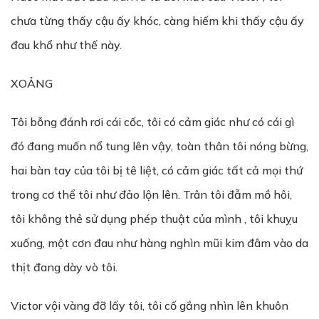
chưa từng thấy cậu ấy khóc, càng hiếm khi thấy cậu ấy
đau khổ như thế này.
XOẢNG
Tôi bỗng đánh rơi cái cốc, tôi có cảm giác như có cái gì
đó đang muốn nổ tung lên vậy, toàn thân tôi nóng bừng,
hai bàn tay của tôi bị tê liệt, có cảm giác tất cả mọi thứ
trong cơ thể tôi như đảo lộn lên. Trân tôi đẫm mồ hôi,
tôi không thẻ sử dụng phép thuật của mình , tôi khuỵu
xuống, một cơn đau như hàng nghìn mũi kim đâm vào da
thịt đang dày vò tôi.
Victor vội vàng đỡ lấy tôi, tôi cố gắng nhìn lên khuôn