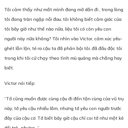
Tôi cảm thấy như mắt mình đang mờ dần đi , trong lòng
tôi đang tràn ngập nỗi đau, tôi không biết cảm giác của
tôi bây giờ như thế nào nữa, liệu tôi có còn yêu con
người này nữa không? Tôi nhìn vào Victor, cảm xúc yêu-
ghét lẫn lộn, té ra cậu ta đã phản bội tôi, đã đầu độc tôi
trong khi tôi cứ chạy theo tình mù quáng mà chẳng hay
biết.
Victor nói tiếp:
“Tớ cũng muốn được cùng cậu đi đến tận cùng của vũ trụ
này, tớ yêu cậu nhiều lắm, nhưng tớ yêu con người trước
đây của cậu cơ. Tớ biết bây giờ cậu chỉ coi tớ như một kẻ
dối trá , nhưng…”