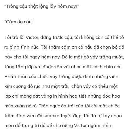
“Trông cậu thật lộng lẫy hôm nay!”
“Cảm ơn cậu!”
Tôi trả lời Victor, đứng trước cậu, tôi không còn có thể tỏ
ra bình tĩnh nữa. Tôi thầm cảm ơn cô hầu đã chọn bộ đồ
này cho tôi ngày hôm nay. Đó là một bộ váy trắng muốt,
từng tầng lớp vải được xếp với nhau một cách chỉn chu.
Phần thân của chiếc váy trắng được đính những viên
kim cương đỏ rực như mặt trời, chân váy có thêu một
lớp chỉ mỏng dát vàng in hình hoạ tiết những đóa hoa
mùa xuân nở rộ. Trên ngực áo trái của tôi cài một chiếc
trâm đính viên đá saphire tuyệt đẹp, tôi đã tự tay chọn
món đồ trang trí đó để cho riêng Victor ngắm nhìn .