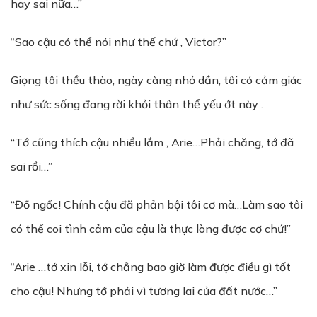
hay sai nữa…”
“Sao cậu có thể nói như thế chứ , Victor?”
Giọng tôi thều thào, ngày càng nhỏ dần, tôi có cảm giác
như sức sống đang rời khỏi thân thể yếu ớt này .
“Tớ cũng thích cậu nhiều lắm , Arie…Phải chăng, tớ đã
sai rồi…”
“Đồ ngốc! Chính cậu đã phản bội tôi cơ mà…Làm sao tôi
có thể coi tình cảm của cậu là thực lòng được cơ chứ!”
“Arie …tớ xin lỗi, tớ chẳng bao giờ làm được điều gì tốt
cho cậu! Nhưng tớ phải vì tương lai của đất nước…”