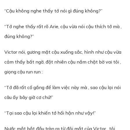
“Cậu không nghe thấy tớ nói gì đúng không?”
“Tớ nghe thấy rất rõ Arie, cậu vừa nói cậu thích tớ mà ,
đúng không?”
Victor nói, gương mặt cậu xuống sắc, hình như cậu vừa
cảm thấy bất ngờ, đột nhiên cậu nắm chặt bờ vai tôi ,
giọng cậu run run :
“Tớ đã rất cố gắng để làm việc này mà , sao cậu lại nói
câu ấy bây giờ cơ chứ!”
“Tại sao cậu lại khiến tớ hối hận như vậy!”
Nước mắt bắt đầu tràn ra từ đôi mắt của Victor , tôi