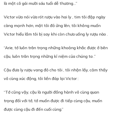
là một cô gái mười sáu tuổi dễ thương…”
Victor vừa nói vừa rót rượu vào hai ly , tim tôi đập ngày
càng mạnh hơn, mặt tôi đỏ ửng lên, tôi không muốn
Victor hiểu lầm tôi bị say khi còn chưa uống ly rượu nào .
“Arie, tớ luôn trân trọng những khoảng khắc được ở bên
cậu, luôn trân trọng những kỉ niệm của chúng ta .”
Cậu đưa ly rượu vang đỏ cho tôi , tôi nhận lấy, cảm thấy
vô cùng xúc động, tôi liền đáp lại Victor :
“Tớ cũng vậy, cậu là người đồng hành vô cùng quan
trọng đối với tớ, tớ muốn được đi tiếp cùng cậu, muốn
được cùng cậu đi đến cuối cùng.”