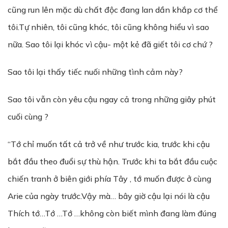
cũng run lên mặc dù chất độc đang lan dần khắp cơ thể
tôi.Tự nhiên, tôi cũng khóc, tôi cũng không hiểu vì sao
nữa. Sao tôi lại khóc vì cậu- một kẻ đã giết tôi cơ chứ ?
Sao tôi lại thấy tiếc nuối những tình cảm này?
Sao tôi vẫn còn yêu cậu ngay cả trong những giây phút
cuối cùng ?
“Tớ chỉ muốn tất cả trở về như trước kia, trước khi cậu
bắt đầu theo đuổi sự thù hận. Trước khi ta bắt đầu cuộc
chiến tranh ở biên giới phía Tây , tớ muốn được ở cùng
Arie của ngày trước.Vậy mà… bây giờ cậu lại nói là cậu
Thích tớ…Tớ …Tớ …không còn biết mình đang làm đúng