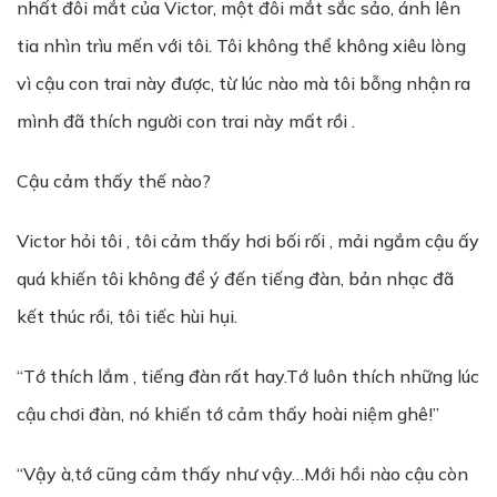
nhất đôi mắt của Victor, một đôi mắt sắc sảo, ánh lên
tia nhìn trìu mến với tôi. Tôi không thể không xiêu lòng
vì cậu con trai này được, từ lúc nào mà tôi bỗng nhận ra
mình đã thích người con trai này mất rồi .
Cậu cảm thấy thế nào?
Victor hỏi tôi , tôi cảm thấy hơi bối rối , mải ngắm cậu ấy
quá khiến tôi không để ý đến tiếng đàn, bản nhạc đã
kết thúc rồi, tôi tiếc hùi hụi.
“Tớ thích lắm , tiếng đàn rất hay.Tớ luôn thích những lúc
cậu chơi đàn, nó khiến tớ cảm thấy hoài niệm ghê!”
“Vậy à,tớ cũng cảm thấy như vậy…Mới hồi nào cậu còn