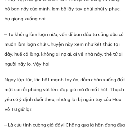
hổ ban nãy của mình, làm bộ lấy tay phủi phủi y phục,
hạ giọng xuống nói:
– Ta không làm loạn nữa, vốn dĩ ban đầu ta cũng đâu có
muốn làm loạn chứ! Chuyện này xem như kết thúc tại
đây, huề cả làng, không ai nợ ai, ai về nhà nấy, thê tử ai
người nấy lo. Vậy ha!
Ngay lập tức, lão hất mạnh tay áo, dẫm chân xuống đất
một cái rồi phóng vút lên, đạp gió mà đi mất hút. Thạch
yêu có ý định đuổi theo, nhưng lại bị ngón tay của Hoa
Vô Tư giữ lại:
– Là cửu tinh cường giả đấy! Chẳng qua là hắn đang đùa