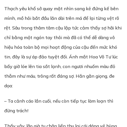
Thạch yêu khổ sở quay mặt nhìn sang kẻ đứng kế bên
mình, mồ hôi bắt đầu lăn dài trên má để lại từng vệt rõ
rệt. Sâu trong thâm tâm cậu lập tức cảm thấy sợ hãi khi
chỉ bằng một ngón tay thôi mà đã có thể dễ dàng vô
hiệu hóa toàn bộ mọi hoạt động của cậu đến mức khó
tin, đây là sự áp đảo tuyệt đối. Ánh mắt Hoa Vô Tư lúc
bấy giờ lóe lên tia sắt lạnh, con ngươi nhuốm màu đỏ
thẫm như máu, trông rất đáng sợ. Hắn gằn giọng, đe
dọa:
– Ta cảnh cáo lần cuối, nếu còn tiếp tục làm loạn thì
đừng trách!
Thấy vậy, lão già tu chân liền thu lại cái dáng vẻ hùng