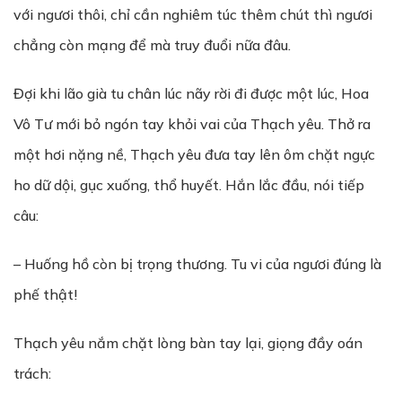
với ngươi thôi, chỉ cần nghiêm túc thêm chút thì ngươi
chẳng còn mạng để mà truy đuổi nữa đâu.
Đợi khi lão già tu chân lúc nãy rời đi được một lúc, Hoa
Vô Tư mới bỏ ngón tay khỏi vai của Thạch yêu. Thở ra
một hơi nặng nề, Thạch yêu đưa tay lên ôm chặt ngực
ho dữ dội, gục xuống, thổ huyết. Hắn lắc đầu, nói tiếp
câu:
– Huống hồ còn bị trọng thương. Tu vi của ngươi đúng là
phế thật!
Thạch yêu nắm chặt lòng bàn tay lại, giọng đầy oán
trách: