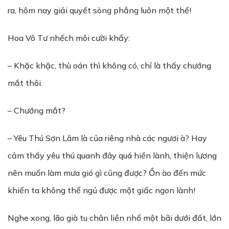
ra, hôm nay giải quyết sòng phẳng luôn một thể!
Hoa Vô Tư nhếch môi cười khẩy:
– Khặc khặc, thù oán thì không có, chỉ là thấy chướng
mắt thôi.
– Chướng mắt?
– Yêu Thú Sơn Lâm là của riêng nhà các ngươi à? Hay
cảm thấy yêu thú quanh đây quá hiền lành, thiện lương
nên muốn làm mưa gió gì cũng được? Ồn ào đến mức
khiến ta không thể ngủ được một giấc ngon lành!
Nghe xong, lão già tu chân liền nhổ một bãi dưới đất, lớn