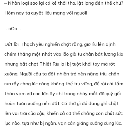
– Nhân loại sao lại có kẻ thối tha, lật lọng đến thế chứ?
Hôm nay ta quyết liều mạng với ngươi!
~ oOo ~
Dứt lời, Thạch yêu nghiến chặt răng, giơ rìu lên định
chém thẳng một nhát vào lão già tu chân bất lương kia
nhưng bất chợt Thiết Rìu lại bị tuột khỏi tay mà rớt
xuống. Người cậu ta đột nhiên trở nên nặng trĩu, chân
run rẩy càng lúc càng không thể trụ vững, để rồi cái tấm
thân vạm vỡ cao lớn ấy chỉ trong nháy mắt đã quỳ gối
hoàn toàn xuống nền đất. Có thứ gì đó đang ghì chặt
lên vai trái của cậu, khiến cả cơ thể chẳng còn chút sức
lực nào, tựa như bị ngàn, vạn cân giáng xuống cùng lúc.