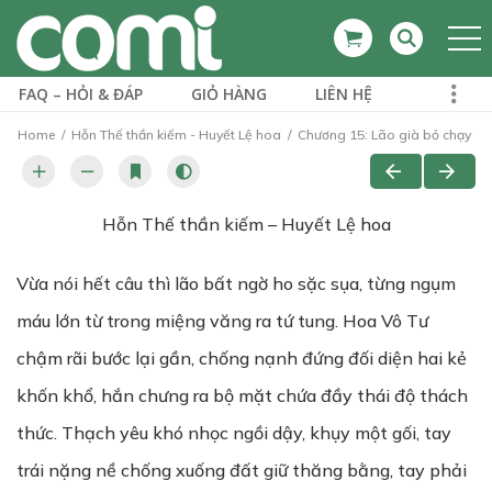
FAQ – HỎI & ĐÁP
GIỎ HÀNG
LIÊN HỆ
Home
Hỗn Thế thần kiếm - Huyết Lệ hoa
Chương 15: Lão già bỏ chạy
Hỗn Thế thần kiếm – Huyết Lệ hoa
Vừa nói hết câu thì lão bất ngờ ho sặc sụa, từng ngụm
máu lớn từ trong miệng văng ra tứ tung. Hoa Vô Tư
chậm rãi bước lại gần, chống nạnh đứng đối diện hai kẻ
khốn khổ, hắn chưng ra bộ mặt chứa đầy thái độ thách
thức. Thạch yêu khó nhọc ngồi dậy, khụy một gối, tay
trái nặng nề chống xuống đất giữ thăng bằng, tay phải