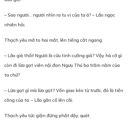
– Sao ngươi… ngươi nhìn ra tu vi của ta á? – Lão ngạc
nhiên hỏi.
Thạch yêu mở to hai mắt, lên tiếng cắt ngang:
– Lão già thối! Ngươi là cửu tinh cường giả? Vậy hà cớ gì
còn đi lừa gạt viên nội đan Ngưu Thú ba trăm năm của
ta chứ?
– Lừa gạt gì mà lừa gạt? Vốn giao kèo từ trước, đó là tiền
công của ta. – Lão gân cổ lên cãi.
Thạch yêu tức giận đứng phắt dậy, quát: