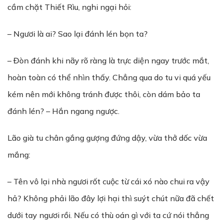
cầm chặt Thiết Rìu, nghi ngại hỏi:
– Ngươi là ai? Sao lại đánh lén bọn ta?
– Đòn đánh khi nãy rõ ràng là trực diện ngay trước mắt,
hoàn toàn có thể nhìn thấy. Chẳng qua do tu vi quá yếu
kém nên mới không tránh được thôi, còn dám bảo ta
đánh lén? – Hắn ngang ngược.
Lão già tu chân gắng gượng đứng dậy, vừa thở dốc vừa
mắng:
– Tên vô lại nhà ngươi rốt cuộc từ cái xó nào chui ra vậy
hả? Không phải lão đây lợi hại thì suýt chút nữa đã chết
dưới tay ngươi rồi. Nếu có thù oán gì với ta cứ nói thẳng