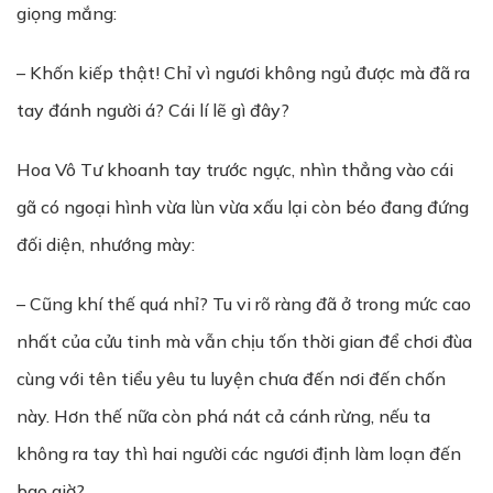
giọng mắng:
– Khốn kiếp thật! Chỉ vì ngươi không ngủ được mà đã ra
tay đánh người á? Cái lí lẽ gì đây?
Hoa Vô Tư khoanh tay trước ngực, nhìn thẳng vào cái
gã có ngoại hình vừa lùn vừa xấu lại còn béo đang đứng
đối diện, nhướng mày:
– Cũng khí thế quá nhỉ? Tu vi rõ ràng đã ở trong mức cao
nhất của cửu tinh mà vẫn chịu tốn thời gian để chơi đùa
cùng với tên tiểu yêu tu luyện chưa đến nơi đến chốn
này. Hơn thế nữa còn phá nát cả cánh rừng, nếu ta
không ra tay thì hai người các ngươi định làm loạn đến
bao giờ?