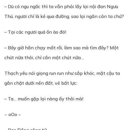
– Dù có ngu ngốc thì ta vẫn phải lấy lại nội đan Ngưu
Thú, ngươi chỉ là kẻ qua đường, sao lại ngăn cản ta chứ?
– Tại các ngươi quá ồn ào đó!
– Bây giờ hắn chạy mất rồi, làm sao mà tìm đây? Một
chút nữa thôi, chỉ cần một chút nữa…
Thạch yêu nói giọng run run như sắp khóc, mặt cậu ta
gắn chặt dưới nền đất, vẻ bất lực:
– Ta… muốn gặp lại nàng ấy thôi mà!
~ oOo ~