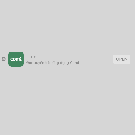
Thẻ:
huyễn huyễn
,
truyện Việt Nam
Comi
OPEN
Đọc truyện trên ứng dụng Comi
Trang chủ
Về chúng tôi
Điều khoản sử dụng
Hỏi & Đáp
Liên hệ
COMI © 2024 Comicola - Nền tảng truyện tranh bản quyền duy nhất tại
Việt Nam.
Cơ quan chủ quản: Công ty Cổ phần Comicola
Giấy xác nhận Đăng ký hoạt động phát hành Xuất bản phẩm điện tử số
2700/XN-CXBIPH do Cục Xuất bản, In và Phát hành cấp ngày 01/06/2022
Giấy Đăng kí kinh doanh số 0313105297 do Sở Kế hoạch và Đầu tư thành
phố Hồ Chí Minh cấp ngày 21/1/2015