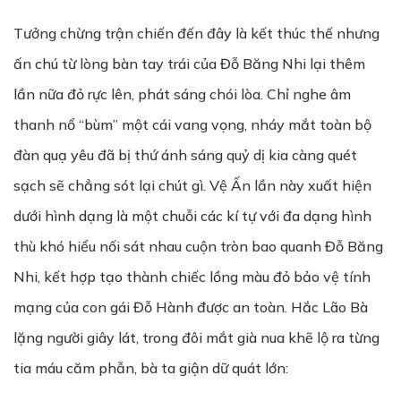
Tưởng chừng trận chiến đến đây là kết thúc thế nhưng
ấn chú từ lòng bàn tay trái của Đỗ Băng Nhi lại thêm
lần nữa đỏ rực lên, phát sáng chói lòa. Chỉ nghe âm
thanh nổ “bùm” một cái vang vọng, nháy mắt toàn bộ
đàn quạ yêu đã bị thứ ánh sáng quỷ dị kia càng quét
sạch sẽ chẳng sót lại chút gì. Vệ Ấn lần này xuất hiện
dưới hình dạng là một chuỗi các kí tự với đa dạng hình
thù khó hiểu nối sát nhau cuộn tròn bao quanh Đỗ Băng
Nhi, kết hợp tạo thành chiếc lồng màu đỏ bảo vệ tính
mạng của con gái Đỗ Hành được an toàn. Hắc Lão Bà
lặng người giây lát, trong đôi mắt già nua khẽ lộ ra từng
tia máu căm phẫn, bà ta giận dữ quát lớn: