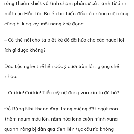
rồng thuần khiết vô tình chạm phải sự sắt lạnh từ ánh
mắt của Hắc Lão Bà. Ý chí chiến đấu của nàng cuối cùng
cũng bị lung lay, môi nàng khẽ động:
– Có thể nói cho ta biết kẻ đó đã hứa cho các ngươi lợi
ích gì được không?
Đào Lộc nghe thế liền đắc ý cười tràn lớn, giọng chế
nhạo:
– Coi kìa! Coi kìa! Tiểu mỹ nữ đang van xin ta đó hả?
Đỗ Băng Nhi không đáp, trong miệng đột ngột nôn
thêm ngụm máu lớn, năm hỏa long cuộn mình xung
quanh nàng bị đàn quạ đen liên tục cấu rỉa không