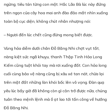
ngừng, tiêu tán từng con một. Hắc Lão Bà lúc này đứng
trên ngọn của cây hoa mai anh đào đảo mắt nhìn xuống
toàn bộ cục diện, không chút nhân nhượng nói:
– Ngươi đến lúc chết cũng đừng mong biết được.
Vùng hỏa diễm dưới chân Đỗ Băng Nhi chợt vụt tắt,
nàng kiệt sức ngã khuỵu, thanh Thập Tinh Hỏa Long
Kiếm cũng tuột khỏi tay mà rơi xuống đất. Con hỏa long
cuối cùng bảo vệ nàng cũng bị xâu xé tan nát, chừa lại
trên mặt đất những làn khói bốc lên vô vọng. Đàn quạ
yêu lúc bấy giờ đã không còn gì cản trở được nữa, chúng
tuân theo mệnh lệnh mà ồ ạt lao tới tấn công về hướng
Đỗ Băng Nhi.