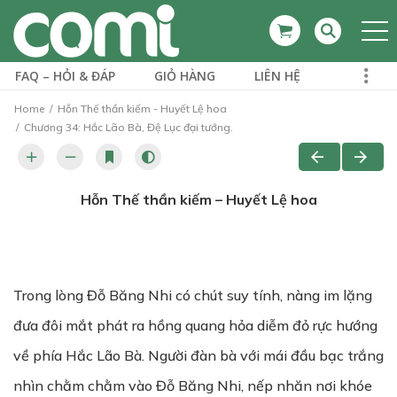
FAQ – HỎI & ĐÁP
GIỎ HÀNG
LIÊN HỆ
Home
Hỗn Thế thần kiếm - Huyết Lệ hoa
Chương 34: Hắc Lão Bà, Đệ Lục đại tướng.
Hỗn Thế thần kiếm – Huyết Lệ hoa
Trong lòng Đỗ Băng Nhi có chút suy tính, nàng im lặng
đưa đôi mắt phát ra hồng quang hỏa diễm đỏ rực hướng
về phía Hắc Lão Bà. Người đàn bà với mái đầu bạc trắng
nhìn chằm chằm vào Đỗ Băng Nhi, nếp nhăn nơi khóe