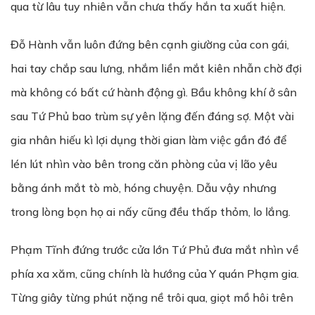
qua từ lâu tuy nhiên vẫn chưa thấy hắn ta xuất hiện.
Đỗ Hành vẫn luôn đứng bên cạnh giường của con gái,
hai tay chắp sau lưng, nhắm liền mắt kiên nhẫn chờ đợi
mà không có bất cứ hành động gì. Bầu không khí ở sân
sau Tứ Phủ bao trùm sự yên lặng đến đáng sợ. Một vài
gia nhân hiếu kì lợi dụng thời gian làm việc gần đó để
lén lút nhìn vào bên trong căn phòng của vị lão yêu
bằng ánh mắt tò mò, hóng chuyện. Dẫu vậy nhưng
trong lòng bọn họ ai nấy cũng đều thấp thỏm, lo lắng.
Phạm Tĩnh đứng trước cửa lớn Tứ Phủ đưa mắt nhìn về
phía xa xăm, cũng chính là hướng của Y quán Phạm gia.
Từng giây từng phút nặng nề trôi qua, giọt mồ hôi trên