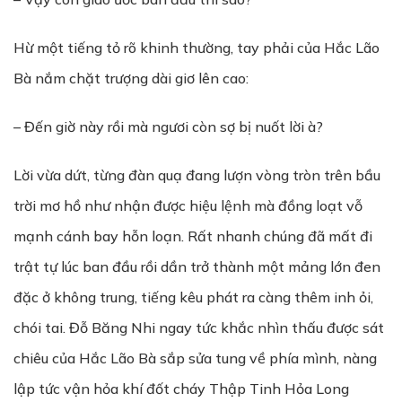
Hừ một tiếng tỏ rõ khinh thường, tay phải của Hắc Lão
Bà nắm chặt trượng dài giơ lên cao:
– Đến giờ này rồi mà ngươi còn sợ bị nuốt lời à?
Lời vừa dứt, từng đàn quạ đang lượn vòng tròn trên bầu
trời mơ hồ như nhận được hiệu lệnh mà đồng loạt vỗ
mạnh cánh bay hỗn loạn. Rất nhanh chúng đã mất đi
trật tự lúc ban đầu rồi dần trở thành một mảng lớn đen
đặc ở không trung, tiếng kêu phát ra càng thêm inh ỏi,
chói tai. Đỗ Băng Nhi ngay tức khắc nhìn thấu được sát
chiêu của Hắc Lão Bà sắp sửa tung về phía mình, nàng
lập tức vận hỏa khí đốt cháy Thập Tinh Hỏa Long