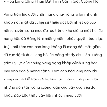
– Hỏa Long Công Pháp Bát Tinh Cảnh Giới, Cuồng Nộ!!!
Vòng tròn lửa dưới chân nàng cháy rộng ra lan nhanh
khắp nơi, mặt đất chịu sự thiêu đốt bởi nhiệt độ cao
nên chuyển sang màu đỏ rực trông khá giống một hồ lửa
nóng hổi. Đỗ Băng Nhi miệng niệm pháp quyết, toàn lực
triệu hồi tám con hỏa long khổng lồ mang đôi mắt giận
dữ cực độ từ dưới lòng hồ lửa nóng rát ấy chui lên. Tiếng
gầm uy lực của chúng vang vọng khắp cánh rừng hoa
mai anh đào ở mộng cảnh. Tám con hỏa long bao lấy
xung quanh Đỗ Băng Nhi, liên tục cuộn mình phản lại
những đòn tấn công cuồng loạn của bầy quạ yêu đói
khát. Đào Lộc thấy vậy liền nhếch mép cười: