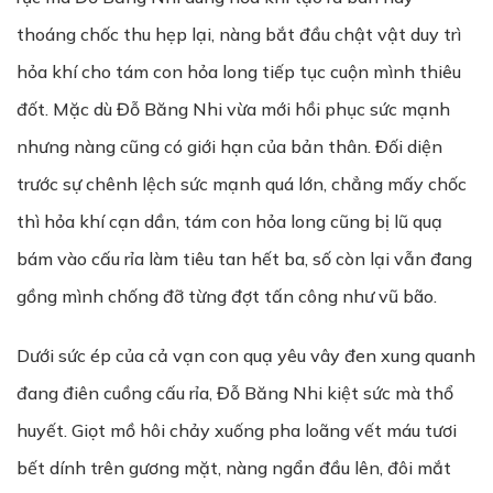
thoáng chốc thu hẹp lại, nàng bắt đầu chật vật duy trì
hỏa khí cho tám con hỏa long tiếp tục cuộn mình thiêu
đốt. Mặc dù Đỗ Băng Nhi vừa mới hồi phục sức mạnh
nhưng nàng cũng có giới hạn của bản thân. Đối diện
trước sự chênh lệch sức mạnh quá lớn, chẳng mấy chốc
thì hỏa khí cạn dần, tám con hỏa long cũng bị lũ quạ
bám vào cấu rỉa làm tiêu tan hết ba, số còn lại vẫn đang
gồng mình chống đỡ từng đợt tấn công như vũ bão.
Dưới sức ép của cả vạn con quạ yêu vây đen xung quanh
đang điên cuồng cấu rỉa, Đỗ Băng Nhi kiệt sức mà thổ
huyết. Giọt mồ hôi chảy xuống pha loãng vết máu tươi
bết dính trên gương mặt, nàng ngẩn đầu lên, đôi mắt