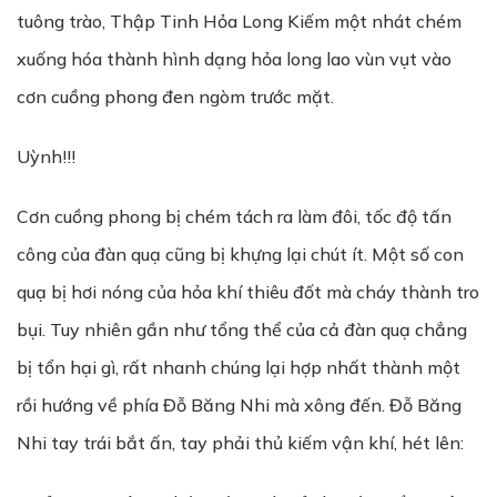
tuông trào, Thập Tinh Hỏa Long Kiếm một nhát chém
xuống hóa thành hình dạng hỏa long lao vùn vụt vào
cơn cuồng phong đen ngòm trước mặt.
Uỳnh!!!
Cơn cuồng phong bị chém tách ra làm đôi, tốc độ tấn
công của đàn quạ cũng bị khựng lại chút ít. Một số con
quạ bị hơi nóng của hỏa khí thiêu đốt mà cháy thành tro
bụi. Tuy nhiên gần như tổng thể của cả đàn quạ chẳng
bị tổn hại gì, rất nhanh chúng lại hợp nhất thành một
rồi hướng về phía Đỗ Băng Nhi mà xông đến. Đỗ Băng
Nhi tay trái bắt ấn, tay phải thủ kiếm vận khí, hét lên: