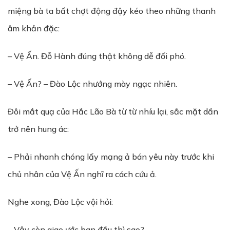
miệng bà ta bất chợt động đậy kéo theo những thanh
âm khản đặc:
– Vệ Ấn. Đỗ Hành đúng thật không dễ đối phó.
– Vệ Ấn? – Đào Lộc nhướng mày ngạc nhiên.
Đôi mắt quạ của Hắc Lão Bà từ từ nhíu lại, sắc mặt dần
trở nên hung ác:
– Phải nhanh chóng lấy mạng ả bán yêu này trước khi
chủ nhân của Vệ Ấn nghĩ ra cách cứu ả.
Nghe xong, Đào Lộc vội hỏi:
– Vậy còn giao ước ban đầu thì sao?