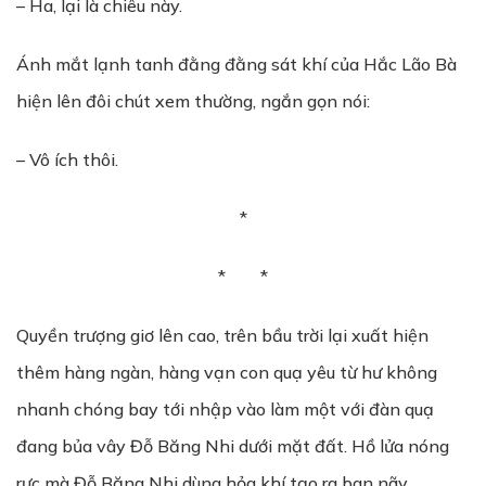
– Ha, lại là chiêu này.
Ánh mắt lạnh tanh đằng đằng sát khí của Hắc Lão Bà
hiện lên đôi chút xem thường, ngắn gọn nói:
– Vô ích thôi.
*
* *
Quyền trượng giơ lên cao, trên bầu trời lại xuất hiện
thêm hàng ngàn, hàng vạn con quạ yêu từ hư không
nhanh chóng bay tới nhập vào làm một với đàn quạ
đang bủa vây Đỗ Băng Nhi dưới mặt đất. Hồ lửa nóng
rực mà Đỗ Băng Nhi dùng hỏa khí tạo ra ban nãy