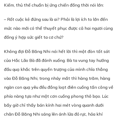
Kiếm, thủ thế chuẩn bị ứng chiến đồng thời nói lớn:
– Rốt cuộc kẻ đứng sau là ai? Phải là lợi ích to lớn đến
mức nào mới có thể thuyết phục được cả hai ngươi cùng
đồng ý hợp sức giết ta cơ chứ?
Không đợi Đỗ Băng Nhi nói hết lời thì một đòn tất sát
của Hắc Lão Bà đã đánh xuống. Bà ta vung tay hướng
đầu quạ khắc trên quyền trượng của mình chĩa thẳng
vào Đỗ Băng Nhi, trong nháy mắt thì hàng trăm, hàng
ngàn con quạ yêu đều đồng loạt điên cuồng tấn công về
phía nàng tựa như một cơn cuồng phong thô bạo. Lúc
bấy giờ chỉ thấy bán kính hai mét vòng quanh dưới
chân Đỗ Băng Nhi sáng lên ánh lửa đỏ rực, hỏa khí