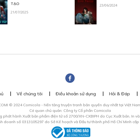
TẠO
23/06/2024
21/07/2025
hủ
Về chúng tôi
Điều khoản sử dụng
Hỏi & Đáp
COMI © 2024 Comicola - Nền tảng truyện tranh bản quyền duy nhất tại Việt Nam
Cơ quan chủ quản: Công ty Cổ phần Comicola
g phát hành Xuất bản phẩm điện tử số 2700/XN-CXBIPH do Cục Xuất bản, In v
inh doanh số 0313105297 do Sở Kế hoạch và Đầu tư thành phố Hồ Chí Minh cấp