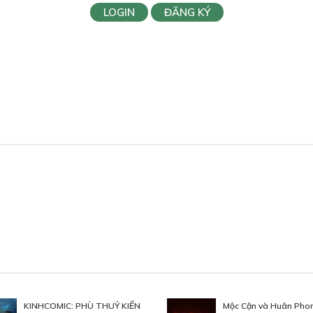
LOGIN
ĐĂNG KÝ
KINHCOMIC: PHÙ THUỶ KIẾN
Mộc Cận và Huân Pho