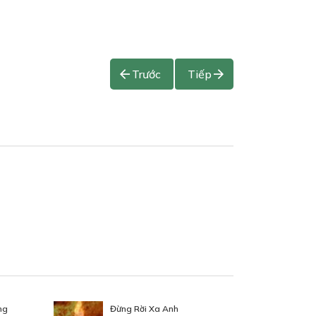
Trước
Tiếp
ng
Đừng Rời Xa Anh