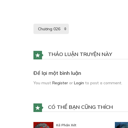
THẢO LUẬN TRUYỆN NÀY
Để lại một bình luận
You must
Register
or
Login
to post a comment.
CÓ THỂ BẠN CŨNG THÍCH
Kẻ Phán Xét