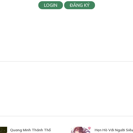
LOGIN
ĐĂNG KÝ
Quang Minh Thánh Thổ
Hẹn Hò Với Người Siê