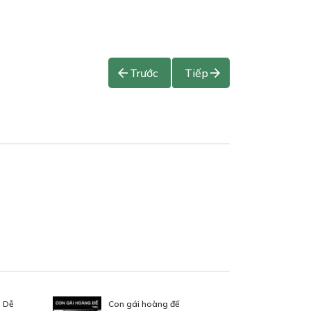
Trước
Tiếp
u Dễ
Con gái hoàng đế