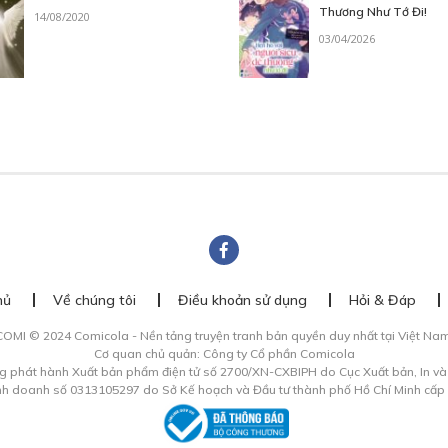
Thương Như Tớ Đi!
14/08/2020
03/04/2026
hủ
Về chúng tôi
Điều khoản sử dụng
Hỏi & Đáp
COMI © 2024 Comicola - Nền tảng truyện tranh bản quyền duy nhất tại Việt Nam
Cơ quan chủ quản: Công ty Cổ phần Comicola
g phát hành Xuất bản phẩm điện tử số 2700/XN-CXBIPH do Cục Xuất bản, In v
inh doanh số 0313105297 do Sở Kế hoạch và Đầu tư thành phố Hồ Chí Minh cấp