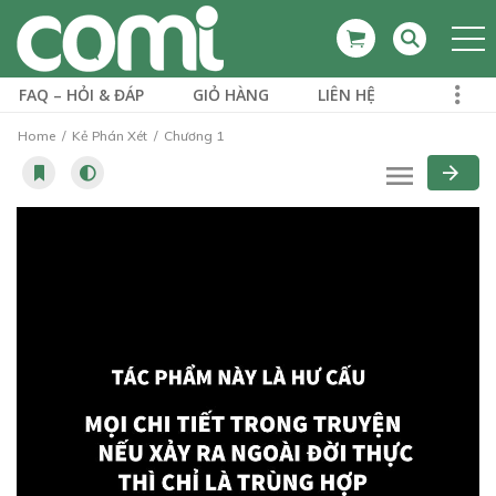
FAQ – HỎI & ĐÁP
GIỎ HÀNG
LIÊN HỆ
Home
Kẻ Phán Xét
Chương 1