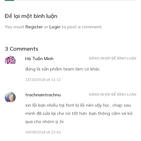
Để lại một bình luận
You must
Register
or
Login
to post a comment.
3 Comments
Hà Tuấn Minh
ĐĂNG NHẬP ĐỂ BÌNH LUẬN
đúng là sản phẩm team làm có khác
13/10/2018 at 11:11
trachnamtrachnu
ĐĂNG NHẬP ĐỂ BÌNH LUẬN
xin lỗi bạn nhiều tại font bị lỗi nên vậy hix , chap sau
mình đã sửa lại cho nó tốt hơn .bạn thông cảm và bỏ
qua cho nhóm ạ ,hi
30/09/2018 at 23:41