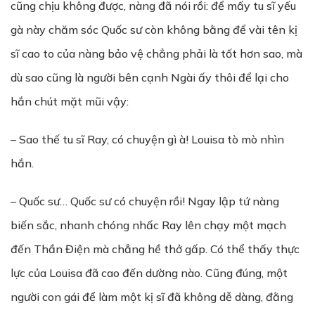
cũng chịu không được, nàng đã nói rồi: để mấy tu sĩ yếu
gà này chăm sóc Quốc sư còn không bằng để vài tên kị
sĩ cao to của nàng bảo vệ chẳng phải là tốt hơn sao, mà
dù sao cũng là người bên cạnh Ngài ấy thôi để lại cho
hắn chút mặt mũi vậy:
– Sao thế tu sĩ Ray, có chuyện gì à! Louisa tò mò nhìn
hắn.
– Quốc sư… Quốc sư có chuyện rồi! Ngay lập tứ nàng
biến sắc, nhanh chóng nhấc Ray lên chạy một mạch
đến Thần Điện mà chẳng hề thở gấp. Có thể thấy thực
lực của Louisa đã cao đến dường nào. Cũng đúng, một
người con gái để làm một kị sĩ đã không dễ dàng, đằng