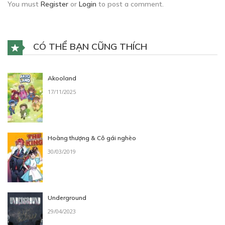
You must
Register
or
Login
to post a comment.
CÓ THỂ BẠN CŨNG THÍCH
Akooland
17/11/2025
Hoàng thượng & Cô gái nghèo
30/03/2019
Underground
29/04/2023