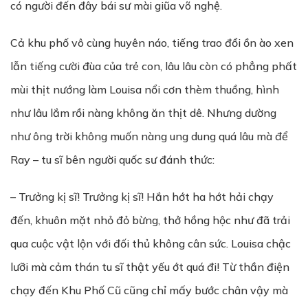
có người đến đây bái sư mài giũa võ nghệ.
Cả khu phố vô cùng huyên náo, tiếng trao đổi ồn ào xen
lẫn tiếng cười đùa của trẻ con, lâu lâu còn có phẳng phất
mùi thịt nướng làm Louisa nổi cơn thèm thuồng, hình
như lâu lắm rồi nàng không ăn thịt dê. Nhưng dường
như ông trời không muốn nàng ung dung quá lâu mà để
Ray – tu sĩ bên người quốc sư đánh thức:
– Trưởng kị sĩ! Trưởng kị sĩ! Hắn hớt ha hớt hải chạy
đến, khuôn mặt nhỏ đỏ bừng, thở hồng hộc như đã trải
qua cuộc vật lộn với đối thủ không cân sức. Louisa chậc
lưỡi mà cảm thán tu sĩ thật yếu ớt quá đi! Từ thần điện
chạy đến Khu Phố Cũ cũng chỉ mấy bước chân vậy mà