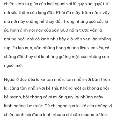
chiến sinh tử giữa của loài người với lũ quỷ xảo quyệt từ
nơi sâu thẳm của lòng đất. Phải đã mấy trăm năm, vậy
mà nơi này chẳng hề thay đổi. Trong những quả cầu kí
ức, hình ảnh nơi này của gần 800 năm trước vẫn là
những ngôi nhà cổ kính như bây giờ, vẫn xen lẫn những
túp lều lụp xụp, vẫn những bóng dương liễu xum xêu, có
chăng đổi thay chỉ là những gương mặt của những con
người mới.
Người ở đây đều là kẻ tàn nhẫn, tàn nhẫn với bản thân
lại càng tàn nhẫn với kẻ thù. Không một ai không phải
kẻ mạnh, bởi chẳng có ai muốn quay lại những ngày
kinh hoàng lúc trước. Dù chỉ nghe qua lời kể của những vị
chiến binh già đáng kính nhưng chỉ cần mường tượng,