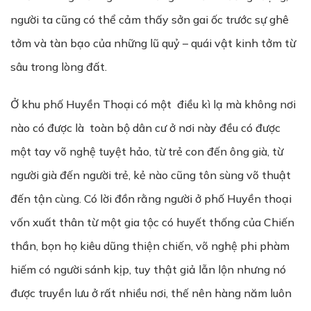
người ta cũng có thể cảm thấy sởn gai ốc trước sự ghê
tởm và tàn bạo của những lũ quỷ – quái vật kinh tởm từ
sâu trong lòng đất.
Ở khu phố Huyền Thoại có một điều kì lạ mà không nơi
nào có được là toàn bộ dân cư ở nơi này đều có được
một tay võ nghệ tuyệt hảo, từ trẻ con đến ông già, từ
người già đến người trẻ, kẻ nào cũng tôn sùng võ thuật
đến tận cùng. Có lời đồn rằng người ở phố Huyền thoại
vốn xuất thân từ một gia tộc có huyết thống của Chiến
thần, bọn họ kiêu dũng thiện chiến, võ nghệ phi phàm
hiếm có người sánh kịp, tuy thật giả lẫn lộn nhưng nó
được truyền lưu ở rất nhiều nơi, thế nên hàng năm luôn