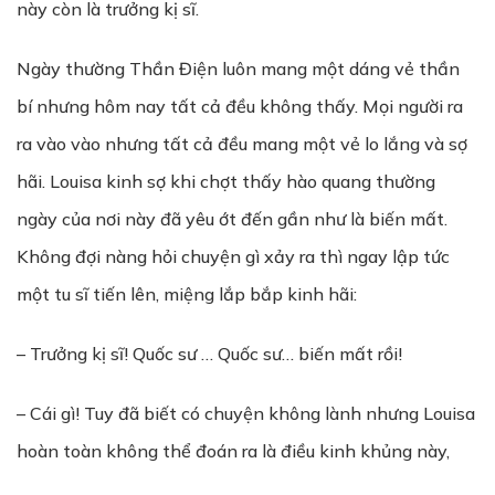
này còn là trưởng kị sĩ.
Ngày thường Thần Điện luôn mang một dáng vẻ thần
bí nhưng hôm nay tất cả đều không thấy. Mọi người ra
ra vào vào nhưng tất cả đều mang một vẻ lo lắng và sợ
hãi. Louisa kinh sợ khi chợt thấy hào quang thường
ngày của nơi này đã yêu ớt đến gần như là biến mất.
Không đợi nàng hỏi chuyện gì xảy ra thì ngay lập tức
một tu sĩ tiến lên, miệng lắp bắp kinh hãi:
– Trưởng kị sĩ! Quốc sư … Quốc sư… biến mất rồi!
– Cái gì! Tuy đã biết có chuyện không lành nhưng Louisa
hoàn toàn không thể đoán ra là điều kinh khủng này,