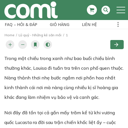
FAQ – HỎI & ĐÁP
GIỎ HÀNG
LIÊN HỆ
Home
Lũ quỷ - Những kẻ săn mồi
1
Trong một chiều trong xanh như bao buổi chiều bình
thường khác, Louisa đi tuần tra trên con phố quen thuộc.
Nàng thảnh thơi nhẹ bước ngắm nơi phồn hoa nhất
kinh thành cái nơi mà nàng cùng nhiều kị sĩ hoàng gia
khác đang làm nhiệm vụ bảo vệ và canh gác.
Nơi đây đã tồn tại cả gần mấy trăm kể từ khi vương
quốc Lucasta ra đời sau trận chiến khốc liệt ấy – cuộc