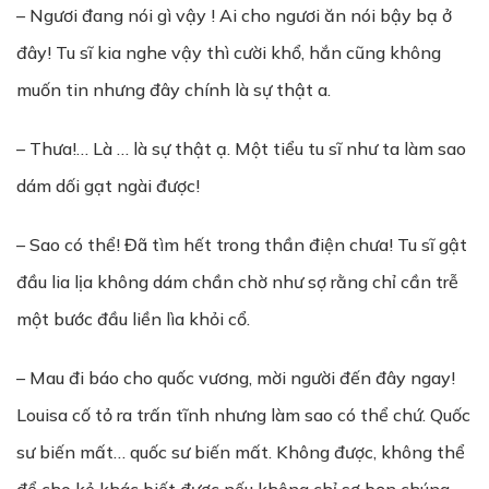
– Ngươi đang nói gì vậy ! Ai cho ngươi ăn nói bậy bạ ở
đây! Tu sĩ kia nghe vậy thì cười khổ, hắn cũng không
muốn tin nhưng đây chính là sự thật a.
– Thưa!… Là … là sự thật ạ. Một tiểu tu sĩ như ta làm sao
dám dối gạt ngài được!
– Sao có thể! Đã tìm hết trong thần điện chưa! Tu sĩ gật
đầu lia lịa không dám chần chờ như sợ rằng chỉ cần trễ
một bước đầu liền lìa khỏi cổ.
– Mau đi báo cho quốc vương, mời người đến đây ngay!
Louisa cố tỏ ra trấn tĩnh nhưng làm sao có thể chứ. Quốc
sư biến mất… quốc sư biến mất. Không được, không thể