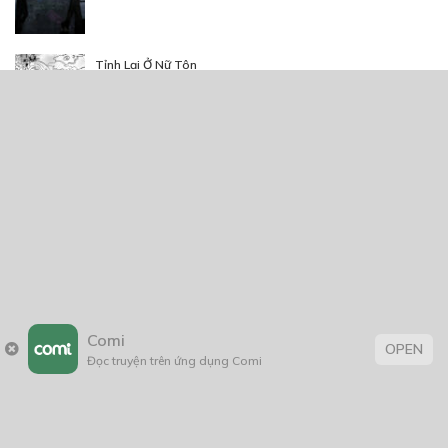
Tỉnh Lại Ở Nữ Tôn
13/01/2019
Comi
OPEN
Trang chủ
Về chúng tôi
Điều khoản sử dụng
Đọc truyện trên ứng dụng Comi
Hỏi & Đáp
Liên hệ
COMI © 2024 Comicola - Nền tảng truyện tranh bản quyền duy nhất tại
Việt Nam.