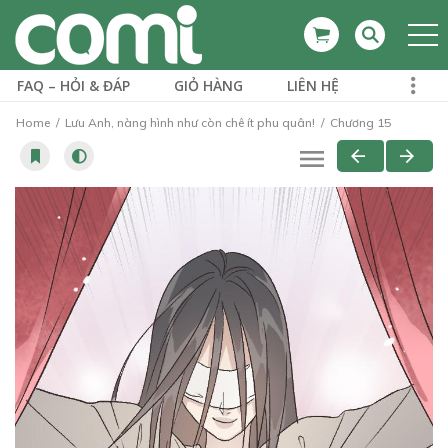
FAQ – HỎI & ĐÁP
GIỎ HÀNG
LIÊN HỆ
Home
Lưu Anh, nàng hình như còn chê ít phu quân!
Chương 15