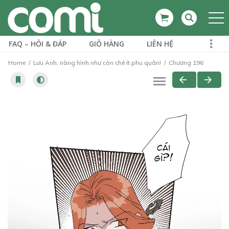
FAQ – HỎI & ĐÁP
GIỎ HÀNG
LIÊN HỆ
Home
Lưu Anh, nàng hình như còn chê ít phu quân!
Chương 196