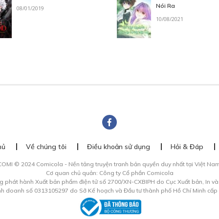
Nói Ra
08/01/2019
10/08/2021
hủ
Về chúng tôi
Điều khoản sử dụng
Hỏi & Đáp
COMI © 2024 Comicola - Nền tảng truyện tranh bản quyền duy nhất tại Việt Nam
Cơ quan chủ quản: Công ty Cổ phần Comicola
g phát hành Xuất bản phẩm điện tử số 2700/XN-CXBIPH do Cục Xuất bản, In v
inh doanh số 0313105297 do Sở Kế hoạch và Đầu tư thành phố Hồ Chí Minh cấp