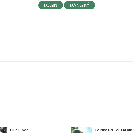
LOGIN
ĐĂNG KÝ
Blue Blood
Có Nhớ Ra Tôi Thì Xi