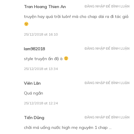
Tran Hoang Thien An
ĐĂNG NHẬP ĐỂ BÌNH LUẬN
truyện hay quá trời luôn! mà cho chap dài ra đi tác giả
25/12/2018 at 16:10
lam982018
ĐĂNG NHẬP ĐỂ BÌNH LUẬN
style truyện ấn độ à
25/12/2018 at 13:34
Viên Lân
ĐĂNG NHẬP ĐỂ BÌNH LUẬN
Quá ngắn
25/12/2018 at 12:24
Tiến Dũng
ĐĂNG NHẬP ĐỂ BÌNH LUẬN
chời má uống nước high mẹ nguyên 1 chap …