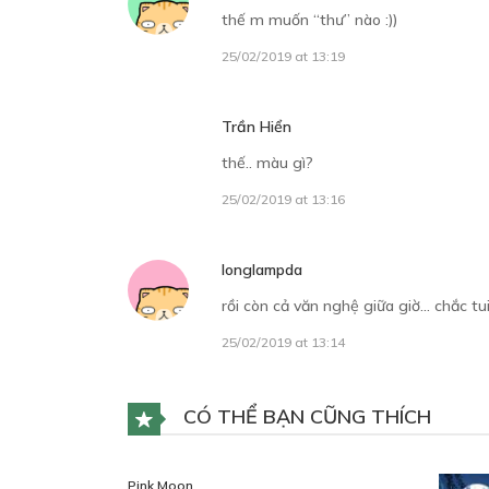
thế m muốn “thư” nào :))
25/02/2019 at 13:19
Trần Hiển
thế.. màu gì?
25/02/2019 at 13:16
longlampda
rồi còn cả văn nghệ giữa giờ… chắc tui 
25/02/2019 at 13:14
CÓ THỂ BẠN CŨNG THÍCH
Pink Moon