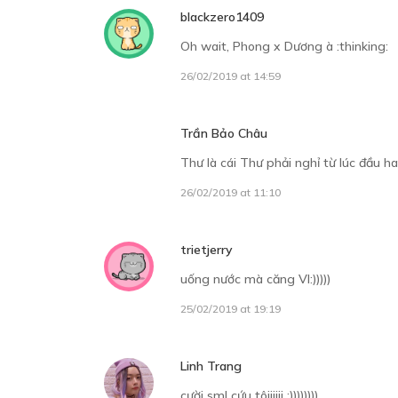
blackzero1409
Oh wait, Phong x Dương à :thinking:
26/02/2019 at 14:59
Trần Bảo Châu
Thư là cái Thư phải nghỉ từ lúc đầu ha
26/02/2019 at 11:10
trietjerry
uống nước mà căng Vl:)))))
25/02/2019 at 19:19
Linh Trang
cười sml cứu tôiiiiii :))))))))