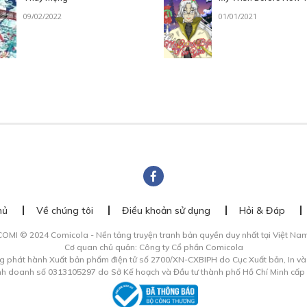
09/02/2022
01/01/2021
hủ
Về chúng tôi
Điều khoản sử dụng
Hỏi & Đáp
COMI © 2024 Comicola - Nền tảng truyện tranh bản quyền duy nhất tại Việt Nam
Cơ quan chủ quản: Công ty Cổ phần Comicola
g phát hành Xuất bản phẩm điện tử số 2700/XN-CXBIPH do Cục Xuất bản, In v
inh doanh số 0313105297 do Sở Kế hoạch và Đầu tư thành phố Hồ Chí Minh cấp