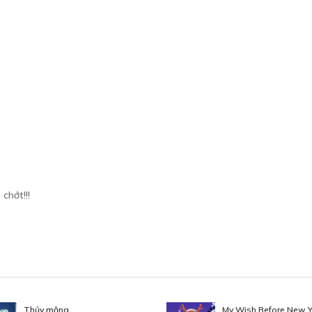
chớt!!!
Thủy mộng
My Wish Before New Y