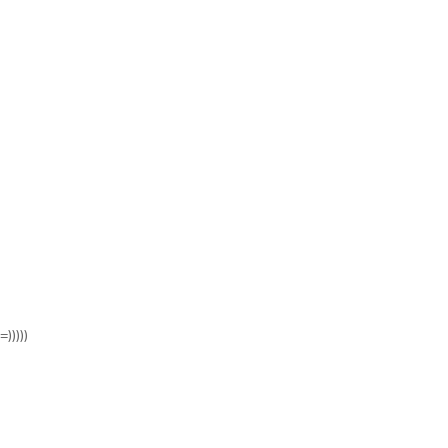
)))))