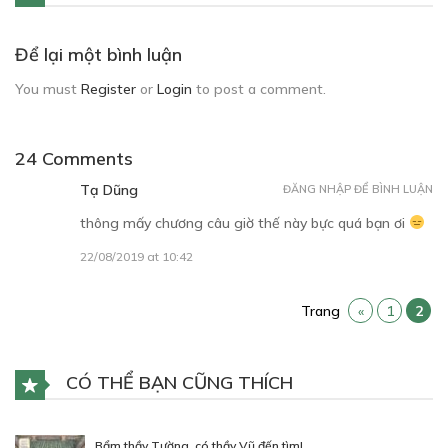
Để lại một bình luận
You must
Register
or
Login
to post a comment.
24 Comments
Tạ Dũng
ĐĂNG NHẬP ĐỂ BÌNH LUẬN
thông mấy chương câu giờ thế này bực quá bạn ơi
22/08/2019 at 10:42
Trang
«
1
2
CÓ THỂ BẠN CŨNG THÍCH
Bẩm thầy Tường, có thầy Vũ đến tìm!