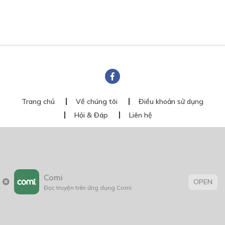
Trang chủ
Về chúng tôi
Điều khoản sử dụng
Hỏi & Đáp
Liên hệ
COMI © 2024 Comicola - Nền tảng truyện tranh bản quyền duy nhất tại
Việt Nam.
Cơ quan chủ quản: Công ty Cổ phần Comicola
Giấy xác nhận Đăng ký hoạt động phát hành Xuất bản phẩm điện tử số
2700/XN-CXBIPH do Cục Xuất bản, In và Phát hành cấp ngày 01/06/2022
Comi
Giấy Đăng kí kinh doanh số 0313105297 do Sở Kế hoạch và Đầu tư thành
OPEN
phố Hồ Chí Minh cấp ngày 21/1/2015
Đọc truyện trên ứng dụng Comi