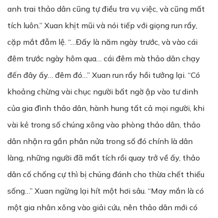
anh trai thảo dân cũng tự điều tra vụ việc, và cũng mất
tích luôn.” Xuan khịt mũi và nói tiếp với giọng run rẩy,
cặp mắt đẫm lệ. “…Đấy là năm ngày trước, và vào cái
đêm trước ngày hôm qua… cái đêm mà thảo dân chạy
đến đây ấy… đêm đó…” Xuan run rẩy hồi tưởng lại. “Có
khoảng chừng vài chục người bất ngờ ập vào tư dinh
của gia đình thảo dân, hành hung tất cả mọi người, khi
vài kẻ trong số chúng xông vào phòng thảo dân, thảo
dân nhận ra gần phân nửa trong số đó chính là dân
làng, những người đã mất tích rồi quay trở về ấy, thảo
dân cố chống cự thì bị chúng đánh cho thừa chết thiếu
sống…” Xuan ngừng lại hít một hơi sâu. “May mắn là có
một gia nhân xông vào giải cứu, nên thảo dân mới có