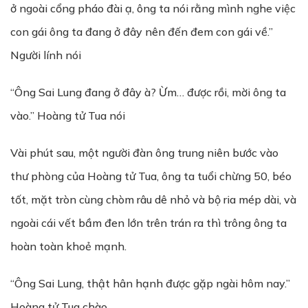
ở ngoài cổng pháo đài ạ, ông ta nói rằng mình nghe việc
con gái ông ta đang ở đây nên đến đem con gái về.”
Người lính nói
“Ông Sai Lung đang ở đây à? Ừm… được rồi, mời ông ta
vào.” Hoàng tử Tua nói
Vài phút sau, một người đàn ông trung niên bước vào
thư phòng của Hoàng tử Tua, ông ta tuổi chừng 50, béo
tốt, mặt tròn cùng chòm râu dê nhỏ và bộ ria mép dài, và
ngoài cái vết bầm đen lớn trên trán ra thì trông ông ta
hoàn toàn khoẻ mạnh.
“Ông Sai Lung, thật hân hạnh được gặp ngài hôm nay.”
Hoàng tử Tua chào.