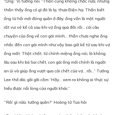
“Ổng.” Vị tướng nói. “Thần cũng không chắc nữa, nhưng
thần thấy ổng có gì đó là lạ, thưa Điện hạ. Thần biết
ổng từ hồi mới đóng quân ở đây, ổng vốn là một người
rất vui vẻ kể cả sau khi vợ ổng qua đời, rồi… cái câu
chuyện của ổng về con gái mình… thần chưa nghe ổng
nhắc đến con gái mình như vậy bao giờ kể từ sau khi vợ
ổng mất. Thật chất, từ chính miệng ổng nói, là không
lâu sau khi bà Sai chết, con gái ổng mới chính là người
an ủi và giúp ổng vượt qua cái chết của vợ… rồi…” Tướng
Lee thở dài, gãi gãi cằm “Hầy… xem ra không ai thực sự
hiểu được nỗi lòng của người khác.”
“’Rồi’ gì nữa, tướng quân?” Hoàng tử Tua hỏi