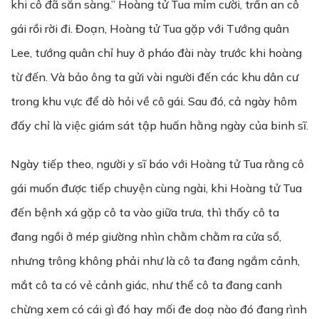
khi cô đã sẵn sàng.” Hoàng tử Tua mỉm cười, trấn an cô
gái rồi rời đi. Đoạn, Hoàng tử Tua gặp với Tướng quân
Lee, tướng quân chỉ huy ở pháo đài này trước khi hoàng
từ đến. Và bảo ông ta gửi vài người đến các khu dân cư
trong khu vực để dò hỏi về cô gái. Sau đó, cả ngày hôm
đấy chỉ là việc giám sát tập huấn hằng ngày của binh sĩ.
Ngày tiếp theo, người y sĩ báo với Hoàng tử Tua rằng cô
gái muốn được tiếp chuyện cùng ngài, khi Hoàng tử Tua
đến bệnh xá gặp cô ta vào giữa trưa, thì thấy cô ta
đang ngồi ở mép giường nhìn chằm chằm ra cửa sổ,
nhưng trông không phải như là cô ta đang ngắm cảnh,
mắt cô ta có vẻ cảnh giác, như thể cô ta đang canh
chừng xem có cái gì đó hay mối đe doạ nào đó đang rình