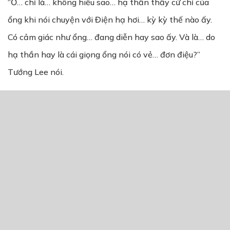
“Ơ… chỉ là… không hiểu sao… hạ thần thấy cử chỉ của
ổng khi nói chuyện với Điện hạ hơi… kỳ kỳ thế nào ấy.
Có cảm giác như ổng… đang diễn hay sao ấy. Và là… do
hạ thần hay là cái giọng ổng nói có vẻ… đơn điệu?”
Tướng Lee nói.
THẢO LUẬN TRUYỆN NÀY
Để lại một bình luận
You must
Register
or
Login
to post a comment.