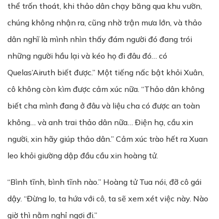
thể trốn thoát, khi thảo dân chạy băng qua khu vườn,
chúng không nhận ra, cũng nhờ trận mưa lớn, và thảo
dân nghĩ là mình nhìn thấy đám người đó đang trói
những người hầu lại và kéo họ đi đâu đó… có
Quelas’Airuth biết được.” Một tiếng nấc bật khỏi Xuân,
cô không còn kìm được cảm xúc nữa. “Thảo dân không
biết cha mình đang ở đâu và liệu cha có được an toàn
không… và anh trai thảo dân nữa… Điện hạ, cầu xin
người, xin hãy giúp thảo dân.” Cảm xúc trào hết ra Xuan
leo khỏi giường dập đầu cầu xin hoàng tử.
“Bình tĩnh, bình tĩnh nào.” Hoàng tử Tua nói, đỡ cô gái
dậy. “Đừng lo, ta hứa với cô, ta sẽ xem xét việc này. Nào
giờ thì nằm nghỉ ngơi đi.”