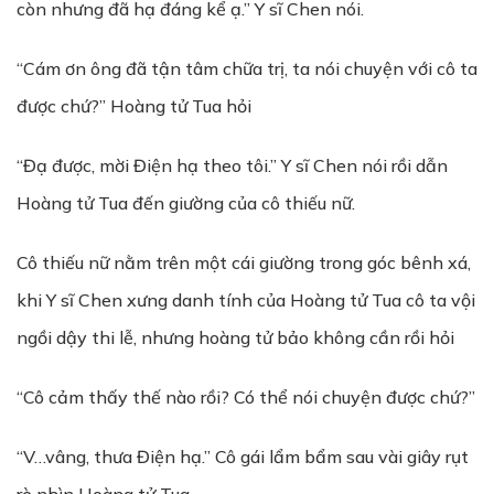
còn nhưng đã hạ đáng kể ạ.” Y sĩ Chen nói.
“Cám ơn ông đã tận tâm chữa trị, ta nói chuyện với cô ta
được chứ?” Hoàng tử Tua hỏi
“Đạ được, mời Điện hạ theo tôi.” Y sĩ Chen nói rồi dẫn
Hoàng tử Tua đến giường của cô thiếu nữ.
Cô thiếu nữ nằm trên một cái giường trong góc bênh xá,
khi Y sĩ Chen xưng danh tính của Hoàng tử Tua cô ta vội
ngồi dậy thi lễ, nhưng hoàng tử bảo không cần rồi hỏi
“Cô cảm thấy thế nào rồi? Có thể nói chuyện được chứ?”
“V…vâng, thưa Điện hạ.” Cô gái lẩm bẩm sau vài giây rụt