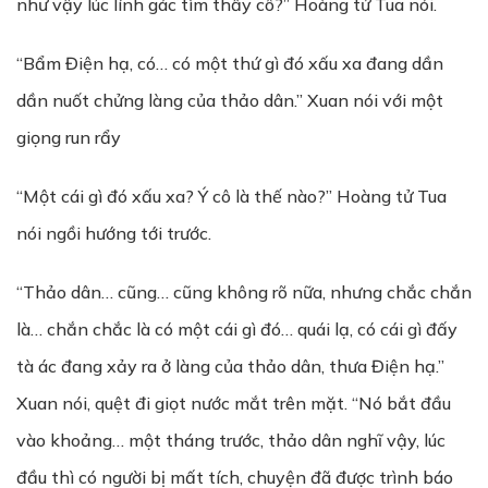
như vậy lúc lính gác tìm thấy cô?” Hoàng tử Tua nói.
“Bẩm Điện hạ, có… có một thứ gì đó xấu xa đang dần
dần nuốt chửng làng của thảo dân.” Xuan nói với một
giọng run rẩy
“Một cái gì đó xấu xa? Ý cô là thế nào?” Hoàng tử Tua
nói ngồi hướng tới trước.
“Thảo dân… cũng… cũng không rõ nữa, nhưng chắc chắn
là… chắn chắc là có một cái gì đó… quái lạ, có cái gì đấy
tà ác đang xảy ra ở làng của thảo dân, thưa Điện hạ.”
Xuan nói, quệt đi giọt nước mắt trên mặt. “Nó bắt đầu
vào khoảng… một tháng trước, thảo dân nghĩ vậy, lúc
đầu thì có người bị mất tích, chuyện đã được trình báo