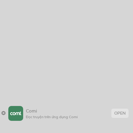
CÓ THỂ BẠN CŨNG THÍCH
Hổ Tinh
31/10/2025
DEFENCE-Những Làn Sóng Quái Vật
24/06/2020
Chớp nhoáng
26/08/2021
Comi
OPEN
Đọc truyện trên ứng dụng Comi
Nàng tiên cá ngoại truyện