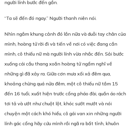
người lính bước đến gần.
“Ta sẽ đến đó ngay.” Người thanh niên nói.
Nhìn ngắm khung cảnh đó lần nữa và duỗi tay chân của
mình, hoàng tử rời đi và tiến về nơi có việc đang cần
mình, cô thiếu nữ mà người lính vừa nhắc đến. Sải bước
xuống cái cầu thang xoắn hoàng tử ngẩm nghĩ về
những gì đã xảy ra. Giữa cơn mưa xối xả đêm qua,
khoảng chừng quá nửa đêm, một cô thiếu nữ tầm 15
đến 16 tuổi, xuất hiện trước cổng pháo đài, quần áo rách
tơi tả và ướt như chuột lột, khóc sướt mướt và nói
chuyện một cách khó hiểu, cô gái van xin những người
lính gác cổng hãy cứu mình rồi ngã ra bất tỉnh, khuôn