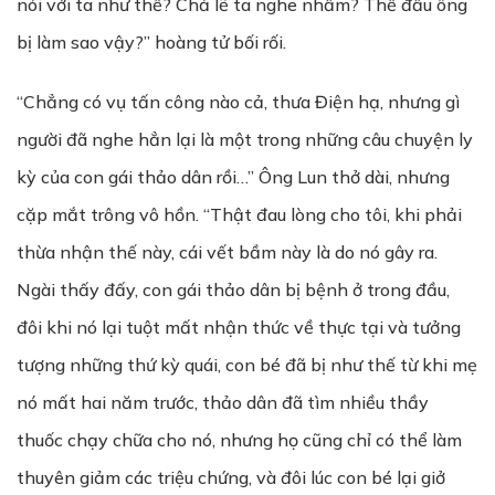
nói với ta như thế? Chả lẽ ta nghe nhầm? Thế đầu ông
bị làm sao vậy?” hoàng tử bối rối.
“Chẳng có vụ tấn công nào cả, thưa Điện hạ, nhưng gì
người đã nghe hẳn lại là một trong những câu chuyện ly
kỳ của con gái thảo dân rồi…” Ông Lun thở dài, nhưng
cặp mắt trông vô hồn. “Thật đau lòng cho tôi, khi phải
thừa nhận thế này, cái vết bầm này là do nó gây ra.
Ngài thấy đấy, con gái thảo dân bị bệnh ở trong đầu,
đôi khi nó lại tuột mất nhận thức về thực tại và tưởng
tượng những thứ kỳ quái, con bé đã bị như thế từ khi mẹ
nó mất hai năm trước, thảo dân đã tìm nhiều thầy
thuốc chạy chữa cho nó, nhưng họ cũng chỉ có thể làm
thuyên giảm các triệu chứng, và đôi lúc con bé lại giở