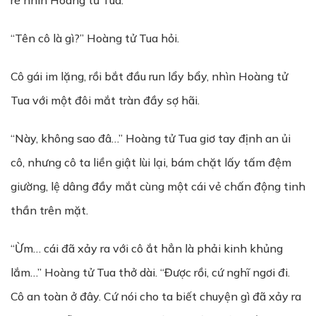
rè nhìn Hoàng tử Tua.
“Tên cô là gì?” Hoàng tử Tua hỏi.
Cô gái im lặng, rồi bắt đầu run lẩy bẩy, nhìn Hoàng tử
Tua với một đôi mắt tràn đầy sợ hãi.
“Này, không sao đâ…” Hoàng tử Tua giơ tay định an ủi
cô, nhưng cô ta liền giật lùi lại, bám chặt lấy tấm đệm
giường, lệ dâng đầy mắt cùng một cái vẻ chấn động tinh
thần trên mặt.
“Ừm… cái đã xảy ra với cô ắt hẳn là phải kinh khủng
lắm…” Hoàng tử Tua thở dài. “Được rồi, cứ nghĩ ngơi đi.
Cô an toàn ở đây. Cứ nói cho ta biết chuyện gì đã xảy ra