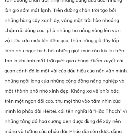
tận đường chân trời, nhẹ nhàng đung đưa dưới những
làn gió sớm mát lạnh. Trên đường chân trời tạo bởi
những hàng cây xanh ấy, vầng mặt trời hào nhoáng
chậm rãi dâng cao, phủ những tia nắng vàng lên vạn
vật. Do cơn mưa lớn đêm qua, thảm rừng giờ đây lấp
lánh như ngọc bích bởi những giọt mưa còn lưu lại trên
tán lá khi ánh mắt trời quét qua chúng. Điểm xuyết cái
quan cảnh đó là một vài của dấu hiệu của nền văn minh,
những ngôi làng của những cộng động nông nghiệp và
một thành phố nhỏ xinh đẹp. Không xa về phía bắc,
trên một ngọn đồi cao, thu mọi thứ vào tầm nhìn của
mình là pháo đài Heitei, cái tên nghĩa là “Hắc Thạch” vì
những tảng đá hoa cương đen được dùng để xây nên
móng và tường của pháo đài. Pháo đài còn được dùng