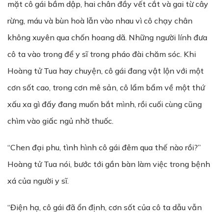
mặt cô gái bầm dập, hai chân đầy vết cắt và gai từ cây
rừng, máu và bùn hoà lẫn vào nhau vì cô chạy chân
không xuyên qua chốn hoang dã. Những người lính đưa
cô ta vào trong để y sĩ trong pháo đài chăm sóc. Khi
Hoàng tử Tua hay chuyện, cô gái đang vật lộn với một
cơn sốt cao, trong cơn mê sản, cô lẩm bẩm về một thứ
xấu xa gì đấy đang muốn bắt mình, rồi cuối cùng cũng
chìm vào giấc ngủ nhờ thuốc.
“Chen đại phu, tình hình cô gái đêm qua thế nào rồi?”
Hoàng tử Tua nói, bước tới gần bàn làm việc trong bệnh
xá của người y sĩ.
“Điện hạ, cô gái đã ổn định, cơn sốt của cô ta dẫu vẫn