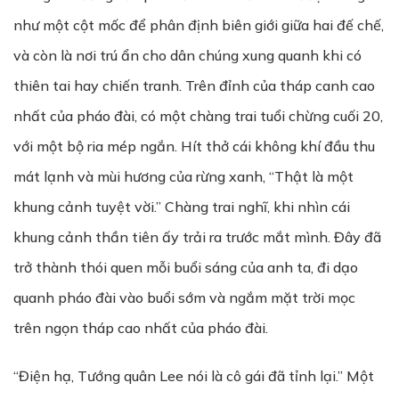
như một cột mốc để phân định biên giới giữa hai đế chế,
và còn là nơi trú ẩn cho dân chúng xung quanh khi có
thiên tai hay chiến tranh. Trên đỉnh của tháp canh cao
nhất của pháo đài, có một chàng trai tuổi chừng cuối 20,
với một bộ ria mép ngắn. Hít thở cái không khí đầu thu
mát lạnh và mùi hương của rừng xanh, “Thật là một
khung cảnh tuyệt vời.” Chàng trai nghĩ, khi nhìn cái
khung cảnh thần tiên ấy trải ra trước mắt mình. Đây đã
trở thành thói quen mỗi buổi sáng của anh ta, đi dạo
quanh pháo đài vào buổi sớm và ngắm mặt trời mọc
trên ngọn tháp cao nhất của pháo đài.
“Điện hạ, Tướng quân Lee nói là cô gái đã tỉnh lại.” Một