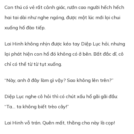
Con thú có vẻ rất cảnh giác, rướn cao người hếch hếch
hai tai dài như nghe ngóng, được một lúc mới lại chui
xuống hố đào tiếp.
Lai Hinh không nhịn được kéo tay Diệp Lục hỏi, nhưng
lại phát hiện con hổ đó không có ở bên. Bất đắc dĩ, cô
chỉ có thể từ từ tụt xuống.
“Này, anh ở đây làm gì vậy? Sao không lên trên?”
Diệp Lục nghe cô hỏi thì có chút xấu hổ gãi gãi đầu:
“Ta… ta không biết trèo cây!”
Lai Hinh vỗ trán. Quên mất, thằng cha này là cọp!