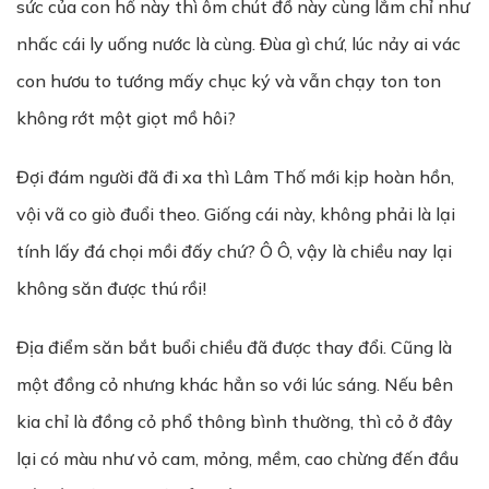
sức của con hổ này thì ôm chút đồ này cùng lắm chỉ như
nhấc cái ly uống nước là cùng. Đùa gì chứ, lúc nảy ai vác
con hươu to tướng mấy chục ký và vẫn chạy ton ton
không rớt một giọt mồ hôi?
Đợi đám người đã đi xa thì Lâm Thố mới kịp hoàn hồn,
vội vã co giò đuổi theo. Giống cái này, không phải là lại
tính lấy đá chọi mồi đấy chứ? Ô Ô, vậy là chiều nay lại
không săn được thú rồi!
Địa điểm săn bắt buổi chiều đã được thay đổi. Cũng là
một đồng cỏ nhưng khác hẳn so với lúc sáng. Nếu bên
kia chỉ là đồng cỏ phổ thông bình thường, thì cỏ ở đây
lại có màu như vỏ cam, mỏng, mềm, cao chừng đến đầu