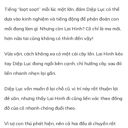
Tiếng “loạt soạt” mỗi lúc một lớn, đám Diệp Lục có thể
dựa vào kinh nghiệm và tiếng động để phán đoán con
mồi đang làm gì. Nhưng còn Lai Hinh? Cô chỉ là ma mới,
hơn nữa tai cũng không có thính đến vậy!
Vừa vặn, cách không xa có một cái cây lớn. Lai Hinh kéo
tay Diệp Lục đang ngồi bên cạnh, chỉ hướng cây, sau đó
liền nhanh nhẹn lại gần.
Diệp Lục vốn muốn ở lại chỗ cũ, vị trí này rất thuận lợi
đê săn, nhưng thấy Lai Hinh đi cũng liền vác theo đống
đồ của cô nhanh chóng đuổi theo.
Vì sợ con thú phát hiện, nên cả hai đều di chuyển rất