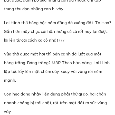
bắt được, đành bỏ qua những con đã thoát, chỉ tập
trung thu dọn những con bị vây.
Lai Hinh thở hồng hộc ném đống đá xuống đất. Tại sao?
Gần hơn mấy chục cái hố, nhưng củ cà rốt này lại được
lôi lên từ cái cách xa cô nhất???
Vừa thở được một hơi thì bên cạnh đã lướt qua một
bóng trắng. Bóng trắng? Mồi? Theo bản năng, Lai Hinh
lập tức lấy lên một chùm dây, xoay vài vòng rồi ném
mạnh.
Con heo đang nhảy liền đụng phải thứ gì đó, hai chân
nhanh chóng bị trói chặt, rớt trên mặt đất ra sức vùng
vẫy.