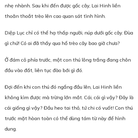
nhẹ nhành. Sau khi đến được gốc cây, Lai Hinh liền
thoăn thoắt trèo lên cao quan sát tình hình.
Diệp Lục chỉ có thể hạ thấp người, núp dưới gốc cây. Đùa
gì chứ! Có ai đã thấy qua hổ trèo cây bao giờ chưa?
Ở đám cỏ phía trước, một con thú lông trắng đang chôn
đầu vào đất, liên tục đào bới gì đó.
Đợi đến khi con thú đó ngẩng đầu lên, Lai Hinh liền
không kìm được mà trừng lớn mắt. Cái, cái gì vậy? Đây là
cái giống gì vậy? Đầu heo tai thỏ, tứ chi có vuốt! Con thú
trước mặt hòan toàn có thể dùng tám từ này để hình
dung.