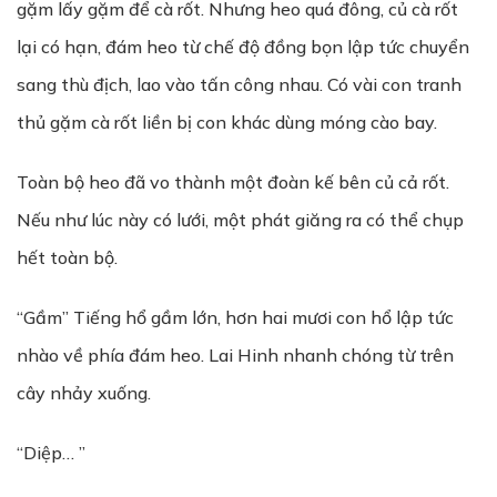
gặm lấy gặm để cà rốt. Nhưng heo quá đông, củ cà rốt
lại có hạn, đám heo từ chế độ đồng bọn lập tức chuyển
sang thù địch, lao vào tấn công nhau. Có vài con tranh
thủ gặm cà rốt liền bị con khác dùng móng cào bay.
Toàn bộ heo đã vo thành một đoàn kế bên củ cả rốt.
Nếu như lúc này có lưới, một phát giăng ra có thể chụp
hết toàn bộ.
“Gầm” Tiếng hổ gầm lớn, hơn hai mươi con hổ lập tức
nhào về phía đám heo. Lai Hinh nhanh chóng từ trên
cây nhảy xuống.
“Diệp… ”