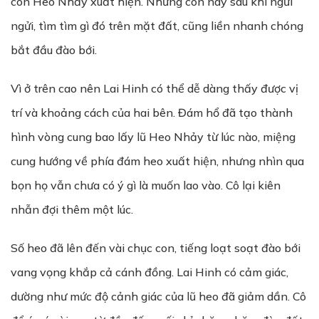
con Heo Nhảy xuất hiện. Những con này sau khi ngửi
ngửi, tìm tìm gì đó trên mặt đất, cũng liền nhanh chóng
bắt đầu đào bới.
Vì ở trên cao nên Lai Hinh có thể dễ dàng thấy được vị
trí và khoảng cách của hai bên. Đám hổ đã tạo thành
hình vòng cung bao lấy lũ Heo Nhảy từ lúc nào, miệng
cung hướng về phía đám heo xuất hiện, nhưng nhìn qua
bọn họ vẫn chưa có ý gì là muốn lao vào. Cô lại kiên
nhẫn đợi thêm một lúc.
Số heo đã lên đến vài chục con, tiếng loạt soạt đào bới
vang vọng khắp cả cánh đồng. Lai Hinh có cảm giác,
dường như mức độ cảnh giác của lũ heo đã giảm dần. Cô