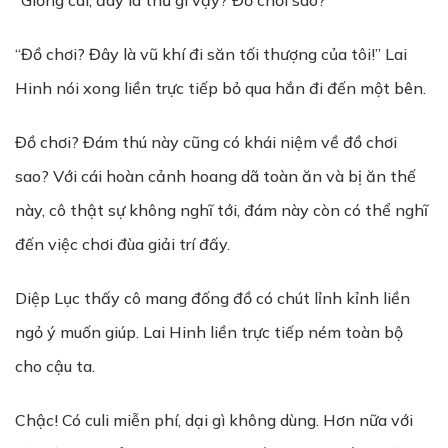
“Giống cái, đây là thứ gì vậy? Đồ chơi sao?”
“Đồ chơi? Đây là vũ khí đi săn tối thượng của tôi!” Lai
Hinh nói xong liền trực tiếp bỏ qua hắn đi đến một bên.
Đồ chơi? Đám thú này cũng có khái niệm về đồ chơi
sao? Với cái hoàn cảnh hoang dã toàn ăn và bị ăn thế
này, cô thật sự không nghĩ tới, đám này còn có thể nghĩ
đến việc chơi đùa giải trí đấy.
Diệp Lục thấy cô mang đống đồ có chút lỉnh kỉnh liền
ngỏ ý muốn giúp. Lai Hinh liền trực tiếp ném toàn bộ
cho cậu ta.
Chậc! Có culi miễn phí, dại gì không dùng. Hơn nữa với