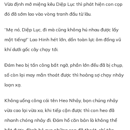
Vừa định mở miệng kêu Diệp Lục thì phát hiện con cọp
đó đã sớm lao vào vòng tranh đấu từ lâu.
“Mẹ nó, Diệp Lục, đi mà cũng không hú nhau được lấy
một tiếng!” Lao Hinh hét lớn, dồn toàn lực ôm đống vũ
khí dưới gốc cây chạy tới.
Đám heo bị tấn công bất ngờ, phần lớn đều đã bị chụp,
số còn lại may mắn thoát được thì hoảng sợ chạy nhảy
loạn xạ.
Không uổng công cái tên Heo Nhảy, bọn chúng nhảy
vừa cao lại vừa xa, khi tiếp cận được thì con heo đã
nhanh chóng nhảy đi. Đám hổ căn bản là không thể