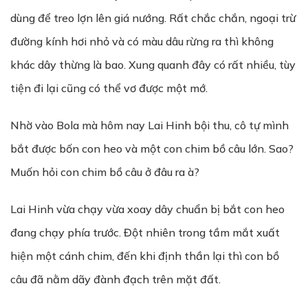
dùng để treo lợn lên giá nướng. Rất chắc chắn, ngoại trừ
đường kính hơi nhỏ và có màu dâu rừng ra thì không
khác dây thừng là bao. Xung quanh đây có rất nhiều, tùy
tiện đi lại cũng có thể vơ được một mớ.
Nhờ vào Bola mà hôm nay Lai Hinh bội thu, cô tự mình
bắt được bốn con heo và một con chim bồ câu lớn. Sao?
Muốn hỏi con chim bồ câu ở đâu ra à?
Lai Hinh vừa chạy vừa xoay dây chuẩn bị bắt con heo
đang chạy phía trước. Đột nhiên trong tầm mắt xuất
hiện một cánh chim, đến khi định thần lại thì con bồ
câu đã nằm dãy đành đạch trên mặt đất.