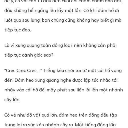
để ý, có vài con từ đầu đến cuối chỉ chăm chăm đào đất,
đầu không hề ngẩng lên lấy một lần. Có khi đám hổ đi
lướt qua sau lưng, bọn chúng cũng không hay biết gì mà
tiếp tục đào.
Là vì xung quang toàn đồng loại, nên không cần phải
tiếp tục cảnh giác sao?
“Crec Crec Crec….” Tiếng kêu chói tai từ một cái hố vọng
đến. Đám heo xung quang nghe được lập tức nhào tới
nhảy vào cái hố đó, mấy phút sau liền lôi lên một nhánh
cây lớn.
Có vẻ như đồ vật quá lớn, đám heo trên đồng đều tập
trung lại ra sức kéo nhánh cây ra. Một tiếng động lớn