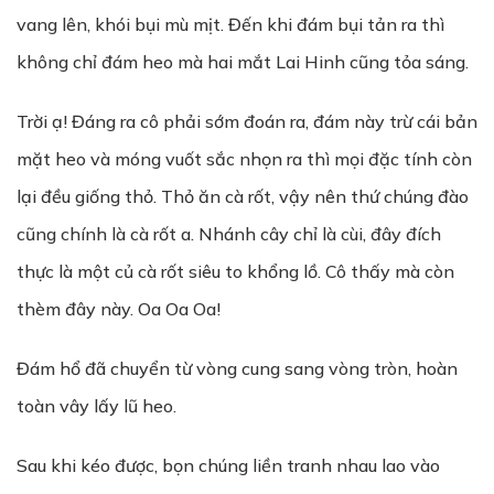
vang lên, khói bụi mù mịt. Đến khi đám bụi tản ra thì
không chỉ đám heo mà hai mắt Lai Hinh cũng tỏa sáng.
Trời ạ! Đáng ra cô phải sớm đoán ra, đám này trừ cái bản
mặt heo và móng vuốt sắc nhọn ra thì mọi đặc tính còn
lại đều giống thỏ. Thỏ ăn cà rốt, vậy nên thứ chúng đào
cũng chính là cà rốt a. Nhánh cây chỉ là cùi, đây đích
thực là một củ cà rốt siêu to khổng lồ. Cô thấy mà còn
thèm đây này. Oa Oa Oa!
Đám hổ đã chuyển từ vòng cung sang vòng tròn, hoàn
toàn vây lấy lũ heo.
Sau khi kéo được, bọn chúng liền tranh nhau lao vào