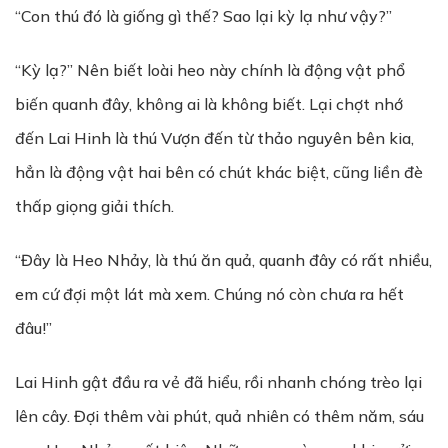
“Con thú đó là giống gì thế? Sao lại kỳ lạ như vậy?”
“Kỳ lạ?” Nên biết loài heo này chính là động vật phổ
biến quanh đây, không ai là không biết. Lại chợt nhớ
đến Lai Hinh là thú Vượn đến từ thảo nguyên bên kia,
hẳn là động vật hai bên có chút khác biệt, cũng liền đè
thấp giọng giải thích.
“Đây là Heo Nhảy, là thú ăn quả, quanh đây có rất nhiều,
em cứ đợi một lát mà xem. Chúng nó còn chưa ra hết
đâu!”
Lai Hinh gật đầu ra vẻ đã hiểu, rồi nhanh chóng trèo lại
lên cây. Đợi thêm vài phút, quả nhiên có thêm năm, sáu