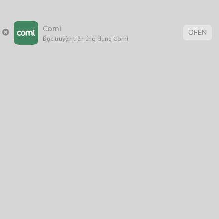
19/04/2025
Comi
OPEN
Đọc truyện trên ứng dụng Comi
Thẻ:
Hài Hước
,
Lãng Mạn
,
rồng
,
thiếu nữ
,
tình cảm
,
xuyên không
Trang chủ
Về chúng tôi
Điều khoản sử dụng
Hỏi & Đáp
Liên hệ
COMI © 2024 Comicola - Nền tảng truyện tranh bản quyền duy nhất tại
Việt Nam.
Cơ quan chủ quản: Công ty Cổ phần Comicola