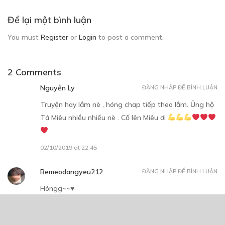
Để lại một bình luận
You must
Register
or
Login
to post a comment.
2 Comments
Nguyễn Ly
ĐĂNG NHẬP ĐỂ BÌNH LUẬN
Truyện hay lắm nè , hóng chap tiếp theo lắm. Ủng hộ
Tá Miêu nhiều nhiều nè . Cố lên Miêu ơi
02/10/2019 at 22:45
Bemeodangyeu212
ĐĂNG NHẬP ĐỂ BÌNH LUẬN
Hóngg~~♥
02/10/2019 at 19:01