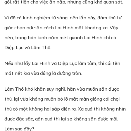
gối, rất tiện cho việc ẩn nấp, nhưng cũng khó quan sát.
Vì đã có kinh nghiệm từ sáng, nên lần này, đám thú tự
giác chọn nơi săn cách Lai Hinh một khoảng xa. Vậy
nên, trong bán kính năm mét quanh Lai Hinh chỉ có
Diệp Lục và Lâm Thố.
Nếu như lấy Lai Hinh và Diệp Lục làm tâm, thì cái tên
mất nết kia vừa đúng là đường tròn.
Lâm Thố khó khăn suy nghĩ, hắn vừa muốn săn được
thú, lại vừa không muốn bỏ lỡ mất màn giống cái chọi
thú có một không hai sắp diễn ra. Xa quá thì không nhìn
được đặc sắc, gần quá thì lại sợ không săn được mồi.
Làm sao đây?