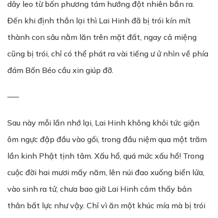
dây leo từ bốn phương tám hướng đột nhiên bắn ra.
Đến khi định thần lại thì Lai Hinh đã bị trói kín mít
thành con sâu nằm lăn trên mặt đất, ngay cả miệng
cũng bị trói, chỉ có thể phát ra vài tiếng ư ử nhìn về phía
đám Bốn Béo cầu xin giúp đỡ.
—–
Sau này mỗi lần nhớ lại, Lai Hinh không khỏi tức giận
ôm ngực đập đầu vào gối, trong đầu niệm qua một trăm
lần kinh Phật tịnh tâm. Xấu hổ, quá mức xấu hổ! Trong
cuộc đời hai mươi mấy năm, lên núi đao xuống biển lửa,
vào sinh ra tử, chưa bao giờ Lai Hinh cảm thấy bản
thân bất lực như vậy. Chỉ vì ăn một khúc mía mà bị trói