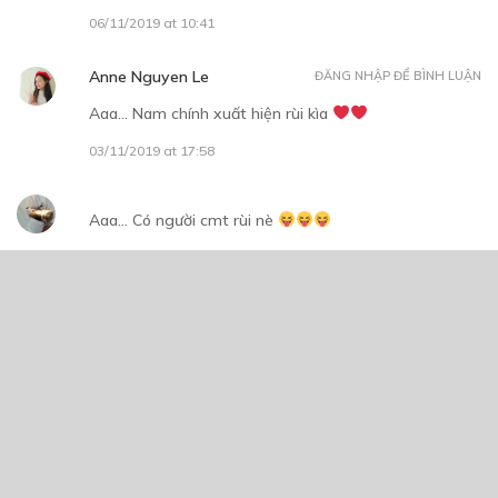
06/11/2019 at 10:41
Anne Nguyen Le
ĐĂNG NHẬP ĐỂ BÌNH LUẬN
Aaa… Nam chính xuất hiện rùi kìa
03/11/2019 at 17:58
Aaa… Có người cmt rùi nè
03/11/2019 at 18:54
CÓ THỂ BẠN CŨNG THÍCH
Nuôi Rồng Dưỡng Già
13/04/2021