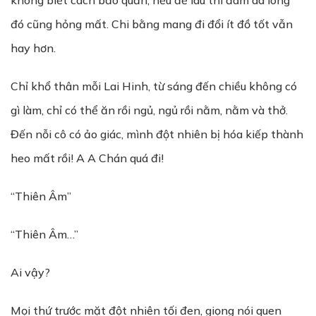
không biết cách bảo quản, nếu để lâu thì đám da lông
đó cũng hỏng mất. Chi bằng mang đi đổi ít đồ tốt vẫn
hay hơn.
Chỉ khổ thân mỗi Lai Hinh, từ sáng đến chiều không có
gì làm, chỉ có thể ăn rồi ngủ, ngủ rồi nằm, nằm và thở.
Đến nỗi cô có ảo giác, mình đột nhiên bị hóa kiếp thành
heo mất rồi! A A Chán quá đi!
“Thiên Âm”
“Thiên Âm…”
Ai vậy?
Mọi thứ trước mặt đột nhiên tối đen, giọng nói quen