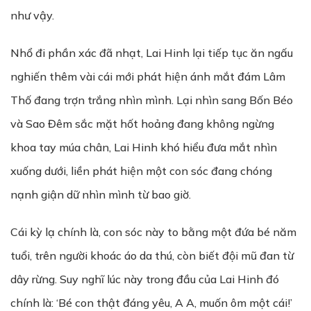
như vậy.
Nhổ đi phần xác đã nhạt, Lai Hinh lại tiếp tục ăn ngấu
nghiến thêm vài cái mới phát hiện ánh mắt đám Lâm
Thố đang trợn trắng nhìn mình. Lại nhìn sang Bốn Béo
và Sao Đêm sắc mặt hốt hoảng đang không ngừng
khoa tay múa chân, Lai Hinh khó hiểu đưa mắt nhìn
xuống dưới, liền phát hiện một con sóc đang chóng
nạnh giận dữ nhìn mình từ bao giờ.
Cái kỳ lạ chính là, con sóc này to bằng một đứa bé năm
tuổi, trên người khoác áo da thú, còn biết đội mũ đan từ
dây rừng. Suy nghĩ lúc này trong đầu của Lai Hinh đó
chính là: ‘Bé con thật đáng yêu, A A, muốn ôm một cái!’