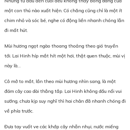
Nhưng từ đầu đến cuối đều không thấy bóng dáng của
một con thú nào xuất hiện. Có chăng cũng chỉ là một ít
chim nhỏ và sóc bé, nghe có động liền nhanh chóng lẫn
đi mất hút.
Mùi hương ngọt ngào thoang thoảng theo gió truyền
tới. Lai Hinh híp mắt hít một hơi, thật quen thuộc, mùi vị
này là…
Cô mở to mắt, lần theo mùi hương nhìn sang, là một
đám cây cao dài thẳng tắp. Lai Hinh không dấu nổi vui
sướng, chưa kịp suy nghĩ thì hai chân đã nhanh chóng đi
về phía trước.
Đưa tay vuốt ve các khớp cây nhẵn nhụi, nước miếng