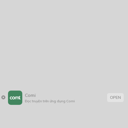
Protectors of the earth (Câu chuyện chưa hồi kết)
04/08/2021
Tỉnh Lại Ở Nữ Tôn
13/01/2019
Biệt Đội Thiên Tài Phòng Chống Thiên Tai
07/02/2024
Comi
OPEN
Đọc truyện trên ứng dụng Comi
Thẻ:
Hài Hước
,
Lãng Mạn
,
rồng
,
thiếu nữ
,
tình cảm
,
xuyên không