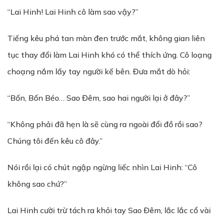
“Lai Hinh! Lai Hinh cô làm sao vậy?”
Tiếng kêu phá tan màn đen trước mắt, không gian liên
tục thay đổi làm Lai Hinh khó có thể thích ứng. Cô loạng
choạng nắm lấy tay người kế bên. Đưa mắt dò hỏi:
“Bốn, Bốn Béo… Sao Đêm, sao hai người lại ở đây?”
“Không phải đã hẹn là sẽ cùng ra ngoài đổi đồ rồi sao?
Chúng tôi đến kêu cô đây.”
Nói rồi lại có chút ngập ngừng liếc nhìn Lai Hinh: “Cô
không sao chứ?”
Lai Hinh cười trừ tách ra khỏi tay Sao Đêm, lắc lắc cổ vài