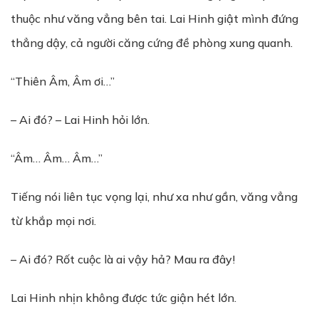
thuộc như văng vẳng bên tai. Lai Hinh giật mình đứng
thẳng dậy, cả người căng cứng đề phòng xung quanh.
“Thiên Âm, Âm ơi…”
– Ai đó? – Lai Hinh hỏi lớn.
“Âm… Âm… Âm…”
Tiếng nói liên tục vọng lại, như xa như gần, văng vẳng
từ khắp mọi nơi.
– Ai đó? Rốt cuộc là ai vậy hả? Mau ra đây!
Lai Hinh nhịn không được tức giận hét lớn.