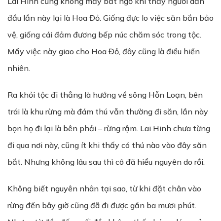
Lai Hinh cũng không mấy bất ngờ khi thấy người dẫn
đầu lần này lại là Hoa Đỏ. Giống đực lo việc săn bắn bảo
vệ, giống cái đảm đương bếp núc chăm sóc trong tộc.
Mấy việc này giao cho Hoa Đỏ, đây cũng là điều hiển
nhiên.
Ra khỏi tộc đi thẳng là hướng về sông Hỗn Loạn, bên
trái là khu rừng mà đám thú vẫn thường đi săn, lần này
bọn họ đi lại là bên phải – rừng rậm. Lai Hinh chưa từng
đi qua nơi này, cũng ít khi thấy có thú nào vào đây săn
bắt. Nhưng không lâu sau thì cô đã hiểu nguyên do rồi.
Không biết nguyên nhân tại sao, từ khi đặt chân vào
rừng đến bây giờ cũng đã đi được gần ba mươi phút.