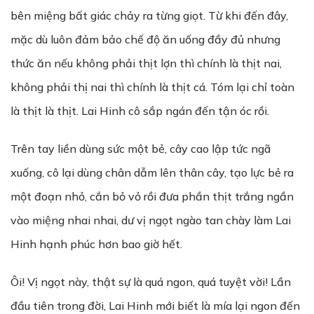
bên miệng bất giác chảy ra từng giọt. Từ khi đến đây,
mặc dù luôn đảm bảo chế độ ăn uống đầy đủ nhưng
thức ăn nếu không phải thịt lợn thì chính là thịt nai,
không phải thị nai thì chính là thịt cá. Tóm lại chỉ toàn
là thịt là thịt. Lai Hinh cô sắp ngán đến tận óc rồi.
Trên tay liền dùng sức một bẻ, cây cao lập tức ngã
xuống, cô lại dùng chân dẫm lên thân cây, tạo lực bẻ ra
một đoạn nhỏ, cắn bỏ vỏ rồi đưa phần thịt trắng ngần
vào miệng nhai nhai, dư vị ngọt ngào tan chày làm Lai
Hinh hạnh phúc hơn bao giờ hết.
Ôi! Vị ngọt này, thật sự là quá ngon, quá tuyệt vời! Lần
đầu tiên trong đời, Lai Hinh mới biết là mía lại ngon đến