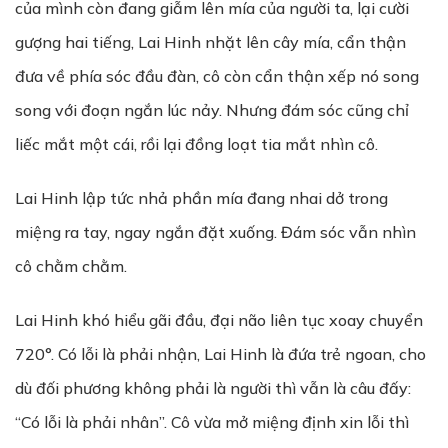
của mình còn đang giẫm lên mía của người ta, lại cười
gượng hai tiếng, Lai Hinh nhặt lên cây mía, cẩn thận
đưa về phía sóc đầu đàn, cô còn cẩn thận xếp nó song
song với đoạn ngắn lúc nảy. Nhưng đám sóc cũng chỉ
liếc mắt một cái, rồi lại đồng loạt tia mắt nhìn cô.
Lai Hinh lập tức nhả phần mía đang nhai dở trong
miệng ra tay, ngay ngắn đặt xuống. Đám sóc vẫn nhìn
cô chằm chằm.
Lai Hinh khó hiểu gãi đầu, đại não liên tục xoay chuyển
720°. Có lỗi là phải nhận, Lai Hinh là đứa trẻ ngoan, cho
dù đối phương không phải là người thì vẫn là câu đấy:
“Có lỗi là phải nhân”. Cô vừa mở miệng định xin lỗi thì