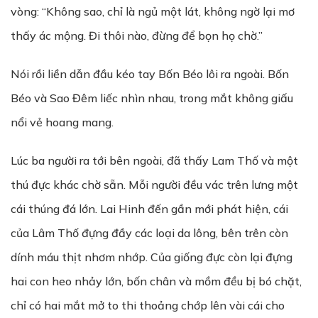
vòng: “Không sao, chỉ là ngủ một lát, không ngờ lại mơ
thấy ác mộng. Đi thôi nào, đừng để bọn họ chờ.”
Nói rồi liền dẫn đầu kéo tay Bốn Béo lôi ra ngoài. Bốn
Béo và Sao Đêm liếc nhìn nhau, trong mắt không giấu
nổi vẻ hoang mang.
Lúc ba người ra tới bên ngoài, đã thấy Lam Thố và một
thú đực khác chờ sẵn. Mỗi người đều vác trên lưng một
cái thúng đá lớn. Lai Hinh đến gần mới phát hiện, cái
của Lâm Thố đựng đầy các loại da lông, bên trên còn
dính máu thịt nhơm nhớp. Của giống đực còn lại đựng
hai con heo nhảy lớn, bốn chân và mồm đều bị bó chặt,
chỉ có hai mắt mở to thi thoảng chớp lên vài cái cho