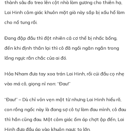
thành sâu đo treo lên cột nhà làm gương cho thiên hạ,
Lai Hinh cảm giác khuôn mặt già này sắp bị xấu hổ làm
cho nổ tung rồi.
Đang đập đầu thì đột nhiên cả cơ thể bị nhấc bổng,
đến khi định thần lại thì cô đã ngồi ngăn ngắn trong
lồng ngực rắn chắc của ai đó.
Hỏa Nham đưa tay xoa trán Lai Hinh, rồi cúi đầu cọ nhẹ
vào má cô, giọng nỉ non: “Đau!”
“Đau!” – Dù chỉ vỏn vẹn một từ nhưng Lai Hinh hiểu rõ,
con rồng ngốc này là đang sợ cô tự làm đau mình, cô đau
thì hắn cũng đau. Một cảm giác ấm áp chợt ập đến, Lai
Hinh đưa đầu áp vào khuôn ngực to lớn.