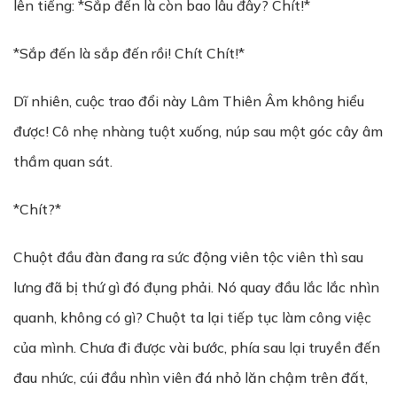
lên tiếng: *Sắp đến là còn bao lâu đây? Chít!*
*Sắp đến là sắp đến rồi! Chít Chít!*
Dĩ nhiên, cuộc trao đổi này Lâm Thiên Âm không hiểu
được! Cô nhẹ nhàng tuột xuống, núp sau một góc cây âm
thầm quan sát.
*Chít?*
Chuột đầu đàn đang ra sức động viên tộc viên thì sau
lưng đã bị thứ gì đó đụng phải. Nó quay đầu lắc lắc nhìn
quanh, không có gì? Chuột ta lại tiếp tục làm công việc
của mình. Chưa đi được vài bước, phía sau lại truyền đến
đau nhức, cúi đầu nhìn viên đá nhỏ lăn chậm trên đất,