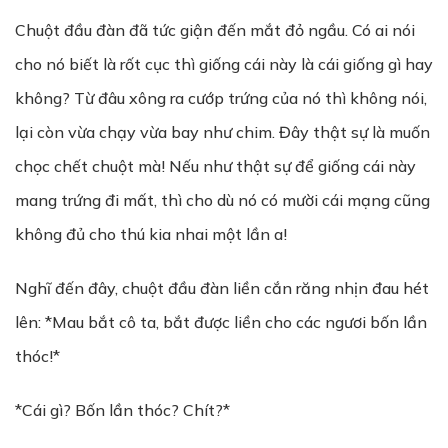
Chuột đầu đàn đã tức giận đến mắt đỏ ngầu. Có ai nói
cho nó biết là rốt cục thì giống cái này là cái giống gì hay
không? Từ đâu xông ra cướp trứng của nó thì không nói,
lại còn vừa chạy vừa bay như chim. Đây thật sự là muốn
chọc chết chuột mà! Nếu như thật sự để giống cái này
mang trứng đi mất, thì cho dù nó có mười cái mạng cũng
không đủ cho thú kia nhai một lần a!
Nghĩ đến đây, chuột đầu đàn liền cắn răng nhịn đau hét
lên: *Mau bắt cô ta, bắt được liền cho các ngươi bốn lần
thóc!*
*Cái gì? Bốn lần thóc? Chít?*