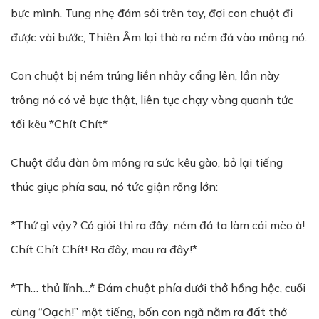
bực mình. Tung nhẹ đám sỏi trên tay, đợi con chuột đi
được vài bước, Thiên Âm lại thò ra ném đá vào mông nó.
Con chuột bị ném trúng liền nhảy cẩng lên, lần này
trông nó có vẻ bực thật, liên tục chạy vòng quanh tức
tối kêu *Chít Chít*
Chuột đầu đàn ôm mông ra sức kêu gào, bỏ lại tiếng
thúc giục phía sau, nó tức giận rống lớn:
*Thứ gì vậy? Có giỏi thì ra đây, ném đá ta làm cái mèo à!
Chít Chít Chít! Ra đây, mau ra đây!*
*Th… thủ lĩnh…* Đám chuột phía dưới thở hồng hộc, cuối
cùng “Oạch!” một tiếng, bốn con ngã nằm ra đất thở