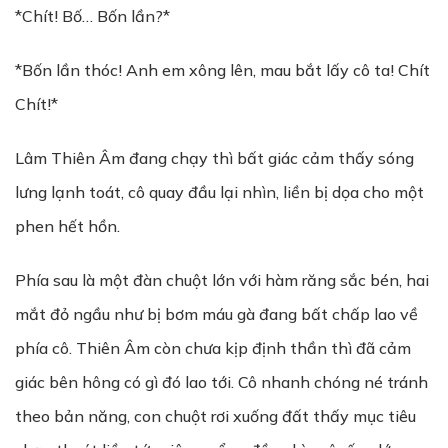
*Chít! Bố… Bốn lần?*
*Bốn lần thóc! Anh em xông lên, mau bắt lấy cô ta! Chít
Chít!*
Lâm Thiên Âm đang chạy thì bất giác cảm thấy sóng
lưng lạnh toát, cô quay đầu lại nhìn, liền bị dọa cho một
phen hết hồn.
Phía sau là một đàn chuột lớn với hàm răng sắc bén, hai
mắt đỏ ngầu như bị bơm máu gà đang bất chấp lao về
phía cô. Thiên Âm còn chưa kịp định thần thì đã cảm
giác bên hông có gì đó lao tới. Cô nhanh chóng né tránh
theo bản năng, con chuột rơi xuống đất thấy mục tiêu