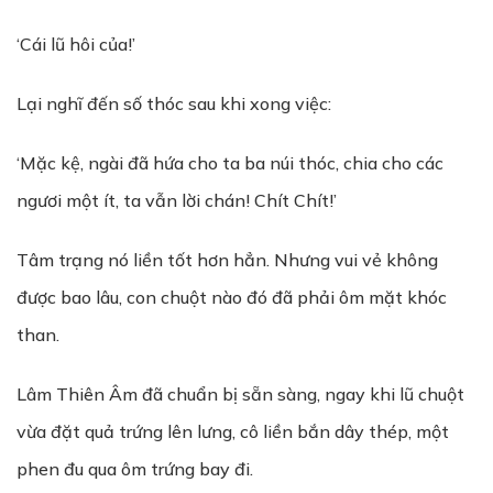
‘Cái lũ hôi của!’
Lại nghĩ đến số thóc sau khi xong việc:
‘Mặc kệ, ngài đã hứa cho ta ba núi thóc, chia cho các
ngươi một ít, ta vẫn lời chán! Chít Chít!’
Tâm trạng nó liền tốt hơn hẳn. Nhưng vui vẻ không
được bao lâu, con chuột nào đó đã phải ôm mặt khóc
than.
Lâm Thiên Âm đã chuẩn bị sẵn sàng, ngay khi lũ chuột
vừa đặt quả trứng lên lưng, cô liền bắn dây thép, một
phen đu qua ôm trứng bay đi.