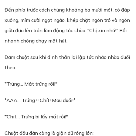
Đến phía trước cách chúng khoảng ba mươi mét, cô đáp
xuống, mỉm cười ngọt ngào, khép chặt ngón trỏ và ngón
giữa đưa lên trán làm động tác chào: “Chị xin nhá!” Rồi
nhanh chóng chạy mất hút.
Đám chuột sau khi định thần lại lập tức nháo nhào đuổi
theo.
*Trứng… Mất trứng rồi!*
*AAA… Trứng?! Chít! Mau đuổi!*
*Chít… Trứng bị lấy mất rồi!*
Chuột đầu đàn càng là giận dữ rống lớn: