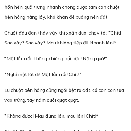
hổn hển, quả trứng nhanh chóng được tám con chuột
bên hông nâng lấy, khó khăn để xuống nền đất.
Chuột đầu đàn thấy vậy thì xoắn đuôi chạy tới: *Chít!
Sao vậy? Sao vậy? Mau khiêng tiếp đi! Nhanh lên!*
*Mệt lắm rồi, không khiêng nổi nữa! Nặng quá!*
*Nghỉ một lát đi! Mệt lắm rồi! Chít!*
Lũ chuột bên hông cũng ngồi bệt ra đất, có con còn tựa
vào trứng, tay nắm đuôi quạt quạt.
*Không được! Mau đứng lên, mau lên! Chít!*