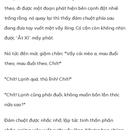
theo, đi được một đoạn phát hiện bên cạnh đột nhiê
trống rỗng, nó quay lại thì thấy đám chuột phía sau
đang đưa tay vuốt mặt vẩy lông. Có cần còn không nhịn
được “Ắt Xì” mấy phát.
Nó tức đến mức giậm chân: *Vẩy cái mèo a, mau đuổi
theo, mau đuổi theo, Chít!*
*Chít! Lạnh quá, thủ lĩnh! Chít!*
*Chít! Lạnh cũng phải đuổi, không muốn bốn lần thóc
nữa sao?*
Đám chuột được nhắc nhở, lập tức tinh thần phấn