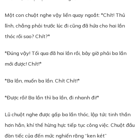
Một con chuột nghe vậy liền quay ngoắt: *Chít! Thủ
lĩnh, chẳng phải trước lúc đi cũng đã hứa cho hai lần
thóc rồi sao? Chít?*
*Đúng vậy! Tối qua đã hai lần rồi, bây giờ phải ba lần
mới được! Chít!*
*Ba lần, muốn ba lần. Chít Chít!*
*Được rồi! Ba lần thì ba lần, đi nhanh đi!*
Lũ chuột nghe được gấp ba lần thóc, lập tức tinh thần
hơn hẳn, khí thế hừng hực tiếp tục công việc. Chuột đầu
đàn tiếc của đến mức nghiến răng “ken két”