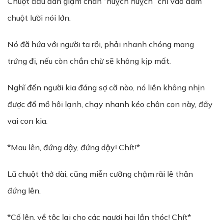
Chuột đầu đàn giậm chân “huỵch huỵch” chỉ vào đám
chuột lười nói lớn.
Nó đã hứa với người ta rồi, phải nhanh chóng mang
trứng đi, nếu còn chần chừ sẽ không kịp mất.
Nghĩ đến người kia đáng sợ cỡ nào, nó liền không nhịn
được đổ mồ hôi lạnh, chạy nhanh kéo chân con này, đẩy
vai con kia.
*Mau lên, đứng dậy, đứng dậy! Chít!*
Lũ chuột thở dài, cũng miễn cưỡng chậm rãi lê thân
đứng lên.
*Cố lên, về tộc lại cho các ngươi hai lần thóc! Chít*