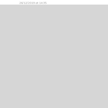
26/12/2019 at 14:35
Thanh Mai
ĐĂNG NHẬP ĐỂ BÌNH LUẬN
Hóng quá aaa
23/12/2019 at 20:57
CÓ THỂ BẠN CŨNG THÍCH
Vô định
02/05/2022
Phản diện tới đây
22/09/2021