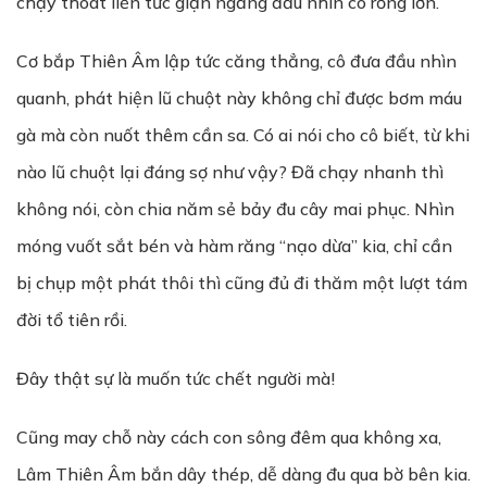
chạy thoát liền tức giận ngẩng đầu nhìn cô rống lớn.
Cơ bắp Thiên Âm lập tức căng thẳng, cô đưa đầu nhìn
quanh, phát hiện lũ chuột này không chỉ được bơm máu
gà mà còn nuốt thêm cần sa. Có ai nói cho cô biết, từ khi
nào lũ chuột lại đáng sợ như vậy? Đã chạy nhanh thì
không nói, còn chia năm sẻ bảy đu cây mai phục. Nhìn
móng vuốt sắt bén và hàm răng “nạo dừa” kia, chỉ cần
bị chụp một phát thôi thì cũng đủ đi thăm một lượt tám
đời tổ tiên rồi.
Đây thật sự là muốn tức chết người mà!
Cũng may chỗ này cách con sông đêm qua không xa,
Lâm Thiên Âm bắn dây thép, dễ dàng đu qua bờ bên kia.