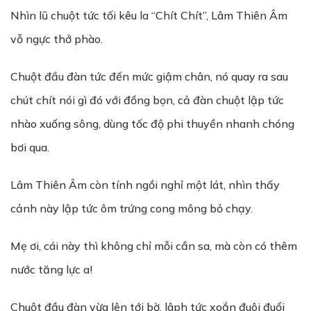
Nhìn lũ chuột tức tối kêu la “Chít Chít”, Lâm Thiên Âm
vỗ ngực thở phào.
Chuột đầu đàn tức đến mức giậm chân, nó quay ra sau
chút chít nói gì đó với đồng bọn, cả đàn chuột lập tức
nhào xuống sông, dùng tốc độ phi thuyền nhanh chóng
bơi qua.
Lâm Thiên Âm còn tính ngồi nghỉ một lát, nhìn thấy
cảnh này lập tức ôm trứng cong mông bỏ chạy.
Mẹ ơi, cái này thì không chỉ mỗi cần sa, mà còn có thêm
nước tăng lực a!
Chuột đầu đàn vừa lên tới bờ, lâph tức xoắn đuôi đuổi