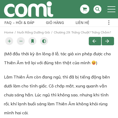
FAQ – HỎI & ĐÁP
GIỎ HÀNG
LIÊN HỆ
Home
Nuôi Rồng Dưỡng Già
Chương 29: Trứng Chuột? Trứng Chôm?
(Mở đầu thời kỳ ăn lông ở lỗ, tác giả xin phép được cho
Thiên Âm trở lại với đúng tên thật của mình
)
Lâm Thiên Âm còn đang ngủ, thì đã bị tiếng động bên
dưới làm cho tỉnh giấc. Cô chớp mắt, xung quanh vẫn
chưa sáng hẳn. Lúc ngủ thì không sao, nhưng khi tỉnh
rồi, khí lạnh buổi sáng làm Thiên Âm không khỏi rùng
mình hai cái.