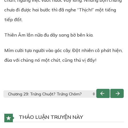
chấn, ngừng việc vuốt nước vẩy lông. Nhưng bọn chúng
chưa đi được hai bước thì đã nghe “Thịch!” một tiếng
tiếp đất.
Thiên Âm lần nữa đu dây sang bờ bên kia.
Mỉm cười tựa người vào góc cây. Đột nhiên cô phát hiện,
đùa với chúng nó một chút, cũng thú vị đấy!
THẢO LUẬN TRUYỆN NÀY