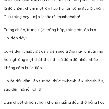
bị lạc đến đây vẫn chưa được ăn quả trứng nào. Nếu đã
là đồ chôm, chôm một lần hay hai lần cũng đều là chôm.
Quả trứng này… mị xí chắc rồi muahahaha!
Trứng chiên, trứng luộc, trứng hấp, trứng rán, ốp la a…
Chị đến đây!
Có vẻ đám chuột rất để ý đến quả trứng này, chỉ cần nó
hơi nghiêng một chút thôi, thì cả đám đã nháo nhào
không dám bước tiếp.
Chuột đầu đàn liên tục hối thúc: *Nhanh lên, nhanh lên,
sắp đến nơi rồi! Chít!*
Đám chuột đi bốn chân không ngẩng đầu, thở hồng hộc