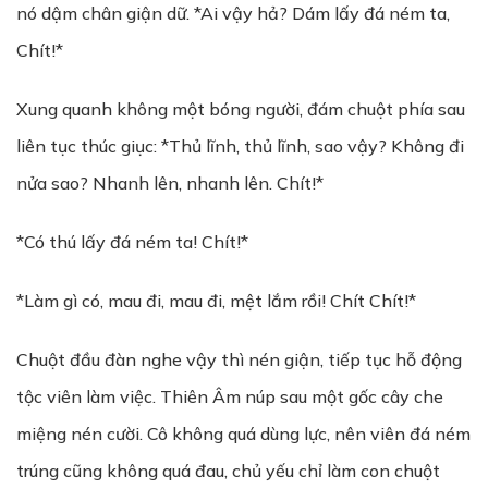
nó dậm chân giận dữ. *Ai vậy hả? Dám lấy đá ném ta,
Chít!*
Xung quanh không một bóng người, đám chuột phía sau
liên tục thúc giục: *Thủ lĩnh, thủ lĩnh, sao vậy? Không đi
nửa sao? Nhanh lên, nhanh lên. Chít!*
*Có thú lấy đá ném ta! Chít!*
*Làm gì có, mau đi, mau đi, mệt lắm rồi! Chít Chít!*
Chuột đầu đàn nghe vậy thì nén giận, tiếp tục hỗ động
tộc viên làm việc. Thiên Âm núp sau một gốc cây che
miệng nén cười. Cô không quá dùng lực, nên viên đá ném
trúng cũng không quá đau, chủ yếu chỉ làm con chuột