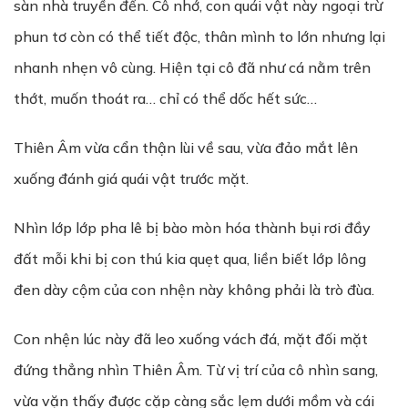
sàn nhà truyền đến. Cô nhớ, con quái vật này ngoại trừ
phun tơ còn có thể tiết độc, thân mình to lớn nhưng lại
nhanh nhẹn vô cùng. Hiện tại cô đã như cá nằm trên
thớt, muốn thoát ra… chỉ có thể dốc hết sức…
Thiên Âm vừa cẩn thận lùi về sau, vừa đảo mắt lên
xuống đánh giá quái vật trước mặt.
Nhìn lớp lớp pha lê bị bào mòn hóa thành bụi rơi đầy
đất mỗi khi bị con thú kia quẹt qua, liền biết lớp lông
đen dày cộm của con nhện này không phải là trò đùa.
Con nhện lúc này đã leo xuống vách đá, mặt đối mặt
đứng thẳng nhìn Thiên Âm. Từ vị trí của cô nhìn sang,
vừa vặn thấy được cặp càng sắc lẹm dưới mồm và cái