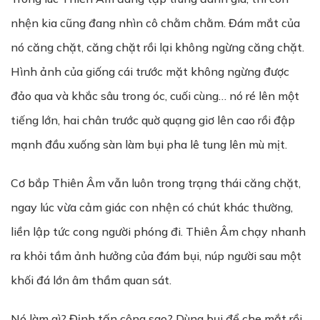
nhện kia cũng đang nhìn cô chằm chằm. Đám mắt của
nó căng chặt, căng chặt rồi lại không ngừng căng chặt.
Hình ảnh của giống cái trước mặt không ngừng được
đảo qua và khắc sâu trong óc, cuối cùng… nó ré lên một
tiếng lớn, hai chân trước quờ quạng giơ lên cao rồi đập
mạnh đầu xuống sàn làm bụi pha lê tung lên mù mịt.
Cơ bắp Thiên Âm vẫn luôn trong trạng thái căng chặt,
ngay lúc vừa cảm giác con nhện có chút khác thường,
liền lập tức cong người phóng đi. Thiên Âm chạy nhanh
ra khỏi tầm ảnh hưởng của đám bụi, núp người sau một
khối đá lớn âm thầm quan sát.
Nó làm gì? Định tấn công sao? Dùng bụi để che mắt rồi