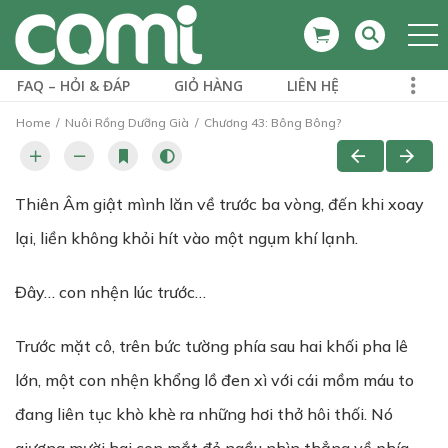
FAQ – HỎI & ĐÁP
GIỎ HÀNG
LIÊN HỆ
Home
Nuôi Rồng Dưỡng Già
Chương 43: Bông Bông?
Thiên Âm giật mình lăn về trước ba vòng, đến khi xoay
lại, liền không khỏi hít vào một ngụm khí lạnh.
Đây… con nhện lúc trước…
Trước mặt cô, trên bức tường phía sau hai khối pha lê
lớn, một con nhện khổng lồ đen xì với cái mồm máu to
đang liên tục khò khè ra những hơi thở hôi thối. Nó