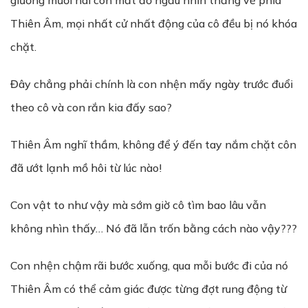
giương mười hai con mắt đỏ ngầu nhìn thẳng về phía
Thiên Âm, mọi nhất cử nhất động của cô đều bị nó khóa
chặt.
Đây chẳng phải chính là con nhện mấy ngày trước đuổi
theo cô và con rắn kia đấy sao?
Thiên Âm nghĩ thầm, không để ý đến tay nắm chặt côn
đã ướt lạnh mồ hôi từ lúc nào!
Con vật to như vậy mà sớm giờ cô tìm bao lâu vẫn
không nhìn thấy… Nó đã lẫn trốn bằng cách nào vậy???
Con nhện chậm rãi bước xuống, qua mỗi bước đi của nó
Thiên Âm có thể cảm giác được từng đợt rung động từ