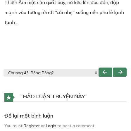
Thiên Âm một côn quất bay, nó kêu lên đau đớn, đập
mạnh vào tường rồi rớt “cái nhẹ” xuống nền pha lê lạnh
tanh…
THẢO LUẬN TRUYỆN NÀY
Để lại một bình luận
You must
Register
or
Login
to post a comment.