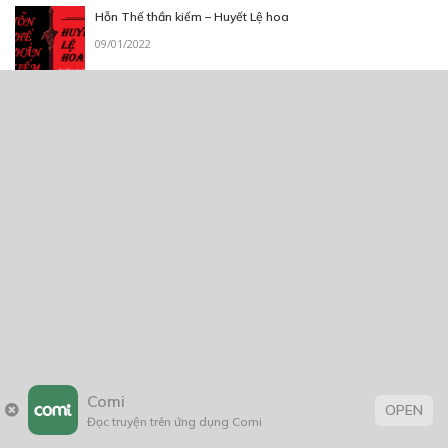
Hỗn Thế thần kiếm – Huyết Lệ hoa
09/01/2022
Công Dân Người Thú 2
21/10/2023
Thẻ:
Hài Hước
,
Lãng Mạn
,
rồng
,
thiếu nữ
,
tình cảm
,
xuyên không
Comi
OPEN
Đọc truyện trên ứng dụng Comi