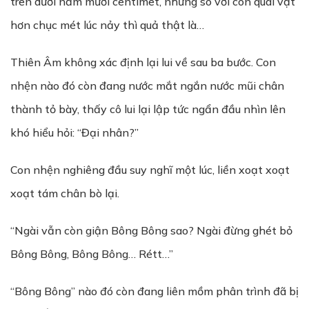
trên dưới năm mươi centimet, nhưng so với con quái vật
hơn chục mét lúc nảy thì quả thật là…
Thiên Âm không xác định lại lui về sau ba bước. Con
nhện nào đó còn đang nước mắt ngắn nước mũi chân
thành tỏ bày, thấy cô lui lại lập tức ngẩn đầu nhìn lên
khó hiểu hỏi: “Đại nhân?”
Con nhện nghiêng đầu suy nghĩ một lúc, liền xoạt xoạt
xoạt tám chân bò lại.
“Ngài vẫn còn giận Bông Bông sao? Ngài đừng ghét bỏ
Bông Bông, Bông Bông… Rétt…”
“Bông Bông” nào đó còn đang liên mồm phân trình đã bị