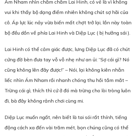
Ám Nham nhìn chằm chằm Lai Hinh, có vẻ là vì không
vui khi thấy bộ dạng điềm nhiên không chút sợ hãi của
cô. Áp lực lúc nảy vừa biến mất chợt trở lại, lần này toàn
bộ đều dồn về phía Lai Hinh và Diệp Lục ( bị hưởng sái ).
Lai Hinh có thể cảm giác được, lưng Diệp Lục đã có chút
cứng đờ bèn đưa tay vỗ vỗ nhẹ như an ủi: “Sợ cái gì? Nó
cũng không lên đây được!” – Nói, lại không kiên nhẫn
liếc nhìn Ám Nham rồi nhanh chóng thu hồi tầm mắt –
Trừng cái gì, thích thì cứ ở đó mà trừng cho lòi tròng luôn
đi, bà đây không rảnh chơi cùng mi.
Diệp Lục muốn ngất, nên biết là tai sói rất thính, tiếng
động cách xa đến vài trăm mét, bọn chúng cũng có thể