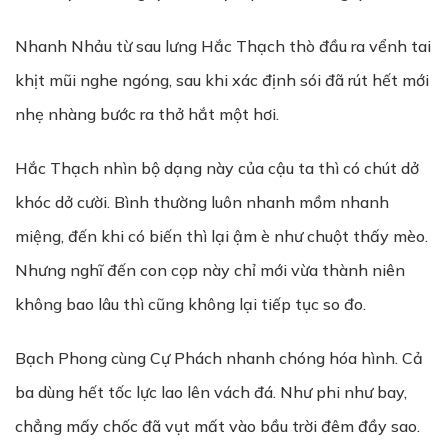
Nhanh Nhảu từ sau lưng Hắc Thạch thò đầu ra vểnh tai
khịt mũi nghe ngóng, sau khi xác định sói đã rút hết mới
nhẹ nhàng bước ra thở hắt một hơi.
Hắc Thạch nhìn bộ dạng này của cậu ta thì có chút dở
khóc dở cười. Bình thường luôn nhanh mồm nhanh
miệng, đến khi có biến thì lại ậm è như chuột thấy mèo.
Nhưng nghĩ đến con cọp này chỉ mới vừa thành niên
không bao lâu thì cũng không lại tiếp tục so đo.
Bạch Phong cùng Cự Phách nhanh chóng hóa hình. Cả
ba dùng hết tốc lực lao lên vách đá. Như phi như bay,
chẳng mấy chốc đã vụt mất vào bầu trời đêm đầy sao.