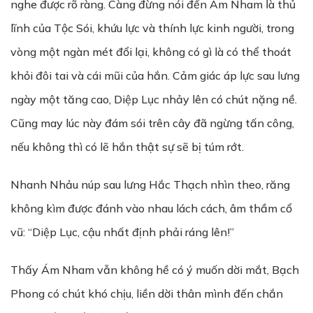
nghe được rõ ràng. Càng đừng nói đến Ám Nham là thủ
lĩnh của Tộc Sói, khứu lực và thính lực kinh người, trong
vòng một ngàn mét đổi lại, không có gì là có thể thoát
khỏi đôi tai và cái mũi của hắn. Cảm giác áp lực sau lưng
ngày một tăng cao, Diệp Lục nhảy lên có chút nặng nề.
Cũng may lúc này đám sói trên cây đã ngừng tấn công,
nếu không thì có lẽ hắn thật sự sẽ bị túm rớt.
Nhanh Nhảu núp sau lưng Hắc Thạch nhìn theo, răng
không kìm được đánh vào nhau lách cách, âm thầm cổ
vũ: “Diệp Lục, cậu nhất định phải ráng lên!”
Thấy Ám Nham vẫn không hề có ý muốn dời mắt, Bạch
Phong có chút khó chịu, liền dời thân mình đến chắn