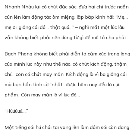
Nhanh Nhảu lại có chút đặc sắc, đưa hai chi trước ngắn
củn lên làm động tác ôm miệng, lắp bắp kinh hãi: “Mẹ…
mẹ ơi, giống cái đó… thật quá…” – nghĩ mất một lúc lâu
vẫn không biết phải nên dùng từ gì để mô tả cho phải.
Bạch Phong không biết phải diễn tả cảm xúc trong lòng
của mình lúc này như thế nào, có chút kích động, thậm
chí… còn có chút may mắn. Kích động là vì ba giống cái
mà bọn hắn tình cờ “nhặt” được hôm nay đều là cực
phẩm. Còn may mắn là vì lúc đó…
“Húúúúú….”
Một tiếng sói hú chói tai vang lên làm đám sói còn đang