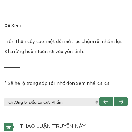
———
Xìì Xèoo
Trên thân cây cao, một đôi mắt lục chậm rãi nhắm lại.
Khu rừng hoàn toàn rơi vào yên tĩnh.
———-
* Sẽ hé lộ trong sắp tới, nhớ đón xem nhé <3 <3
THẢO LUẬN TRUYỆN NÀY