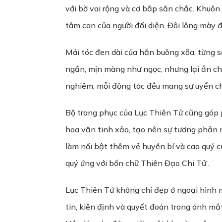
với bờ vai rộng và cơ bắp săn chắc. Khuôn
tâm can của người đối diện. Đôi lông mày 
Mái tóc đen dài của hắn buông xõa, từng s
ngần, mịn màng như ngọc, nhưng lại ẩn chứ
nghiêm, mỗi động tác đều mang sự uyển ch
Bộ trang phục của Lục Thiên Tử cũng góp
hoa văn tinh xảo, tạo nên sự tương phản 
làm nổi bật thêm vẻ huyền bí và cao quý c
quý ứng với bốn chữ Thiên Đạo Chi Tử .
Lục Thiên Tử không chỉ đẹp ở ngoại hình mà
tin, kiên định và quyết đoán trong ánh mắt