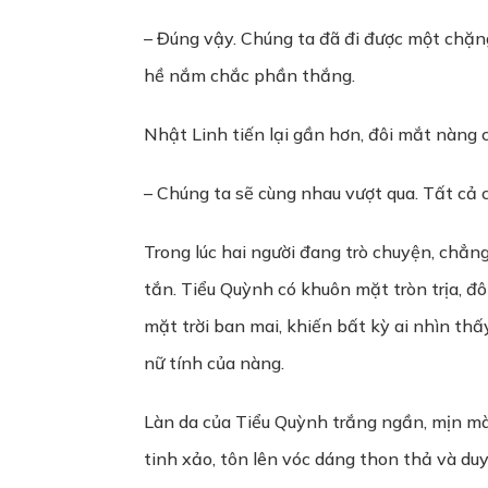
– Đúng vậy. Chúng ta đã đi được một chặn
hề nắm chắc phần thắng.
Nhật Linh tiến lại gần hơn, đôi mắt nàng 
– Chúng ta sẽ cùng nhau vượt qua. Tất cả c
Trong lúc hai người đang trò chuyện, chẳng
tắn. Tiểu Quỳnh có khuôn mặt tròn trịa, đô
mặt trời ban mai, khiến bất kỳ ai nhìn th
nữ tính của nàng.
Làn da của Tiểu Quỳnh trắng ngần, mịn mà
tinh xảo, tôn lên vóc dáng thon thả và du