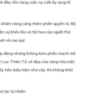
đào, khi nàng cười, nụ cười ấy rạng rỡ
 khiến nàng càng thêm phần quyến rũ. Bộ
ện sự khéo léo và tài hoa của người thợ
át và cao quý.
, dịu dàng nhưng không kém phần mạnh mẽ.
ạnh Lục Thiên Tử, vẻ đẹp của nàng như một
hấy hắn biểu hiện như vậy thì không khỏi
ị lực tự nhiên.