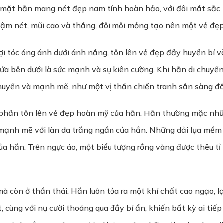
 mặt hắn mang nét đẹp nam tính hoàn hảo, với đôi mắt sắc b
đậm nét, mũi cao và thẳng, đôi môi mỏng tạo nên một vẻ đẹp
ợi tóc óng ánh dưới ánh nắng, tôn lên vẻ đẹp đầy huyền bí 
a bên dưới là sức mạnh và sự kiên cường. Khi hắn di chuyển,
uyển và mạnh mẽ, như một vị thần chiến tranh sẵn sàng đối
 phần tôn lên vẻ đẹp hoàn mỹ của hắn. Hắn thường mặc nhữ
mạnh mẽ với làn da trắng ngần của hắn. Những dải lụa mềm m
ủa hắn. Trên ngực áo, một biểu tượng rồng vàng được thêu tỉ 
 còn ở thần thái. Hắn luôn tỏa ra một khí chất cao ngạo, lạ
, cùng với nụ cười thoáng qua đầy bí ẩn, khiến bất kỳ ai tiế