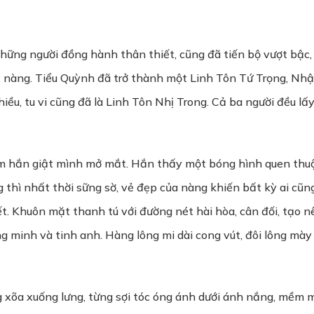
hững người đồng hành thân thiết, cũng đã tiến bộ vượt bậc
c nàng. Tiểu Quỳnh đã trở thành một Linh Tôn Tứ Trọng, Nhậ
u, tu vi cũng đã là Linh Tôn Nhị Trong. Cả ba người đều lấ
 hắn giật mình mở mắt. Hắn thấy một bóng hình quen thuộc t
 thì nhất thời sững sờ, vẻ đẹp của nàng khiến bất kỳ ai cũ
t. Khuôn mặt thanh tú với đường nét hài hòa, cân đối, tạo n
ng minh và tinh anh. Hàng lông mi dài cong vút, đôi lông mà
xõa xuống lưng, từng sợi tóc óng ánh dưới ánh nắng, mềm mạ