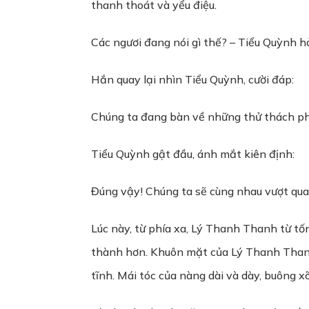
thanh thoát và yểu điệu.
Các ngươi đang nói gì thế? – Tiểu Quỳnh hỏ
Hắn quay lại nhìn Tiểu Quỳnh, cười đáp:
Chúng ta đang bàn về những thử thách phía
Tiểu Quỳnh gật đầu, ánh mắt kiên định:
Đúng vậy! Chúng ta sẽ cùng nhau vượt qua
Lúc này, từ phía xa, Lý Thanh Thanh từ t
thành hơn. Khuôn mặt của Lý Thanh Thanh 
tĩnh. Mái tóc của nàng dài và dày, buông x