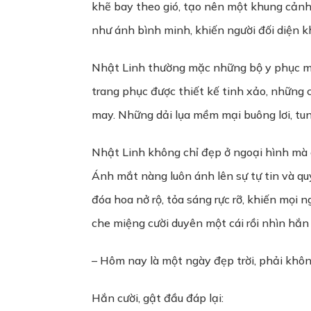
khẽ bay theo gió, tạo nên một khung cảnh
như ánh bình minh, khiến người đối diện k
Nhật Linh thường mặc những bộ y phục mà
trang phục được thiết kế tinh xảo, những c
may. Những dải lụa mềm mại buông lơi, tun
Nhật Linh không chỉ đẹp ở ngoại hình mà 
Ánh mắt nàng luôn ánh lên sự tự tin và qu
đóa hoa nở rộ, tỏa sáng rực rỡ, khiến mọi
che miệng cười duyên một cái rồi nhìn hắn 
– Hôm nay là một ngày đẹp trời, phải không
Hắn cười, gật đầu đáp lại: