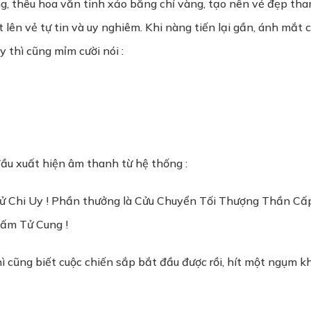
 thêu hoa văn tinh xảo bằng chỉ vàng, tạo nên vẻ đẹp than
t lên vẻ tự tin và uy nghiêm. Khi nàng tiến lại gần, ánh mắt
 thì cũng mỉm cười nói :
đầu xuất hiện âm thanh từ hệ thống :
ử Chi Uy ! Phần thưởng là Cửu Chuyển Tối Thượng Thần Cấp 
ấm Tử Cung !
cũng biết cuộc chiến sắp bắt đầu được rồi, hít một ngụm khí 