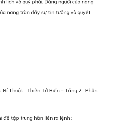
h lịch và quý phái. Dáng người của nàng
 của nàng tràn đầy sự tin tưởng và quyết
Bí Thuật : Thiên Tử Biến – Tầng 2 : Phân
để tập trung hắn liền ra lệnh :