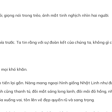
i, giọng nói trong trẻo, ánh mắt tinh nghịch nhìn hai người.
 trước. Ta tin rằng với sự đoàn kết của chúng ta, không gì 
 mọi khó khăn.
ốn tiến lại gần. Nàng mang ngoại hình giống Nhật Linh như 
cũng thanh tú, đôi mắt sáng long lanh, đôi môi đỏ hồng, nh
õa xuống vai, tôn lên vẻ đẹp quyến rũ và sang trọng.