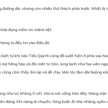
g đường dài, nhưng còn nhiều thử thách phía trước. Nhất là
chứa đựng niềm tin mãnh liệt:
húng ta đều tin vào điều đó.
 biết từ khi nào Tiểu Quỳnh cũng đã xuất hiện ở phía sau hai
i má hồng hào và đôi mắt to tròn, long lanh như hai viên ngọ
ấy cũng cảm thấy ấm áp và dễ chịu. Mái tóc đen dài buông xõa
ng như sứ, không tì vết, tỏa ra sức sống tràn đầy. Nàng mặ
yên dáng. Khi nàng di chuyển, từng bước đi nhẹ nhàng, uyển c