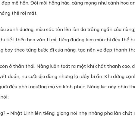
 đẹp mê hồn. Đôi môi hồng hào, căng mọng như cánh hoa anh 
hông thể rời mắt.
u xanh dương, màu sắc tôn lên làn da trắng ngần của nàng,
hi tiết thêu hoa văn tỉ mỉ, từng đường kim mũi chỉ đều thể hi
g bay theo từng bước đi của nàng, tạo nên vẻ đẹp thanh tho
còn ở thần thái. Nàng luôn toát ra một khí chất thanh cao
yết đoán, nụ cười dịu dàng nhưng lại đầy bí ẩn. Khi đứng c
 người đều phải ngưỡng mộ và kính phục. Nàng lúc này nhìn t
nói :
? – Nhật Linh lên tiếng, giọng nói nhẹ nhàng pha lẫn chút m