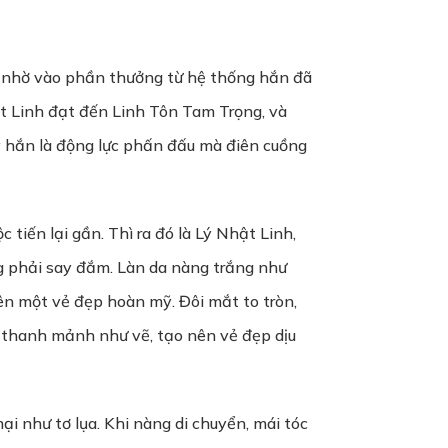
, nhờ vào phần thưởng từ hệ thống hắn đã
t Linh đạt đến Linh Tôn Tam Trọng, và
y hắn là động lực phấn đấu mà điên cuồng
iến lại gần. Thì ra đó là Lý Nhật Linh,
ng phải say đắm. Làn da nàng trắng như
ên một vẻ đẹp hoàn mỹ. Đôi mắt to tròn,
y thanh mảnh như vẽ, tạo nên vẻ đẹp dịu
i như tơ lụa. Khi nàng di chuyển, mái tóc