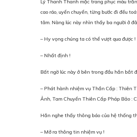
Lý Thanh Thanh mặc trang phục màu trắng,
cao ráo, uyển chuyển, từng bước đi đều toá
tâm. Nàng lúc này nhìn thấy ba người ở đây
– Hy vọng chúng ta có thể vượt qua được !
– Nhất định !
Bất ngờ lúc này ở bên trong đầu hắn bắt 
– Phát hành nhiệm vụ Thần Cấp : Thiên T
Ảnh, Tam Chuyển Thiên Cấp Pháp Bảo : C
Hắn nghe thấy thông báo của hệ thống thì 
– Mở ra thông tin nhiệm vụ !