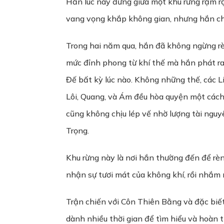
Hắn lúc này đứng giữa một khu rừng rậm rạ
vang vọng khắp không gian, nhưng hắn c
Trong hai năm qua, hắn đã không ngừng rè
mức đỉnh phong từ khí thế mà hắn phát ra 
Đế bất kỳ lúc nào. Không những thế, các L
Lôi, Quang, và Ám đều hòa quyện một cách
cũng không chịu lép vế nhờ lượng tài ngu
Trọng.
Khu rừng này là nơi hắn thường đến để rèn 
nhận sự tươi mát của không khí, rồi nhắm m
Trận chiến với Côn Thiên Bằng và đặc biết
dành nhiều thời gian để tìm hiểu và hoàn