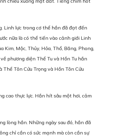
linh chiếu xuống mặt đất. Tiếng chim hót
. Linh lực trong cơ thể hắn đã đạt đến
ớc nữa là có thể tiến vào cảnh giới Linh
ủa Kim, Mộc, Thủy, Hỏa, Thổ, Băng, Phong,
c, về phương diện Thể Tu và Hồn Tu hắn
 là Thể Tôn Cửu Trọng và Hồn Tôn Cửu
ng cao thực lực. Hắn hít sâu một hơi, cảm
rong lòng hắn. Những ngày sau đó, hắn đã
không chỉ cần có sức mạnh mà còn cần sự