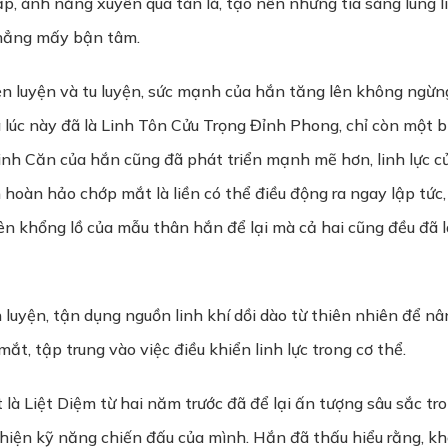
p, ánh nắng xuyên qua tán lá, tạo nên những tia sáng lung 
hẳng mấy bận tâm.
n luyện và tu luyện, sức mạnh của hắn tăng lên không ngừng
lúc này đã là Linh Tôn Cửu Trọng Đỉnh Phong, chỉ còn một bư
inh Căn của hắn cũng đã phát triển mạnh mẽ hơn, linh lực c
 hoàn hảo chớp mắt là liền có thể điều động ra ngay lập tứ
yên khổng lồ của mẫu thân hắn để lại mà cả hai cũng đều đã
luyện, tận dụng nguồn linh khí dồi dào từ thiên nhiên để nâ
ắt, tập trung vào việc điều khiển linh lực trong cơ thể.
 là Liệt Diệm từ hai năm trước đã để lại ấn tượng sâu sắc t
 thiện kỹ năng chiến đấu của mình. Hắn đã thấu hiểu rằng, 