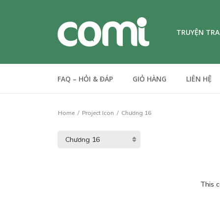
TRUYỆN TR
FAQ – HỎI & ĐÁP
GIỎ HÀNG
LIÊN HỆ
Home
Project Icon
Chương 16
This c