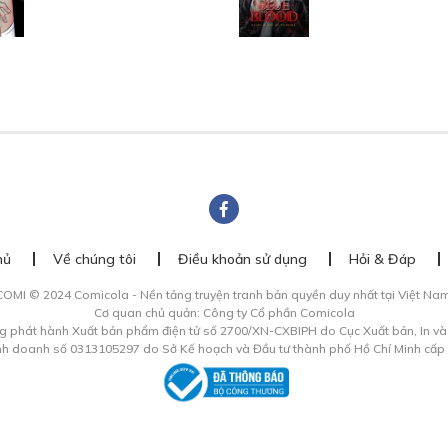
hủ
Về chúng tôi
Điều khoản sử dụng
Hỏi & Đáp
COMI © 2024 Comicola - Nền tảng truyện tranh bản quyền duy nhất tại Việt Nam
Cơ quan chủ quản: Công ty Cổ phần Comicola
g phát hành Xuất bản phẩm điện tử số 2700/XN-CXBIPH do Cục Xuất bản, In v
inh doanh số 0313105297 do Sở Kế hoạch và Đầu tư thành phố Hồ Chí Minh cấp