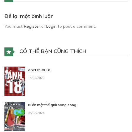
Để lại một bình luận
You must
Register
or
Login
to post a comment.
CÓ THỂ BẠN CŨNG THÍCH
ANH chưa 18
14/04/2020
Bí ẩn một thế giới song song
05/02/2024