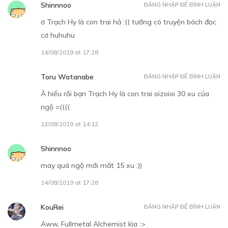
Shinnnoo
ĐĂNG NHẬP ĐỂ BÌNH LUẬN
ơ Trạch Hy là con trai hả :(( tưởng có truyện bách đọc
cơ huhuhu
14/08/2019 at 17:28
Toru Watanabe
ĐĂNG NHẬP ĐỂ BÌNH LUẬN
À hiểu rồi bạn Trạch Hy là con trai oizoioi 30 xu của
ngộ =((((
13/08/2019 at 14:12
Shinnnoo
may quá ngộ mới mất 15 xu :))
14/08/2019 at 17:28
KouRei
ĐĂNG NHẬP ĐỂ BÌNH LUẬN
Aww, Fullmetal Alchemist kìa :>