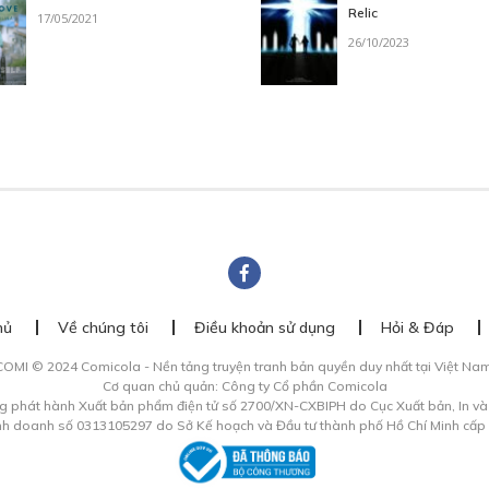
Relic
17/05/2021
26/10/2023
hủ
Về chúng tôi
Điều khoản sử dụng
Hỏi & Đáp
COMI © 2024 Comicola - Nền tảng truyện tranh bản quyền duy nhất tại Việt Nam
Cơ quan chủ quản: Công ty Cổ phần Comicola
g phát hành Xuất bản phẩm điện tử số 2700/XN-CXBIPH do Cục Xuất bản, In v
inh doanh số 0313105297 do Sở Kế hoạch và Đầu tư thành phố Hồ Chí Minh cấp