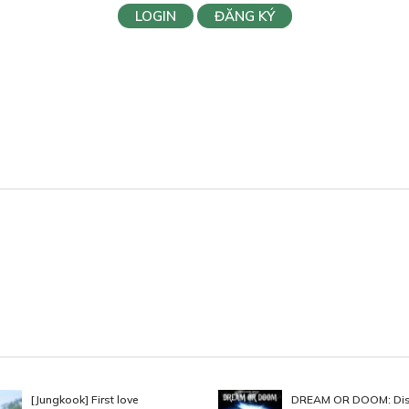
LOGIN
ĐĂNG KÝ
[Jungkook] First love
DREAM OR DOOM: Dis