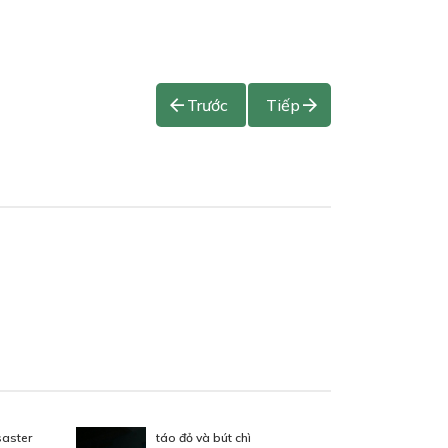
Trước
Tiếp
aster
táo đỏ và bút chì