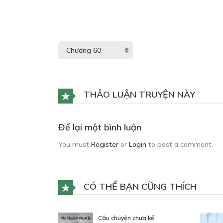
THẢO LUẬN TRUYỆN NÀY
Để lại một bình luận
You must
Register
or
Login
to post a comment.
CÓ THỂ BẠN CŨNG THÍCH
Câu chuyện chưa kể