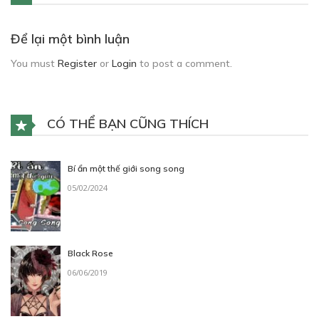
Để lại một bình luận
You must
Register
or
Login
to post a comment.
CÓ THỂ BẠN CŨNG THÍCH
Bí ẩn một thế giới song song
05/02/2024
Black Rose
06/06/2019