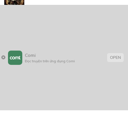
Địa Ngục Môn
09/02/2021
Trình Gia Nhà Tôi
08/10/2021
Comi
OPEN
Đọc truyện trên ứng dụng Comi
Đứa trẻ của sự hư vô
23/08/2024
Những Chuyện Chưa Kể
25/04/2025