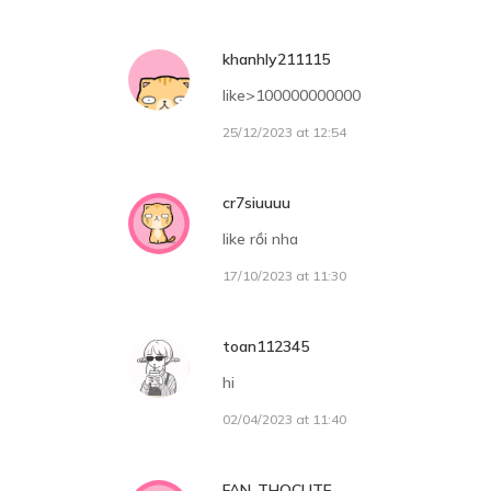
khanhly211115
like>100000000000
25/12/2023 at 12:54
cr7siuuuu
like rồi nha
17/10/2023 at 11:30
toan112345
hi
02/04/2023 at 11:40
FAN_THOCUTE