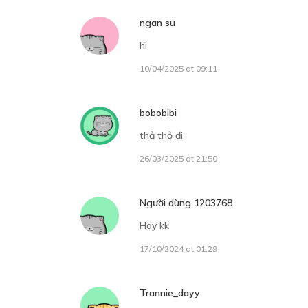
ngan su
hi
10/04/2025 at 09:11
bobobibi
thả thỏ đi
26/03/2025 at 21:50
Người dùng 1203768
Hay kk
17/10/2024 at 01:29
Trannie_dayy