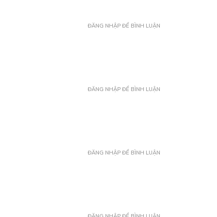
ĐĂNG NHẬP ĐỂ BÌNH LUẬN
ĐĂNG NHẬP ĐỂ BÌNH LUẬN
ĐĂNG NHẬP ĐỂ BÌNH LUẬN
ĐĂNG NHẬP ĐỂ BÌNH LUẬN