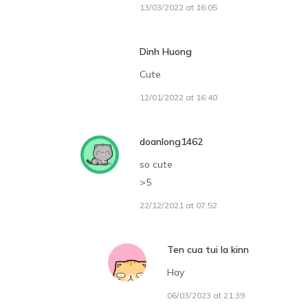
13/03/2022 at 16:05
Dinh Huong
Cute
12/01/2022 at 16:40
doanlong1462
so cute
>5
22/12/2021 at 07:52
Ten cua tui la kinn
Hay
06/03/2023 at 21:39