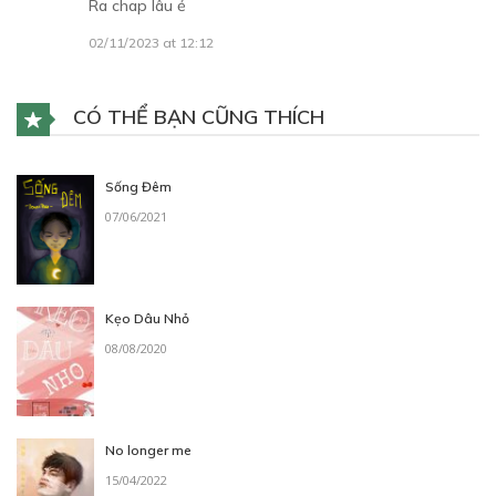
Ra chap lâu ẻ
02/11/2023 at 12:12
CÓ THỂ BẠN CŨNG THÍCH
Sống Đêm
07/06/2021
Kẹo Dâu Nhỏ
08/08/2020
No longer me
15/04/2022