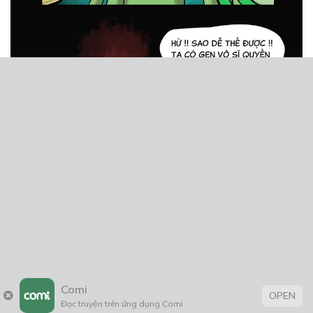
Comi
OPEN
Đọc truyện trên ứng dụng Comi